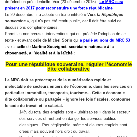
de l'élection présidentielle. Voir (23 décembre 2015) :
Le MRC sera
présent en 2017 pour reconstruire une force républicaine
Le 20 décembre, il a adopté un texte intitulé «
Vers la République
souveraine
», qui n'a pas été rendu public,
car il doit être suivi de
discussions complémentaires
.
Parmi les nombreuses interventions qui ont précédé l'adoption de ce
texte - et avant celle de
Michel Sorin
qui
a parlé au nom du MRC 53
-
voici celle de
Martine Souvignet,
secrétaire nationale à la
citoyenneté, à l’égalité et à la laïcité
:
Pour une république souveraine, réguler l’économie
dite collaborative
Le MRC doit se préoccuper de la numérisation
rapide et
inéluctable de secteurs entiers de l’économie, dans les services en
particulier immobilier, transports, tourisme… Cette « économie
dite collaborative ou partagée » ignore les lois fiscales, contourne
le code du travail et le salaria
t.
14% du total des emplois sont « ubérisables » dans le secteur
des services et mettent en danger les services publics
classiques…Pas négligeable, même si d’autres emplois sont
créés mais souvent hors droit du travail.