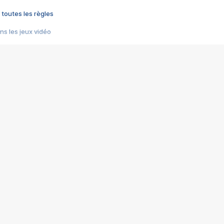
 toutes les règles
s les jeux vidéo
us choquant de Rockstar ? - Le scandale BULLY
e plus moche de Steam
du RÊVE tourne au CAUCHEMAR
pendant 8 heures
it… à tort
umiliés par un jeu vidéo
ire - Final Fantasy 8
ti un empire - Age of Empires
story DOFUS
tard, il crée l'un des pires jeux de tous les temps, MindsEye.