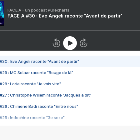
FACE A - un podcast Purecharts
FACE A #30 : Eve Angeli raconte "Avant de partir"
#30 : Eve Angeli raconte "Avant de partir"
#29 : MC Solaar raconte "Bouge de là"
28 : Lorie raconte "Je vais vite"
#27 : Christophe Willem raconte "Jacques a dit"
#26 : Chimène Badi raconte "Entre nous"
#25 : Indochine raconte "3e sexe"
#24 : Zaho raconte "C'est chelou"
#23 : Patrick Bruel raconte "Au café des délices"