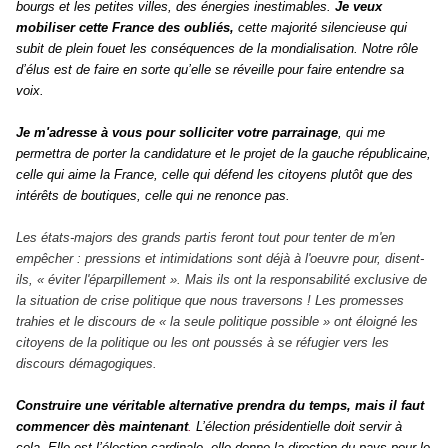
bourgs et les petites villes, des énergies inestimables.
Je veux
mobiliser cette France des oubliés
,
cette majorité silencieuse qui
subit de plein fouet les conséquences de la mondialisation. Notre rôle
d’élus est de faire en sorte qu’elle se réveille pour faire entendre sa
voix.
Je m'adresse à vous pour solliciter votre parrainage
, qui me
permettra de porter la candidature et le projet de la gauche républicaine,
celle qui aime la France, celle qui défend les citoyens plutôt que des
intérêts de boutiques, celle qui ne renonce pas.
Les états-majors des grands partis feront tout pour tenter de m'en
empêcher : pressions et intimidations sont déjà à l'oeuvre pour, disent-
ils, « éviter l'éparpillement ». Mais ils ont la responsabilité exclusive de
la situation de crise politique que nous traversons ! Les promesses
trahies et le discours de « la seule politique possible » ont éloigné les
citoyens de la politique ou les ont poussés à se réfugier vers les
discours démagogiques.
Construire une véritable alternative prendra du temps, mais il faut
commencer dès maintenant
.
L’élection présidentielle doit servir à
cela. Elle est l’élection cardinale, elle donne la direction du pays pour le