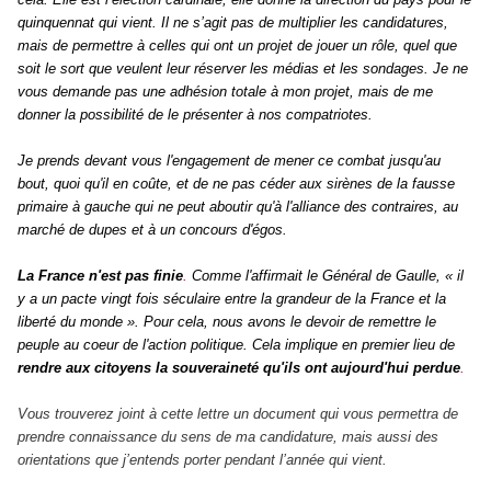
quinquennat qui vient. Il ne s’agit pas de multiplier les candidatures,
mais de permettre à celles qui ont un projet de jouer un rôle, quel que
soit le sort que veulent leur réserver les médias et les sondages. Je ne
vous demande pas une adhésion totale à mon projet, mais de me
donner la possibilité de le présenter à nos compatriotes.
Je prends devant vous l'engagement de mener ce combat jusqu'au
bout, quoi qu'il en coûte, et de ne pas céder aux sirènes de la fausse
primaire à gauche qui ne peut aboutir qu'à l'alliance des contraires, au
marché de dupes et à un concours d'
é
gos.
La France n'est pas finie
.
Comme l'affirmait le G
é
n
é
ral de Gaulle, « il
y a un pacte vingt fois séculaire entre la grandeur de la France et la
liberté du monde ». Pour cela, nous avons le devoir de remettre le
peuple au coeur de l'action politique. Cela implique en premier lieu de
rendre aux citoyens la souveraineté qu'ils ont aujourd'hui perdue
.
Vous trouverez joint à cette lettre un document qui vous permettra de
prendre connaissance du sens de ma candidature, mais aussi des
orientations que j’entends porter pendant l’année qui vient.