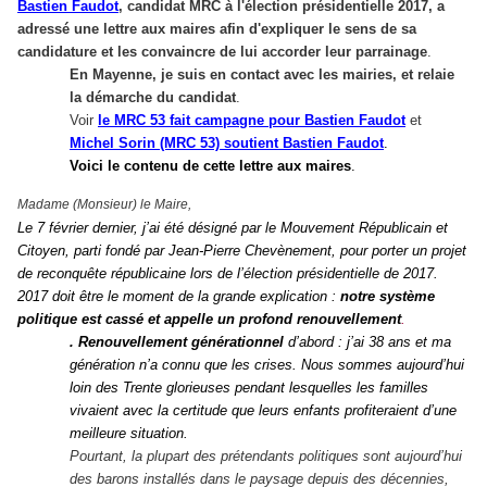
Bastien Faudot
,
candidat MRC à l'élection présidentielle 2017, a
adressé une lettre aux maires afin d'expliquer le sens de sa
candidature et les convaincre de lui accorder leur parrainage
.
En Mayenne, je suis en contact avec les mairies, et relaie
la démarche du candidat
.
Voir
le MRC 53 fait campagne pour Bastien Faudot
et
Michel Sorin (MRC 53) soutient Bastien Faudot
.
Voici le contenu de cette lettre aux maires
.
Madame (Monsieur) le Maire,
Le 7 février dernier, j’ai été désigné par le Mouvement Républicain et
Citoyen, parti fondé
par Jean-Pierre Chevènement, pour porter un projet
de reconquête républicaine lors de l’élection présidentielle de 2017.
2017 doit être le moment de la grande explication :
notre système
politique est cassé et appelle un profond renouvellement
.
. Renouvellement générationnel
d’abord : j’ai 38 ans et ma
génération n’a connu que les crises. Nous sommes aujourd’hui
loin des Trente glorieuses pendant lesquelles les familles
vivaient avec la certitude que leurs enfants profiteraient d’une
meilleure situation.
Pourtant, la plupart des prétendants politiques sont aujourd’hui
des barons installés dans le paysage depuis des décennies,