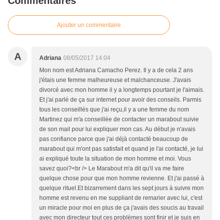
Commentaires
Ajouter un commentaire
A
Adriana
08/05/2017 14:04
Mon nom est Adriana Camacho Perez. Il y a de cela 2 ans
j'étais une femme malheureuse et malchanceuse. J'avais
divorcé avec mon homme il y a longtemps pourtant je l'aimais.
Et j'ai parlé de ça sur internet pour avoir des conseils. Parmis
tous les conseillés que j'ai reçu,il y a une femme du nom
Martinez qui m'a conseillée de contacter un marabout suivie
de son mail pour lui expliquer mon cas. Au début je n'avais
pas confiance parce que j'ai déjà contacté beaucoup de
marabout qui m'ont pas satisfait et quand je l'ai contacté, je lui
ai expliqué toute la situation de mon homme et moi. Vous
savez quoi?<br /> Le Marabout m'a dit qu'il va me faire
quelque chose pour que mon homme revienne. Et j'ai passé à
quelque rituel.Et bizarrement dans les sept jours à suivre mon
homme est revenu en me suppliant de remarier avec lui, c'est
un miracle pour moi en plus de ça j'avais des soucis au travail
avec mon directeur tout ces problèmes sont finir et je suis en