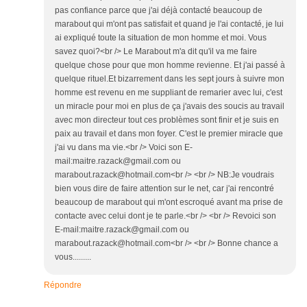
pas confiance parce que j'ai déjà contacté beaucoup de
marabout qui m'ont pas satisfait et quand je l'ai contacté, je lui
ai expliqué toute la situation de mon homme et moi. Vous
savez quoi?<br /> Le Marabout m'a dit qu'il va me faire
quelque chose pour que mon homme revienne. Et j'ai passé à
quelque rituel.Et bizarrement dans les sept jours à suivre mon
homme est revenu en me suppliant de remarier avec lui, c'est
un miracle pour moi en plus de ça j'avais des soucis au travail
avec mon directeur tout ces problèmes sont finir et je suis en
paix au travail et dans mon foyer. C'est le premier miracle que
j'ai vu dans ma vie.<br /> Voici son E-
mail:maitre.razack@gmail.com ou
marabout.razack@hotmail.com<br /> <br /> NB:Je voudrais
bien vous dire de faire attention sur le net, car j'ai rencontré
beaucoup de marabout qui m'ont escroqué avant ma prise de
contacte avec celui dont je te parle.<br /> <br /> Revoici son
E-mail:maitre.razack@gmail.com ou
marabout.razack@hotmail.com<br /> <br /> Bonne chance a
vous.........
Répondre