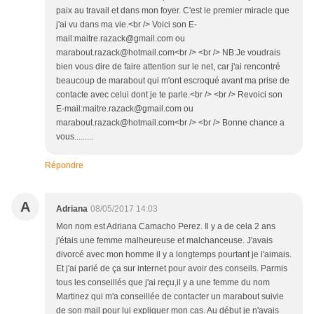
paix au travail et dans mon foyer. C'est le premier miracle que
j'ai vu dans ma vie.<br /> Voici son E-
mail:maitre.razack@gmail.com ou
marabout.razack@hotmail.com<br /> <br /> NB:Je voudrais
bien vous dire de faire attention sur le net, car j'ai rencontré
beaucoup de marabout qui m'ont escroqué avant ma prise de
contacte avec celui dont je te parle.<br /> <br /> Revoici son
E-mail:maitre.razack@gmail.com ou
marabout.razack@hotmail.com<br /> <br /> Bonne chance a
vous.........
Répondre
A
Adriana
08/05/2017 14:03
Mon nom est Adriana Camacho Perez. Il y a de cela 2 ans
j'étais une femme malheureuse et malchanceuse. J'avais
divorcé avec mon homme il y a longtemps pourtant je l'aimais.
Et j'ai parlé de ça sur internet pour avoir des conseils. Parmis
tous les conseillés que j'ai reçu,il y a une femme du nom
Martinez qui m'a conseillée de contacter un marabout suivie
de son mail pour lui expliquer mon cas. Au début je n'avais