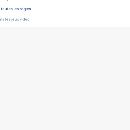
 toutes les règles
s les jeux vidéo
us choquant de Rockstar ? - Le scandale BULLY
e plus moche de Steam
du RÊVE tourne au CAUCHEMAR
pendant 8 heures
it… à tort
umiliés par un jeu vidéo
ire - Final Fantasy 8
ti un empire - Age of Empires
story DOFUS
tard, il crée l'un des pires jeux de tous les temps, MindsEye.