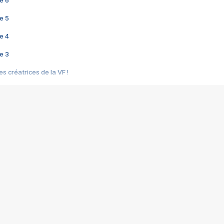
e 6
e 5
e 4
e 3
s créatrices de la VF !
e 2
e 1
e Mektoub My Love arrive enfin ! Rencontre avec Shaïn Boumedine et Sal
i : après Toni en famille
elle réalise le bouleversant Dites lui que je l'aime
ais ! Rencontre autour de Vie privée de Rebecca Zlotowski
 de Marguerite, Grave... Rencontre avec Ella Rumpf
 Les Rêveurs, un film intime sur la santé mentale