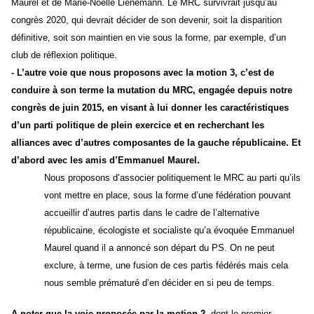
Maurel et de Marie-Noëlle Lienemann. Le MRC survivrait jusqu’au
congrès 2020, qui devrait décider de son devenir, soit la disparition
définitive, soit son maintien en vie sous la forme, par exemple, d’un
club de réflexion politique.
-
L’autre voie que nous proposons avec la motion 3, c’est de
conduire à son terme la mutation du MRC, engagée depuis notre
congrès de juin 2015, en visant à lui donner les caractéristiques
d’un parti politique de plein exercice et en recherchant les
alliances avec d’autres composantes de la gauche républicaine. Et
d’abord avec les amis d’Emmanuel Maurel.
Nous proposons d’associer politiquement le MRC au parti qu’ils
vont mettre en place, sous la forme d’une fédération pouvant
accueillir d’autres partis dans le cadre de l’alternative
républicaine, écologiste et socialiste qu’a évoquée Emmanuel
Maurel quand il a annoncé son départ du PS. On ne peut
exclure, à terme, une fusion de ces partis fédérés mais cela
nous semble prématuré d’en décider en si peu de temps.
A noter que l
a voie proposée par la motion 2
, dont le premier