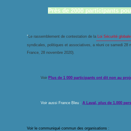
Près de 2000 participants pou
"
Le rassemblement de contestation de la
Loi Sécurité globale
syndicales, politiques et associatives, a réuni ce samedi 2
France, 28 novembre 2020).
Voir
Plus de 1 000 participants ont dit non au proje
Voir aussi France Bleu :
A Laval, plus de 1.000 per
Voir le communiqué commun des organisations :