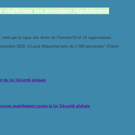
r réaffirmer les principes républicains
,
initié par la Ligue des droits de l’homme 53 et 14 organisations
8 novembre 2020, à Laval (Mayenne) près de 2 000 personnes"
(Ouest-
t de loi
Sécurité globale
sonnes manifestent contre la loi
Sécurité globale