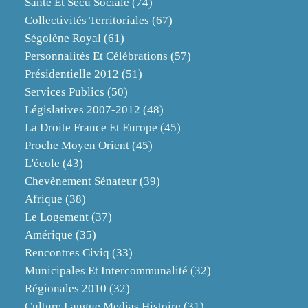
Santé Et Sécu Sociale
(74)
Collectivités Territoriales
(67)
Ségolène Royal
(61)
Personnalités Et Célébrations
(57)
Présidentielle 2012
(51)
Services Publics
(50)
Législatives 2007-2012
(48)
La Droite France Et Europe
(45)
Proche Moyen Orient
(45)
L'école
(43)
Chevènement Sénateur
(39)
Afrique
(38)
Le Logement
(37)
Amérique
(35)
Rencontres Civiq
(33)
Municipales Et Intercommunalité
(32)
Régionales 2010
(32)
Culture Langue Medias Histoire
(31)