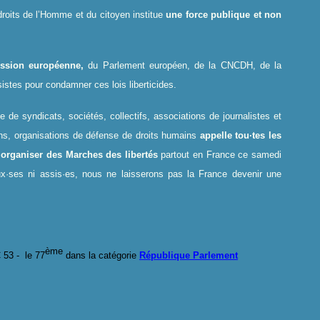
droits de l’Homme et du citoyen institue
une force publique et non
ssion européenne,
du Parlement européen, de la CNCDH, de la
istes pour condamner ces lois liberticides.
de syndicats, sociétés, collectifs, associations de journalistes et
ons, organisations de défense de droits humains
appelle tou·tes les
à organiser des Marches des libertés
partout en France ce samedi
x·ses ni assis·es, nous ne laisserons pas la France devenir une
ème
 53 -
le
7
7
dans la catégorie
République Parlement