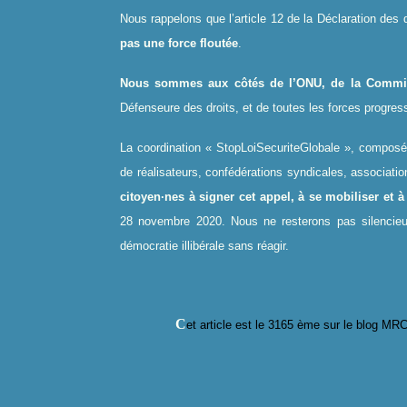
Nous rappelons que l’article 12 de la Déclaration des 
pas une force floutée
.
Nous sommes aux côtés de l’ONU, de la Commi
Défenseure des droits, et de toutes les forces progress
La coordination « StopLoiSecuriteGlobale », composée 
de réalisateurs, confédérations syndicales, associati
citoyen·nes à signer cet appel, à se mobiliser et 
28 novembre 2020. Nous ne resterons pas silencieu
démocratie illibérale sans réagir.
C
et article est le 316
5
ème sur le blog MRC