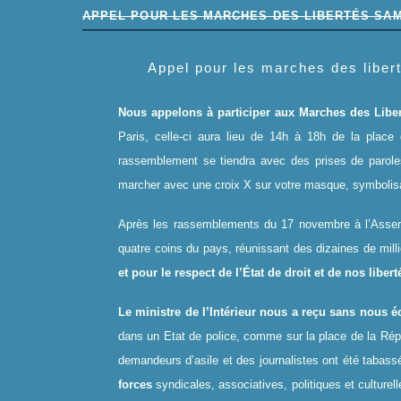
APPEL POUR LES MARCHES DES LIBERTÉS SAM
Appel pour les marches des liber
Nous appelons à participer aux Marches des Libe
Paris, celle-ci aura lieu de 14h à 18h de la place 
rassemblement se tiendra avec des prises de paroles
marcher avec une croix X sur votre masque, symbolisant
Après les rassemblements du 17 novembre à l’Assem
quatre coins du pays, réunissant des dizaines de mill
et pour le respect de l’État de droit et de nos liber
Le ministre de l’Intérieur nous a reçu sans nous é
dans un Etat de police, comme sur la place de la Rép
demandeurs d’asile et des journalistes ont été tabassé
forces
syndicales, associatives, politiques et cultur