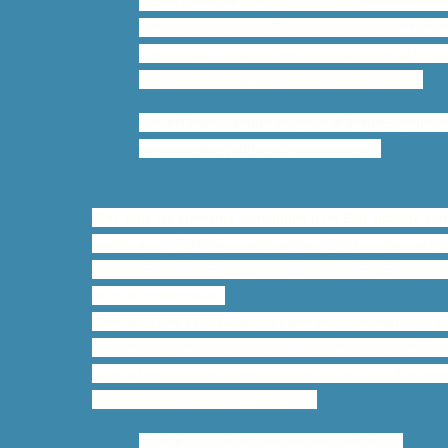
dernier couvre la période 2021-2024 et s’inscrit da
industries innovantes. Pas de plan fourre-tout, l’ef
stratégiques : industries de l’informatique et du numé
dans l’aéronautique et le spatial, énergies vertes.
3. C’est enfin, la mise en place d’agences gouvern
en œuvre des politiques économiques.
Bref, tous les éléments constitutifs d’un État stratège son
comme Acer, TSMC, Foxconn ou Asus. C’est comme cela que l
stratégique des semi-conducteurs. Troisième producteur mondi
les plus sophistiquées.
Cette industrie est devenue le pivot de l’économie
. Elle 
28% de la capitalisation boursière, une part qui monte à 50% a
pays est devenu particulièrement sensible au cycle d’un sect
développement d’autres activités, car :
- il attitre la majorité des nouveaux diplômés ;