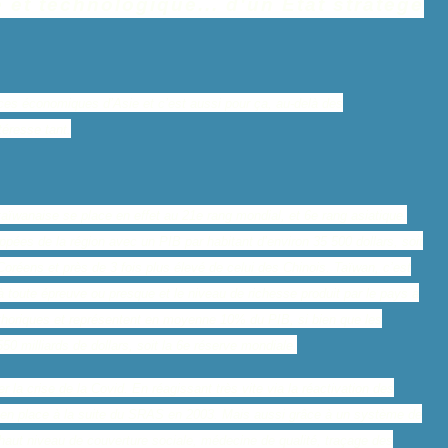
et technologique... d'un État stratège
ces économiques d’Asie et c’est aussi pour ça, au-delà des
téresse tant.
aïwanaise se place en effet au 21e rang mondial, et 6e rang asiatique.
pées de la région avec un PIB par habitant d’environ 35 500 dollars, soit
réens et près de 3 fois plus élevé de celui des Chinois. Taïwan, c’est
toute épreuve ou presque et le niveau de richesse produit par le pays a
thoriques et représentent en moyenne 10% du PIB, si bien que les
 milliards de dollars, soit la 6e réserve mondiale.
er la crise de la Covid. En réagissant très vite via la réactivation des
es en place à la suite du SRAS en 2003. Mais aussi grâce à un système de
s haut niveau de couverture sociale, médecine de qualité, traçage des