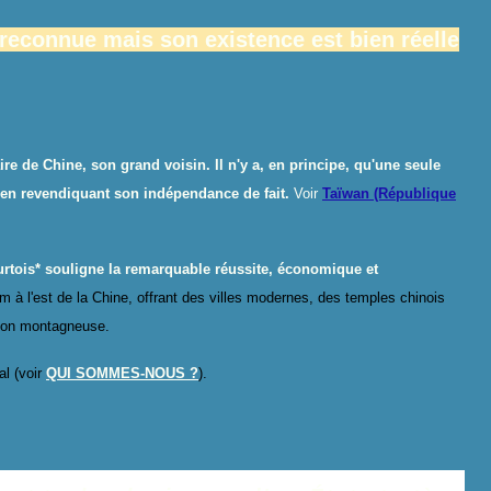
 reconnue mais son existence est bien réelle
 de Chine, son grand voisin. Il n'y a, en principe, qu'une seule
 en revendiquant son indépendance de fait
.
Voir
Taïwan (République
rtois*
souligne la remarquable réussite, économique et
 km à l'est de la Chine, offrant des villes modernes, des temples chinois
égion montagneuse.
al (voir
QUI SOMMES-NOUS ?
).