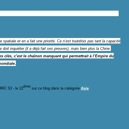
 en énergie et en eau, au détriment notamment de l’agriculture pour un
 spatiale et en a fait une priorité. Ce n’est toutefois pas tant la capacité
doit inquiéter (il a déjà fait ses preuves), mais bien plus la Chine.
s clés, c’est le chaînon manquant qui permettrait à l’Empire du
mondiale.
ème
MRC 53 -
le 2
2
sur ce blog dans la catégorie
Asie