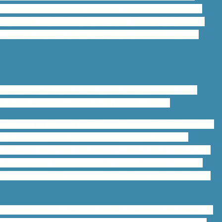
 une, ces mesures ne sont pas suffisantes, mais l’ensemble a été d’une
s de production, des écoles ou des commerces, l’économie n’a jamais été
pays a même pu s’appuyer sur des industries très demandées comme les
ublique inférieure à 30% du PIB, tous les indicateurs sont au vert et
Ce succès économique repose sur 3 principaux piliers :
ransformer une économie agricole en puissance industrielle.
Le virage
n de parcs scientifiques regroupant sur un même lieu universités,
nvestissement massif dans l’enseignement supérieur afin de disposer d’une
 des entreprises. À cela s’ajoutent des mesures fiscales et financières
ologique aux sociétés avec la création de plusieurs centres de recherche
loppements nationaux fixant les grandes orientations industrielles.
Le