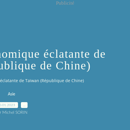
Publicité
nomique éclatante de
blique de Chine)
éclatante de Taïwan (République de Chine)
Asie
0.01.2023
…
r Michel SORIN