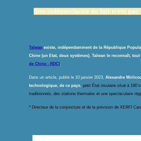
S
on indépendance de fait n'est pas
Taïwan
existe, indépendamment de la République Populaire
Chine (un Etat, deux systèmes)
.
Taïwan le reconnaît, tout
de Chine - RDC)
.
Dans un article, publié le 10 janvier 2023,
Alexandre Mirlicou
technologique, de ce pays
,
petit État insulaire situé à 180
traditionnels, des stations thermales et une spectaculaire r
* Directeur de la conjoncture et de la prévision de XERFI Can