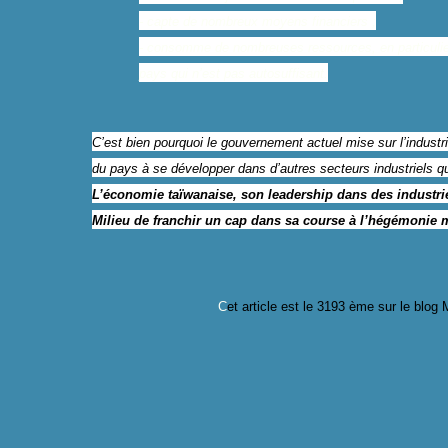
- capte de nombreux moyens financiers ;
- consomme de nombreuses ressources, en particulier
pays qui n’est pas autosuffisant.
C’est bien pourquoi le gouvernement actuel mise sur l’industrie
du pays à se développer dans d’autres secteurs industriels qui 
L’économie taïwanaise, son leadership dans des industrie
Milieu de franchir un cap dans sa course à l’hégémonie 
C
et article est le 319
3
ème sur le blog 