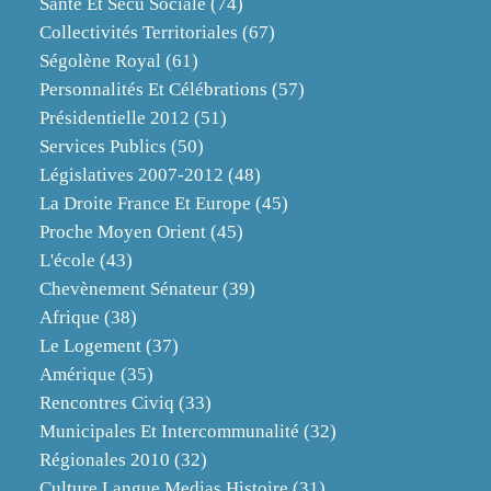
Santé Et Sécu Sociale
(74)
Collectivités Territoriales
(67)
Ségolène Royal
(61)
Personnalités Et Célébrations
(57)
Présidentielle 2012
(51)
Services Publics
(50)
Législatives 2007-2012
(48)
La Droite France Et Europe
(45)
Proche Moyen Orient
(45)
L'école
(43)
Chevènement Sénateur
(39)
Afrique
(38)
Le Logement
(37)
Amérique
(35)
Rencontres Civiq
(33)
Municipales Et Intercommunalité
(32)
Régionales 2010
(32)
Culture Langue Medias Histoire
(31)