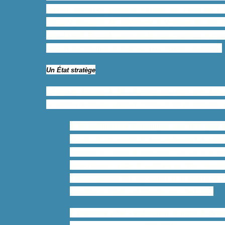
patients, distribution gratuite de masques, etc. Prises une à
efficacité redoutable. Ni confinement, ni fermeture des site
mise à l’arrêt. Excepté l’important secteur touristique, le 
produits électroniques et médicaux pour exporter davantage.
Un État stratège
Inflation en dessous de 3%, chômage quasi inexistant, dette p
l’économie taïwanaise apparaît comme un îlot de prospérité.
1. Un volontarisme économique sans faille pour t
est pris dès les années 80 avec notamment la créatio
industries et centres de recherche. C’est aussi un i
main-d’œuvre capable de satisfaire les futurs besoins
d’encouragement très importantes et un soutien techn
travaillant en étroite collaboration avec l’industrie.
2. Deuxième pilier, l’élaboration de plans de déve