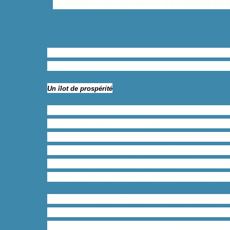
Taïwan : le miracle économique 
Taïwan est parvenu à devenir l’une des plus grandes puissan
préoccupations géopolitiques, historiques, que la Chine s’y in
Un îlot de prospérité
Avec un PIB de 829 milliards de dollars en 2022, l’économie t
Plus fondamentalement c’est l’une des zones les plus dévelop
un niveau légèrement supérieur à ceux des Japonais ou des Co
aussi un miracle économique permanent : sa croissance est à 
doublé en moins de 20 ans. Les excédents courants sont plé
réserves de change s’élevaient en décembre 2022 à plus de 550
L’Ile-État de 23 millions d’habitants a su mieux qu’ailleurs gér
instruments de contrôle et de protection des frontières mis
santé très performant : accès aux soins facilité par à un trè