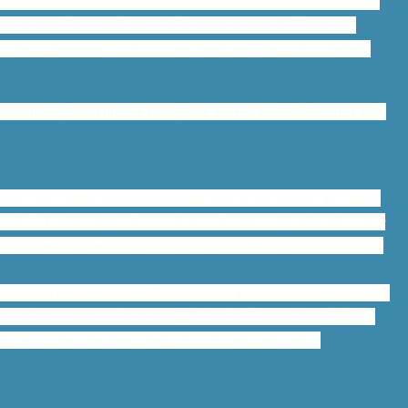
ns la continuité du programme précédent de modernisation économique des
fort est concentré autour d’une poignée de secteurs considérés comme
rique, cybersécurité, biotechs, industries de la défense, principalement
ementales jouant un rôle stratégique dans la planification et la mise
t là
. C’est comme cela que l’île est parvenue à faire émerger des géants
es industriels taïwanais sont devenus incontournables dans le secteur
al derrière la Corée et les États-Unis, ils dominent le marché des puces
représente 15% du PIB et TSMC contribuerait à elle seule à 3,5% du PIB et
vec les autres entreprises de cette industrie. Revers de la médaille, le
eur des semi-conducteurs hypertrophié, au risque de nuire au