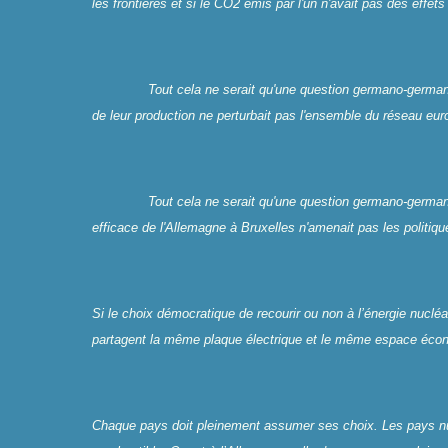
les frontières et si le CO2 émis par l'un n'avait pas des effe
Tout cela ne serait qu'une question germano-germaniq
de leur production ne perturbait pas l'ensemble du réseau eur
Tout cela ne serait qu'une question germano-germaniqu
efficace de l'Allemagne à Bruxelles n'amenait pas les politiqu
Si le choix démocratique de recourir ou non à l’énergie nucléai
partagent la même plaque électrique et le même espace écono
Chaque pays doit pleinement assumer ses choix. Les pays nuc