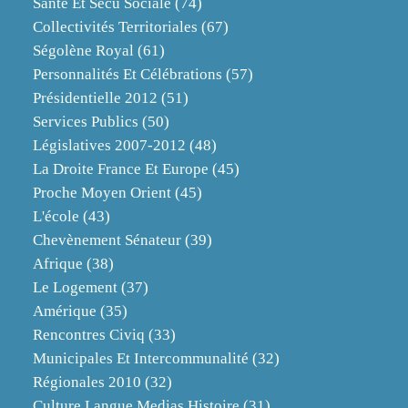
Santé Et Sécu Sociale
(74)
Collectivités Territoriales
(67)
Ségolène Royal
(61)
Personnalités Et Célébrations
(57)
Présidentielle 2012
(51)
Services Publics
(50)
Législatives 2007-2012
(48)
La Droite France Et Europe
(45)
Proche Moyen Orient
(45)
L'école
(43)
Chevènement Sénateur
(39)
Afrique
(38)
Le Logement
(37)
Amérique
(35)
Rencontres Civiq
(33)
Municipales Et Intercommunalité
(32)
Régionales 2010
(32)
Culture Langue Medias Histoire
(31)