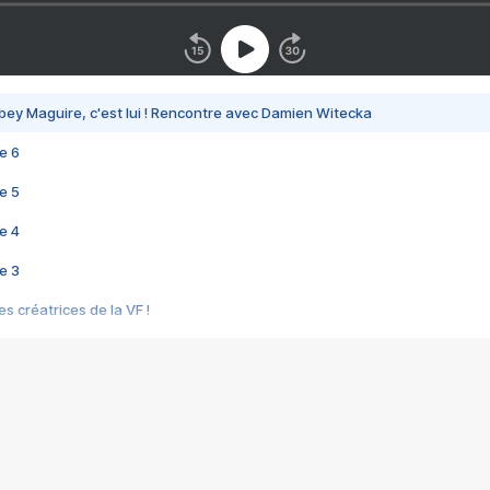
bey Maguire, c'est lui ! Rencontre avec Damien Witecka
e 6
e 5
e 4
e 3
s créatrices de la VF !
e 2
e 1
e Mektoub My Love arrive enfin ! Rencontre avec Shaïn Boumedine et Sal
i : après Toni en famille