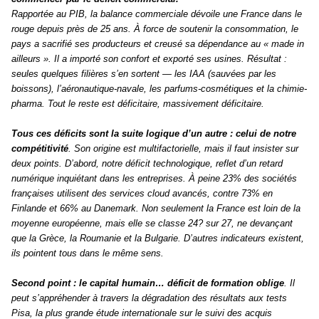
Rapportée au PIB, la balance commerciale dévoile une France dans le
rouge depuis près de 25 ans. À force de soutenir la consommation, le
pays a sacrifié ses producteurs et creusé sa dépendance au « made in
ailleurs ». Il a importé son confort et exporté ses usines. Résultat :
seules quelques filières s’en sortent — les IAA (sauvées par les
boissons), l’aéronautique-navale, les parfums-cosmétiques et la chimie-
pharma. Tout le reste est déficitaire, massivement déficitaire.
Tous ces déficits sont la suite logique d’un autre : celui de notre
compétitivité
. Son origine est multifactorielle, mais il faut insister sur
deux points. D’abord, notre déficit technologique, reflet d’un retard
numérique inquiétant dans les entreprises. À peine 23% des sociétés
françaises utilisent des services cloud avancés, contre 73% en
Finlande et 66% au Danemark. Non seulement la France est loin de la
moyenne européenne, mais elle se classe 24? sur 27, ne devançant
que la Grèce, la Roumanie et la Bulgarie. D’autres indicateurs existent,
ils pointent tous dans le même sens.
Second point : le capital humain… déficit de formation oblige
. Il
peut s’appréhender à travers la dégradation des résultats aux tests
Pisa, la plus grande étude internationale sur le suivi des acquis