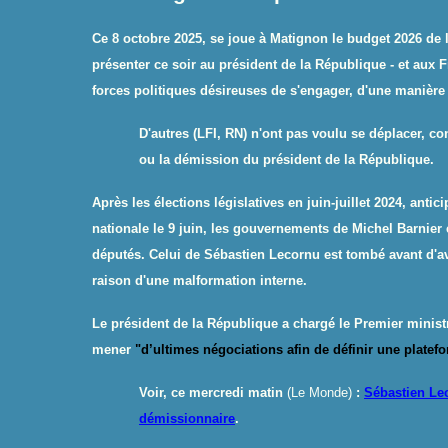
Ce 8 octobre 2025, se joue à Matignon le budget 2026 de 
présenter ce soir au président de la République - et aux Fr
forces politiques désireuses de s'engager, d'une manièr
D'autres (LFI, RN) n'ont pas voulu se déplacer, con
ou la démission du président de la République.
Après les élections législatives en juin-juillet 2024, ant
nationale le 9 juin, les gouvernements de Michel Barnier 
députés. Celui de Sébastien Lecornu est tombé avant d'av
raison d'une malformation interne.
Le président de la République a chargé le Premier minis
mener
"
d’ultimes négociations afin de définir une platefo
Voir, ce mercredi matin
(Le Monde)
:
Sébastien Lec
démissionnaire
.