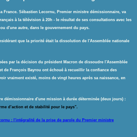
la France. Sébastien Lecornu, Premier ministre démissionnaire, va
ançais à la télévision à 20h - le résultat de ses consultations avec les
e ou d'une autre, dans le gouvernement du pays.
sidérant que la priorité était la dissolution de l'Assemblée nationale
icipées par la décision du président Macron de dissoudre l'Assemblée
et de François Bayrou ont échoué à recueillir la confiance des
oir vraiment existé, moins de vingt heures après sa naissance, en
tre démissionnaire
d'une mission à durée déterminée (deux jours) :
rme d’action et de stabilité pour le pays
"
.
ornu : l'intégralité de la prise de parole du Premier ministre