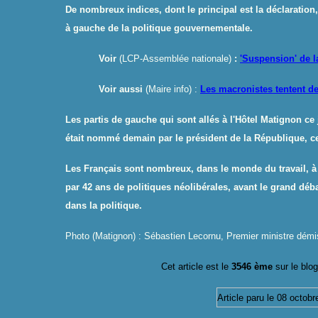
De nombreux indices, dont le principal est la déclaration
à gauche de la politique gouvernementale.
Voir
(LCP-Assemblée nationale)
:
'Suspension' de la
Voir aussi
(Maire info) :
Les macronistes tentent de
Les partis de gauche qui sont allés à l'Hôtel Matignon ce
était nommé demain par le président de la République, ce 
Les Français sont nombreux, dans le monde du travail, à
par 42 ans de politiques néolibérales, avant le grand déba
dans la politique.
Photo (Matignon) : Sébastien Lecornu, Premier ministre démiss
Cet article est le
354
6
ème
sur le
blog
Article paru le 0
8
octobr