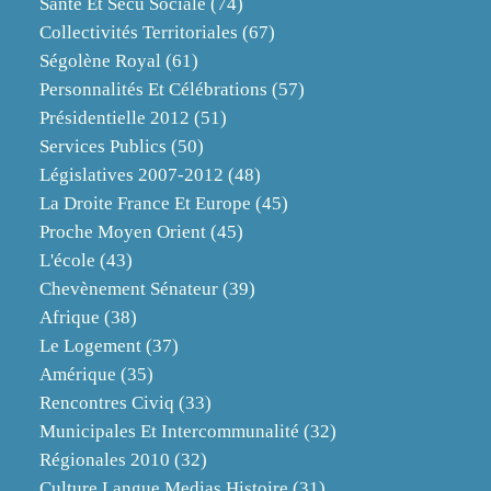
Santé Et Sécu Sociale
(74)
Collectivités Territoriales
(67)
Ségolène Royal
(61)
Personnalités Et Célébrations
(57)
Présidentielle 2012
(51)
Services Publics
(50)
Législatives 2007-2012
(48)
La Droite France Et Europe
(45)
Proche Moyen Orient
(45)
L'école
(43)
Chevènement Sénateur
(39)
Afrique
(38)
Le Logement
(37)
Amérique
(35)
Rencontres Civiq
(33)
Municipales Et Intercommunalité
(32)
Régionales 2010
(32)
Culture Langue Medias Histoire
(31)