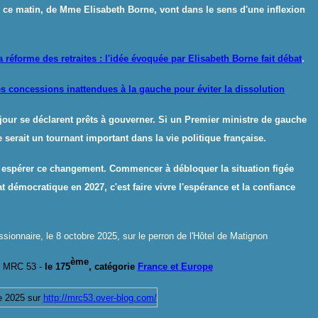
, ce matin, de Mme Elisabeth Borne, vont dans le sens d'une inflexion
 réforme des retraites : l'idée évoquée par Elisabeth Borne fait débat
.
s concessions inattendues à la gauche pour éviter la dissolution
 jour se déclarent prêts à gouverner. Si un Premier ministre de gauche
serait un tournant important dans la vie politique française.
 espérer ce changement. Commencer à débloquer la situation figée
t démocratique en 2027, c'est faire vivre l'espérance et la confiance
ionnaire, le 8 octobre 2025, sur le perron de l'Hôtel de Matignon
ème
 MRC 53 -
le 17
5
, catégorie
France et Europe
e 2025
sur
http://mrc53.over-blog.com/