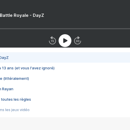
 Battle Royale - DayZ
 DayZ
 a 13 ans (et vous l'avez ignoré)
e (littéralement)
im Rayan
 toutes les règles
s les jeux vidéo
us choquant de Rockstar ? - Le scandale BULLY