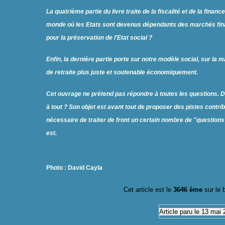
La quatrième partie du livre traite de la fiscalité et de la fin
monde où les Etats sont devenus dépendants des marchés finan
pour la préservation de l'Etat social ?
Enfin, la dernière partie porte sur notre modèle social, sur la
de retraite plus juste et soutenable économiquement.
Cet ouvrage ne prétend pas répondre à toutes les questions. D
à tout ? Son objet est avant tout de proposer des pistes contrib
nécessaire de traiter de front un certain nombre de "questions 
est.
Photo : David Cayla
Cet article est le
364
6
ème
sur le
b
Article paru le 1
3
mai 2