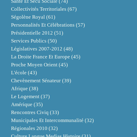
Santé Et Sécu Sociale
(74)
Collectivités Territoriales
(67)
Ségolène Royal
(61)
Personnalités Et Célébrations
(57)
Présidentielle 2012
(51)
Services Publics
(50)
Législatives 2007-2012
(48)
La Droite France Et Europe
(45)
Proche Moyen Orient
(45)
L'école
(43)
Chevènement Sénateur
(39)
Afrique
(38)
Le Logement
(37)
Amérique
(35)
Rencontres Civiq
(33)
Municipales Et Intercommunalité
(32)
Régionales 2010
(32)
Culture Langue Medias Histoire
(31)