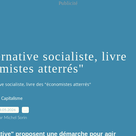
Publicité
rnative socialiste, livre
mistes atterrés"
e socialiste, livre des "économistes atterrés"
Capitalisme
3.05.2026
…
ar Michel Sorin
ative" proposent une démarche pour agir