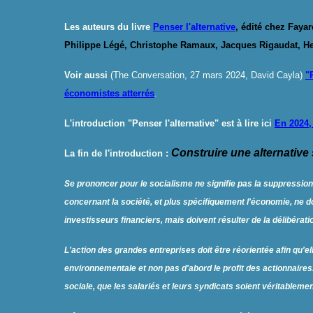
Les auteurs du livre
Penser l'alternative
, édité chez Faya
Philippe Légé, Christophe Ramaux, Jacques Rigaudat, Hen
Voir aussi
(The Conversation, 27 mars 2024, David Cayla)
"
économistes atterrés
.
L'introduction "Penser l'alternative" est à lire ici
En 2024, 
Construire une alternative 
La fin de l'introduction :
Se prononcer pour le socialisme ne signifie pas la suppression 
concernant la société, et plus spécifiquement l'économie, ne d
investisseurs financiers, mais doivent résulter de la délibérat
L'action des grandes entreprises doit être réorientée afin qu'el
environnementale et non pas d'abord le profit des actionnaires.
sociale, que les salariés et leurs syndicats soient véritablemen