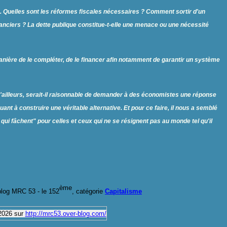
ance. Quelles sont les réformes fiscales nécessaires ? Comment sortir d'un
ciers ? La dette publique constitue-t-elle une menace ou une nécessité
 manière de le compléter, de le financer afin notamment de garantir un système
'ailleurs, serait-il raisonnable de demander à des économistes une réponse
uant à construire une véritable alternative. Et pour ce faire, il nous a semblé
qui fâchent" pour celles et ceux qui ne se résignent pas au monde tel qu'il
ème
log MRC 53 -
le 15
2
, catégorie
Capitalisme
026 sur
http://mrc53.over-blog.com/