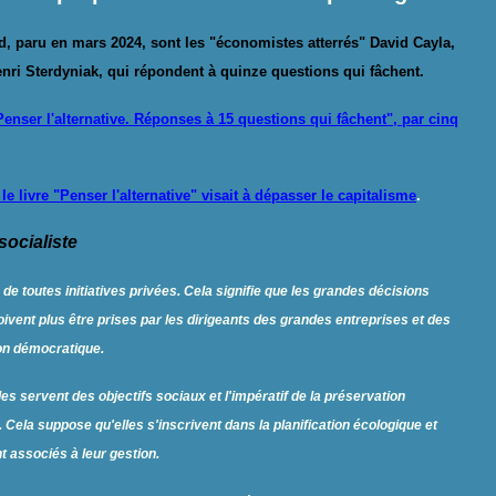
rd, paru en mars 2024, sont les "économistes atterrés" David Cayla,
ri Sterdyniak, qui répondent à quinze questions qui fâchent.
Penser l'alternative. Réponses à 15 questions qui fâchent", par cinq
le livre "Penser l'alternative" visait à dépasser le
capitalisme
.
socialiste
de toutes initiatives privées. Cela signifie que les grandes décisions
oivent plus être prises par les dirigeants des grandes entreprises et des
ion démocratique.
les servent des objectifs sociaux et l'impératif de la préservation
 Cela suppose qu'elles s'inscrivent dans la planification écologique et
t associés à leur gestion.