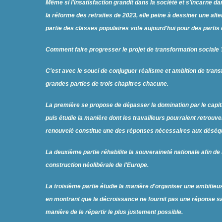
Même si l'insatisfaction grandit dans la société et s'incarne 
la réforme des retraites de 2023, elle peine à dessiner une alt
partie des classes populaires vote aujourd'hui pour des partis 
Comment faire progresser le projet de transformation sociale 
C'est avec le souci de conjuguer réalisme et ambition de transf
grandes parties de trois chapitres chacune.
La première se propose de dépasser la domination par le capital.
puis étudie la manière dont les travailleurs pourraient retrouv
renouvelé constitue une des réponses nécessaires aux déséqui
La deuxième partie réhabilite la souveraineté nationale afin de 
construction néolibérale de l'Europe.
La troisième partie étudie la manière d'organiser une ambitie
en montrant que la décroissance ne fournit pas une réponse satis
manière de le répartir le plus justement possible.