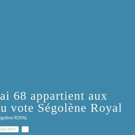
ai 68 appartient aux
au vote Ségolène Royal
égolène ROYAL
0.04.2007
…