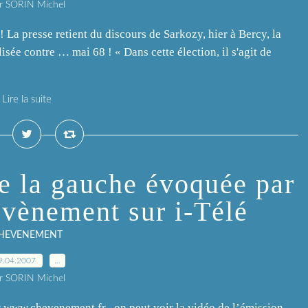
r SORIN Michel
! La presse retient du discours de Sarkozy, hier à Bercy, la
sée contre … mai 68 ! « Dans cette élection, il s'agit de
Lire la suite
e la gauche évoquée par
evènement sur i-Télé
HEVENEMENT
9.04.2007
…
r SORIN Michel
r www.chevenement.fr , on peut voir la vidéo de l’émission