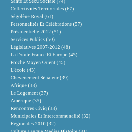
Santé Et Sécu Sociale
(74)
Collectivités Territoriales
(67)
Ségolène Royal
(61)
Personnalités Et Célébrations
(57)
Présidentielle 2012
(51)
Services Publics
(50)
Législatives 2007-2012
(48)
La Droite France Et Europe
(45)
Proche Moyen Orient
(45)
L'école
(43)
Chevènement Sénateur
(39)
Afrique
(38)
Le Logement
(37)
Amérique
(35)
Rencontres Civiq
(33)
Municipales Et Intercommunalité
(32)
Régionales 2010
(32)
Culture Langue Medias Histoire
(31)