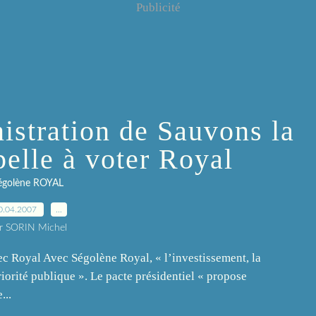
Publicité
istration de Sauvons la
elle à voter Royal
égolène ROYAL
0.04.2007
…
r SORIN Michel
c Royal Avec Ségolène Royal, « l’investissement, la
iorité publique ». Le pacte présidentiel « propose
...