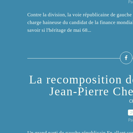
Pa
Contre la division, la voie républicaine de gauche 
charge haineuse du candidat de la finance mondiali
savoir si l'héritage de mai 68...
La recomposition d
Jean-Pierre Ch
C
2
Pa
Un grand parti de gauche républicain En allant su