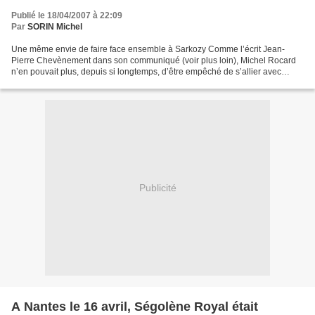
Publié le 18/04/2007 à 22:09
Par
SORIN Michel
Une même envie de faire face ensemble à Sarkozy Comme l’écrit Jean-
Pierre Chevènement dans son communiqué (voir plus loin), Michel Rocard
n’en pouvait plus, depuis si longtemps, d’être empêché de s’allier avec
Bayrou. Le temps qui passe et la menace Sarkozy...
Publicité
A Nantes le 16 avril, Ségolène Royal était