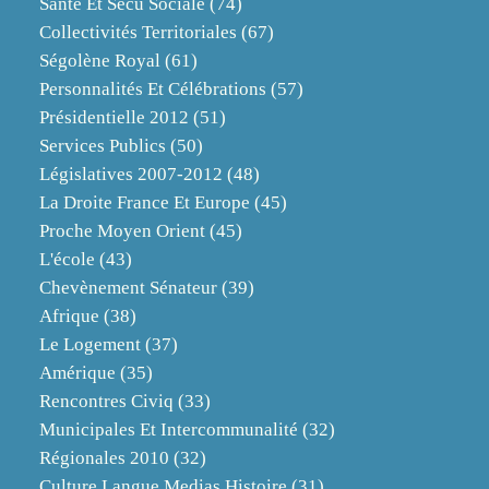
Santé Et Sécu Sociale
(74)
Collectivités Territoriales
(67)
Ségolène Royal
(61)
Personnalités Et Célébrations
(57)
Présidentielle 2012
(51)
Services Publics
(50)
Législatives 2007-2012
(48)
La Droite France Et Europe
(45)
Proche Moyen Orient
(45)
L'école
(43)
Chevènement Sénateur
(39)
Afrique
(38)
Le Logement
(37)
Amérique
(35)
Rencontres Civiq
(33)
Municipales Et Intercommunalité
(32)
Régionales 2010
(32)
Culture Langue Medias Histoire
(31)