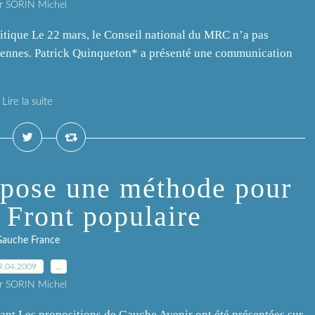
r SORIN Michel
olitique Le 22 mars, le Conseil national du MRC n’a pas
péennes. Patrick Quinqueton* a présenté une communication
Lire la suite
pose une méthode pour
 Front populaire
Gauche France
9.04.2009
…
r SORIN Michel
nant Les propositions de Gauche Avenir ont été présentées sur