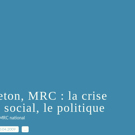
eton, MRC : la crise
social, le politique
MRC national
0.04.2009
…