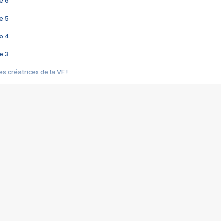
e 6
e 5
e 4
e 3
s créatrices de la VF !
e 2
e 1
e Mektoub My Love arrive enfin ! Rencontre avec Shaïn Boumedine et Sal
i : après Toni en famille
elle réalise le bouleversant Dites lui que je l'aime
ais ! Rencontre autour de Vie privée de Rebecca Zlotowski
 de Marguerite, Grave... Rencontre avec Ella Rumpf
 Les Rêveurs, un film intime sur la santé mentale