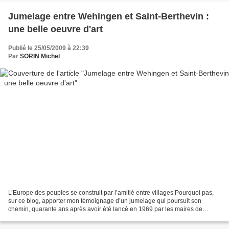
Jumelage entre Wehingen et Saint-Berthevin :
une belle oeuvre d'art
Publié le 25/05/2009 à 22:39
Par
SORIN Michel
L’Europe des peuples se construit par l’amitié entre villages Pourquoi pas,
sur ce blog, apporter mon témoignage d’un jumelage qui poursuit son
chemin, quarante ans après avoir été lancé en 1969 par les maires de
Wehingen (près de 4000 habitants, au sud...