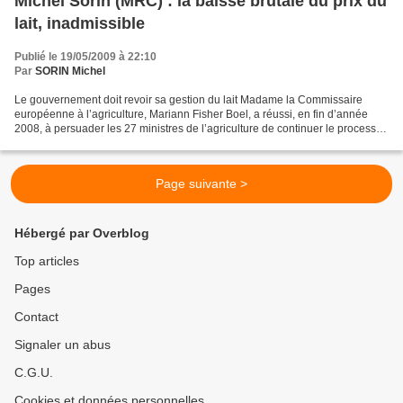
Michel Sorin (MRC) : la baisse brutale du prix du
lait, inadmissible
Publié le 19/05/2009 à 22:10
Par
SORIN Michel
Le gouvernement doit revoir sa gestion du lait Madame la Commissaire
européenne à l’agriculture, Mariann Fisher Boel, a réussi, en fin d’année
2008, à persuader les 27 ministres de l’agriculture de continuer le processus
de libéralisation de la filière...
Page suivante >
Hébergé par Overblog
Top articles
Pages
Contact
Signaler un abus
C.G.U.
Cookies et données personnelles