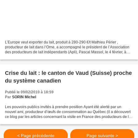
L’Europe veut exporter du lait, produit à 280-290 €/t Mathieu Périer ,
producteur de lait dans l’Orne, a accompagné le président de l’Association
des producteurs de lait indépendants (Apli), Pascal Massol, le 4 février, à
Bruxelles. Par l’entremise du...
Crise du lait : le canton de Vaud (Suisse) proche
du système canadien
Publié le 09/02/2010 à 18:59
Par
SORIN Michel
Les pouvoirs publics invités à prendre position Ayant été alerté par un
nouvel ami, producteur d’œufs de consommation au Québec (il a découvert
ce blog par les articles concernant la visite en France des producteurs de lait
canadiens invités par l’Apli...
< Page précédente
Page suivante >