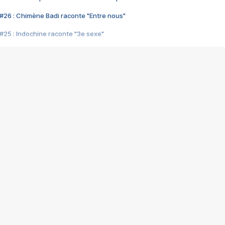
#26 : Chimène Badi raconte "Entre nous"
#25 : Indochine raconte "3e sexe"
#24 : Zaho raconte "C'est chelou"
#23 : Patrick Bruel raconte "Au café des délices"
#22 : Kyo raconte "Le chemin"
#21 : Nolwenn Leroy raconte "Cassé"
#20 : Patrick Hernandez raconte "Born to be alive"
#19 : Lorie raconte "Près de moi"
#18 : Michael Jones raconte "A nos actes manqués" (avec Jean-Jacque
#17 : Khaled raconte "Aïcha"
#16 : Corneille raconte "Parce qu'on vient de loin"
#15 : Indochine raconte "L'aventurier"