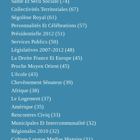
Santé Et Sécu Sociale
(74)
Collectivités Territoriales
(67)
Ségolène Royal
(61)
Personnalités Et Célébrations
(57)
Présidentielle 2012
(51)
Services Publics
(50)
Législatives 2007-2012
(48)
La Droite France Et Europe
(45)
Proche Moyen Orient
(45)
L'école
(43)
Chevènement Sénateur
(39)
Afrique
(38)
Le Logement
(37)
Amérique
(35)
Rencontres Civiq
(33)
Municipales Et Intercommunalité
(32)
Régionales 2010
(32)
Culture Langue Medias Histoire
(31)