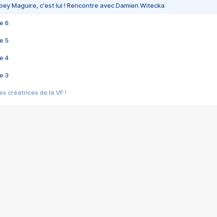
bey Maguire, c'est lui ! Rencontre avec Damien Witecka
e 6
e 5
e 4
e 3
s créatrices de la VF !
e 2
e 1
e Mektoub My Love arrive enfin ! Rencontre avec Shaïn Boumedine et Sal
i : après Toni en famille
elle réalise le bouleversant Dites lui que je l'aime
ais ! Rencontre autour de Vie privée de Rebecca Zlotowski
 de Marguerite, Grave... Rencontre avec Ella Rumpf