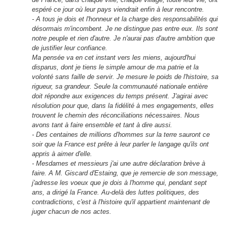
espéré ce jour où leur pays viendrait enfin à leur rencontre.
- A tous je dois et l
'
honneur et la charge des responsabilités qui
désormais m
'
incombent. Je ne distingue pas entre eux. Ils sont
notre peuple et rien d
'
autre. Je n
'
aurai pas d
'
autre ambition que
de justifier leur confiance.
Ma pensée va en cet instant vers les miens, aujourd
'
hui
disparus, dont je tiens le simple amour de ma patrie et la
volonté sans faille de servir. Je mesure le poids de l
'
histoire, sa
rigueur, sa grandeur. Seule la communauté nationale entière
doit répondre aux exigences du temps présent. J
'
agirai avec
résolution pour que, dans la fidélité à mes engagements, elles
trouvent le chemin des réconciliations nécessaires. Nous
avons tant à faire ensemble et tant à dire aussi.
- Des centaines de millions d
'
hommes sur la terre sauront ce
soir que la France est prête à leur parler le langage qu
'
ils ont
appris à aimer d
'
elle.
- Mesdames et messieurs j
'
ai une autre déclaration brève à
faire. A M. Giscard d
'
Estaing, que je remercie de son message,
j
'
adresse les voeux que je dois à l
'
homme qui, pendant sept
ans, a dirigé la France. Au-delà des luttes politiques, des
contradictions, c
'
est à l
'
histoire qu
'
il appartient maintenant de
juger chacun de nos actes.