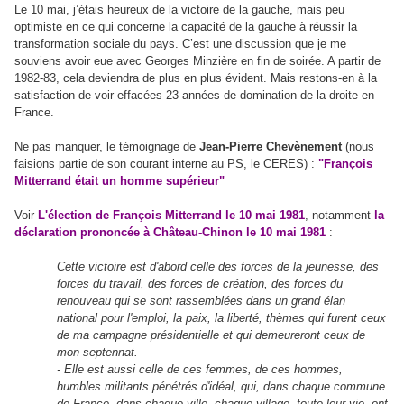
Le 10 mai, j’étais heureux de la victoire de la gauche, mais peu
optimiste en ce qui concerne la capacité de la gauche à réussir la
transformation sociale du pays. C’est une discussion que je me
souviens avoir eue avec Georges Minzière en fin de soirée. A partir de
1982-83, cela deviendra de plus en plus évident. Mais restons-en à la
satisfaction de voir effacées 23 années de domination de la droite en
France.
Ne pas manquer, le témoignage de
Jean-Pierre Chevènement
(nous
faisions partie de son courant interne au PS, le CERES) :
"
François
Mitterrand était un homme supérieur
"
Voir
L'élection de François
Mitterrand le 10 mai 1981
, notamment
la
déclaration prononcée à Château-Chinon le 10 mai 1981
:
Cette victoire est d
'
abord celle des forces de la jeunesse, des
forces du travail, des forces de création, des forces du
renouveau qui se sont rassemblées dans un grand élan
national pour l
'
emploi, la paix, la liberté, thèmes qui furent ceux
de ma campagne présidentielle et qui demeureront ceux de
mon septennat.
- Elle est aussi celle de ces femmes, de ces hommes,
humbles militants pénétrés d
'
idéal, qui, dans chaque commune
de France, dans chaque ville, chaque village, toute leur vie, ont