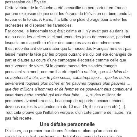
possession de l’Elysée.
Cette victoire de la Gauche a été accueillie un peu partout en France
par une explosion de joie dont les écrans de télévision ont bien rendu la
ferveur et le tonus. A Paris, il a fallu une pluie d’orage pour arrêter les
orchestres et disperser les farandoles.
Par contre, le lendemain tout était calme et il n’y avait pas eu dans la
rue ou dans les ateliers le climat tendu des jours de revanche, pendant
lesquels on s’apprête à régler des comptes avec des adversaires.
Il est réconfortant de constater que la masse des Français ne s’est pas
laissé monter la tête par les propos outranciers qui ont été échangés de
part et d’autre au cours d’une campagne électorale comme celle que
nous venons de vivre. Si la grande masse des salariés français
pensaient vraiment, comme il a été répété à satiété, que «
le bilan de
ce septennat a été, sur le plan social, catastrophique … que les riches
devenaient toujours plus riches et les pauvres toujours plus pauvres …
que des millions d’hommes et de femmes ne pouvaient plus continuer à
vivre dans cette société qui leur était faite …
», si des millions de
personnes avaient cru cela,
bea
ucoup de rapports sociaux seraient
devenus explosifs au lendemain du 10 mai. Or, il n’en a rien été (…).
Tout cela prouve que l’inflation verbale, d’un côté comme de l’autre, n’a
pas fait recette.
Une défaite personnelle
D’ailleurs, au premier tour de ces élections, alors qu’un choix de
candidats s’offrait aux Français, le total des voix de la droite a été