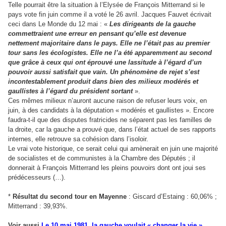
Telle pourrait être la situation à l’Elysée de François Mitterrand si le
pays vote fin juin comme il a voté le 26 avril. Jacques Fauvet écrivait
ceci dans Le Monde du 12 mai : «
Les dirigeants de la gauche
commettraient une erreur en pensant qu’elle est devenue
nettement majoritaire dans le pays. Elle ne l’était pas au premier
tour sans les écologistes. Elle ne l’a été apparemment au second
que grâce à ceux qui ont éprouvé une lassitude à l’égard d’un
pouvoir aussi satisfait que vain. Un phénomène de rejet s’est
incontestablement produit dans bien des milieux modérés et
gaullistes à l’égard du président sortant
».
Ces mêmes milieux n’auront aucune raison de refuser leurs voix, en
juin, à des candidats à la députation « modérés et gaullistes ». Encore
faudra-t-il que des disputes fratricides ne séparent pas les familles de
la droite, car la gauche a prouvé que, dans l’état actuel de ses rapports
internes, elle retrouve sa cohésion dans l’isoloir.
Le vrai vote historique, ce serait celui qui amènerait en juin une majorité
de socialistes et de communistes à la Chambre des Députés ; il
donnerait à François Mitterrand les pleins pouvoirs dont ont joui ses
prédécesseurs (…).
*
Résultat du second tour en Mayenne
: Giscard d’Estaing : 60,06% ;
Mitterrand : 39,93%.
Voir aussi
Le 10 mai 1981, la gauche voulait « changer la vie
»