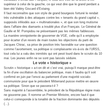
supérieur à celui de la gauche, ce qui veut dire que le grand perdant a
bien été Valéry Giscard d’Estaing.
Il faut reconnaître que son style de grand bourgeois fortuné le rendait
très vulnérable à des attaques contre les « tenants du grand capital »,
supposés inféodés aux « multinationales », et que son long mutisme
dans l’affaire des diamants a troublé plus d’un Français. Le Général de
Gaulle et M. Pompidou ne présentaient pas les mêmes faiblesses.
La manière omnipotente de gouverner de VGE, celle qu’il a employée
pour écarter d’un revers de main toutes les objections du parti de
Jacques Chirac, sa prise de position très favorable sur une question
comme l’avortement, sa politique si complaisante vis-à-vis de l’URSS,
tout cela lui a valu des inimitiés qui ont pesé lourd dans le scrutin du 10
mai. Les jeunes enfin ne se sont pas laissés séduire.
Le vote « historique »
Scrutin « historique » a-t-on dit et c’est vrai, puisqu’il marque peut-être
la fin d’une oscillation du balancier politique, mais il faudra qu’il soit
confirmé en juin par l’envoi au parlement d’une majorité socialo-
communiste pour que le président Mitterrand puisse mettre en œuvre
sa politique. Sinon que se passera-t-il ?
Sans majorité à l’assemblée, le président de la République règne mais
ne gouverne pas. Il nomme un Premier Ministre, encore faut-il que
celui-ci corresponde à la tonalité de la fraction dominante des députés
(…).