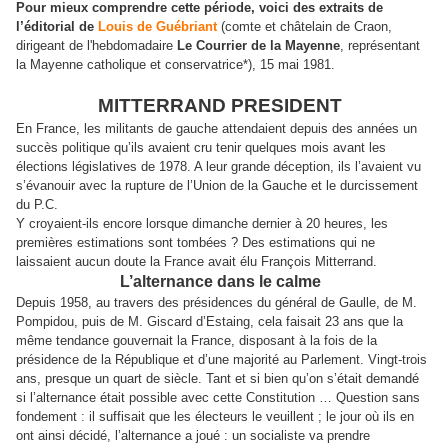
Pour mieux comprendre cette période, voici des extraits de
l’éditorial de
Louis de Guébriant
(comte et châtelain de Craon,
dirigeant de l'hebdomadaire
Le Courrier de la Mayenne
, représentant
la Mayenne catholique et conservatrice*), 15 mai 1981.
MITTERRAND PRESIDENT
En France, les militants de gauche attendaient depuis des années un
succès politique qu’ils avaient cru tenir quelques mois avant les
élections législatives de 1978. A leur grande déception, ils l’avaient vu
s’évanouir avec la rupture de l’Union de la Gauche et le durcissement
du P.C.
Y croyaient-ils encore lorsque dimanche dernier à 20 heures, les
premières estimations sont tombées ? Des estimations qui ne
laissaient aucun doute la France avait élu François Mitterrand.
L’alternance dans le calme
Depuis 1958, au travers des présidences du général de Gaulle, de M.
Pompidou, puis de M. Giscard d’Estaing, cela faisait 23 ans que la
même tendance gouvernait la France, disposant à la fois de la
présidence de la République et d’une majorité au Parlement. Vingt-trois
ans, presque un quart de siècle. Tant et si bien qu’on s’était demandé
si l’alternance était possible avec cette Constitution … Question sans
fondement : il suffisait que les électeurs le veuillent ; le jour où ils en
ont ainsi décidé, l’alternance a joué : un socialiste va prendre