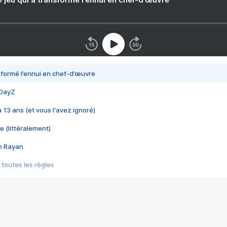
nsformé l’ennui en chef-d’œuvre
 DayZ
 a 13 ans (et vous l'avez ignoré)
e (littéralement)
im Rayan
 toutes les règles
s les jeux vidéo
us choquant de Rockstar ? - Le scandale BULLY
e plus moche de Steam