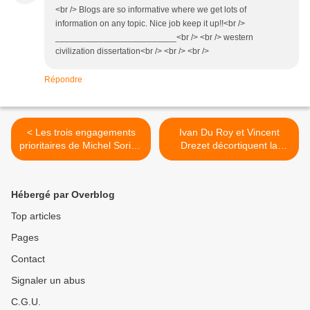
<br /> Blogs are so informative where we get lots of
information on any topic. Nice job keep it up!!<br />
_________________________<br /> <br /> western
civilization dissertation<br /> <br /> <br />
Répondre
< Les trois engagements
Ivan Du Roy et Vincent
prioritaires de Michel Sorin -
Drezet décortiquent la
Courrier de la Mayenne
politique fiscale de Sarkozy
>
Hébergé par Overblog
Top articles
Pages
Contact
Signaler un abus
C.G.U.