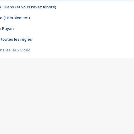
 a 13 ans (et vous l'avez ignoré)
e (littéralement)
im Rayan
 toutes les règles
s les jeux vidéo
us choquant de Rockstar ? - Le scandale BULLY
e plus moche de Steam
du RÊVE tourne au CAUCHEMAR
pendant 8 heures
it… à tort
umiliés par un jeu vidéo
ire - Final Fantasy 8