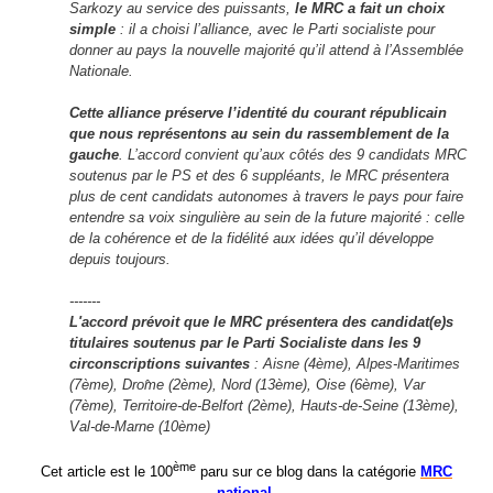
Sarkozy au service des puissants,
le MRC a fait un choix
simple
: il a choisi l’alliance, avec le Parti socialiste pour
donner au pays la nouvelle majorité qu’il attend à l’Assemblée
Nationale.
Cette alliance préserve l’identité du courant républicain
que nous représentons au sein du rassemblement de la
gauche
. L
’accord convient qu’aux côtés des 9 candidats MRC
soutenus par le PS et des 6 suppléants, le MRC présentera
plus de cent candidats autonomes à travers le pays pour faire
entendre sa voix singulière au sein de la future majorité : celle
de la cohérence et de la fidélité aux idées qu’il développe
depuis toujours.
-------
L'accord prévoit que le MRC présentera des candidat(e)s
titulaires soutenus par le Parti Socialiste dans les 9
circonscriptions suivantes
: Aisne (4ème), Alpes-Maritimes
(7ème), Dro
me (2ème), Nord (13ème), Oise (6ème), Var
(7ème), Territoire-de-Belfort (2ème), Hauts-de-Seine (13ème),
Val-de-Marne (10ème)
ème
Cet article est le 100
paru sur ce blog dans la catégorie
MRC
national
.