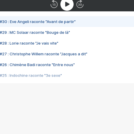
#30 : Eve Angeli raconte "Avant de partir"
#29 : MC Solaar raconte "Bouge de là"
28 : Lorie raconte "Je vais vite"
#27 : Christophe Willem raconte "Jacques a dit"
#26 : Chimène Badi raconte "Entre nous"
#25 : Indochine raconte "3e sexe"
#24 : Zaho raconte "C'est chelou"
#23 : Patrick Bruel raconte "Au café des délices"
#22 : Kyo raconte "Le chemin"
#21 : Nolwenn Leroy raconte "Cassé"
#20 : Patrick Hernandez raconte "Born to be alive"