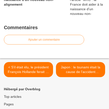
alignement
Commentaires
Ajouter un commentaire
< S'il était élu, le président
Japon : le tsunami était la
François Hollande ferait ce
cause de l'accident
qu'il a annoncé
nucléaire de Fukushima >
Hébergé par Overblog
Top articles
Pages