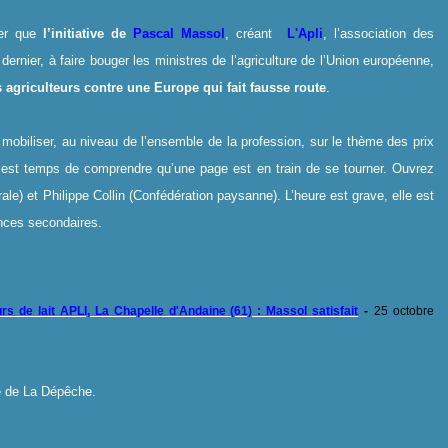
ser que
l’initiative de
Pascal Massol
, créant
L'
Apli
, l’association des
ernier, à faire bouger les ministres de l’agriculture de l’Union européenne,
s agriculteurs contre une Europe qui fait fausse route
.
 mobiliser, au niveau de l’ensemble de la profession, sur le thème des prix
 est temps de comprendre qu’une page est en train de se tourner. Ouvrez
le) et Philippe Collin (Confédération paysanne). L’heure est grave, elle est
nces secondaires.
rs de lait APLI, La Chapelle d'Andaine (61) : Massol satisfait
-
25 octobre
te de La Dépêche.