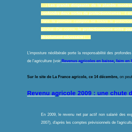
Les grands dirigeants de la planète montren
(…)
confondre deux sortes de protectionnismes
: il e
Dans la première catégorie se trouve le protectio
général. Par contre,
le protectionnisme entre pay
absolument nécessaire
(…).
L’imposture néolibérale porte la responsabilité des profondes
de l’agriculture (voir
Revenus agricoles en baisse, faim en h
Sur le site de La France agricole, ce 14 décembre,
on peut 
Revenu agricole 2009 : une chute d
En 2009, le revenu net par actif non salarié des e
2007), d'après les comptes prévisionnels de l'agricul