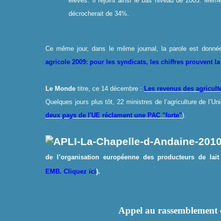
élevés. Il rejoint ainsi le bas niveau de 2005. Mê
décrocherait de 34%.
Ce même jour, dans le même journal, la parole est donn
agricole 2009: pour les syndicats, les chiffres prouvent la 
Le Monde
titre, ce 14 décembre :
Les revenus des agricult
Quelques jours plus tôt, 22 ministres de l’agriculture de l’
deux pays de l'UE réclament une PAC "forte"
).
de l’organisation européenne des producteurs de lai
EMB.
Cliquez ici
).
Appel au rassemblement et