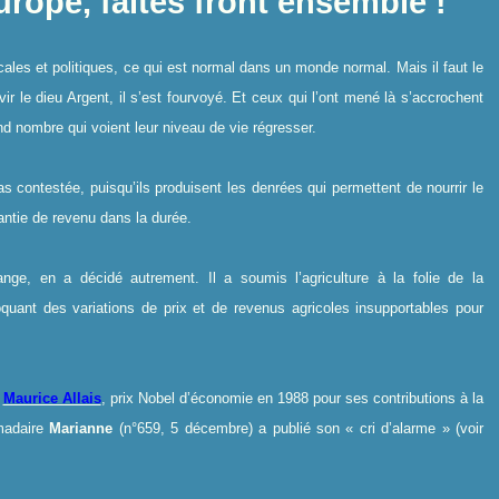
rope, faites front ensemble !
ales et politiques, ce qui est normal dans un monde normal. Mais il faut le
ir le dieu Argent, il s’est fourvoyé. Et ceux qui l’ont mené là s’accrochent
d nombre qui voient leur niveau de vie régresser.
t pas contestée, puisqu’ils produisent les denrées qui permettent de nourrir le
rantie de revenu dans la durée.
nge, en a décidé autrement. Il a soumis l’agriculture à la folie de la
quant des variations de prix et de revenus agricoles insupportables pour
e
Maurice Allais
, prix Nobel d’économie en 1988 pour ses contributions à la
omadaire
Marianne
(n°659, 5 décembre) a publié son « cri d’alarme » (voir