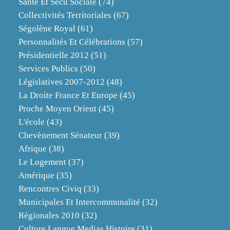
Santé Et Sécu Sociale
(74)
Collectivités Territoriales
(67)
Ségolène Royal
(61)
Personnalités Et Célébrations
(57)
Présidentielle 2012
(51)
Services Publics
(50)
Législatives 2007-2012
(48)
La Droite France Et Europe
(45)
Proche Moyen Orient
(45)
L'école
(43)
Chevènement Sénateur
(39)
Afrique
(38)
Le Logement
(37)
Amérique
(35)
Rencontres Civiq
(33)
Municipales Et Intercommunalité
(32)
Régionales 2010
(32)
Culture Langue Medias Histoire
(31)