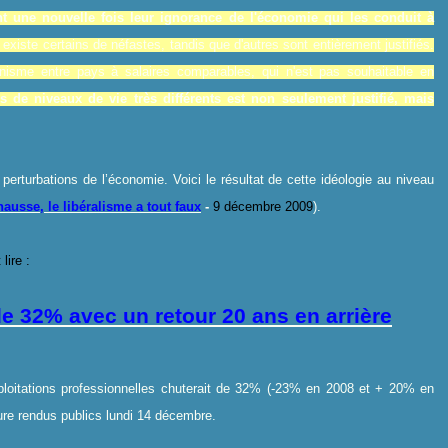
t une nouvelle fois leur ignorance de l'économie qui les conduit à
n existe certains de néfastes, tandis que d'autres sont entièrement justifiés.
nnisme entre pays à salaires comparables, qui n'est pas souhaitable en
s de niveaux de vie très différents est non seulement justifié, mais
 perturbations de l’économie. Voici le résultat de cette idéologie au niveau
ausse, le libéralisme a tout faux
-
9 décembre 2009
).
lire :
e 32% avec un retour 20 ans en arrière
xploitations professionnelles chuterait de 32% (-23% en 2008 et + 20% en
ture rendus publics lundi 14 décembre.