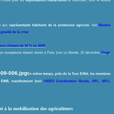
me chose pour les
exploitations maraîchères
et horticoles, dont le revenu
ée aux
représentants habituels de la profession agricole
. Voir
Revenu
gravité de la crise
.
eurs chutent de 34 % en 2009
.
Union européenne étaient réunis à Paris (voir Le Monde, 10 décembre
Vingt-
En même temps, près de la Tour Eiffel, les membres
t
EMB
, manifestaient (voir
VIDÉO Coordination Rurale, OPL, APLI,
 à la mobilisation des agriculteurs