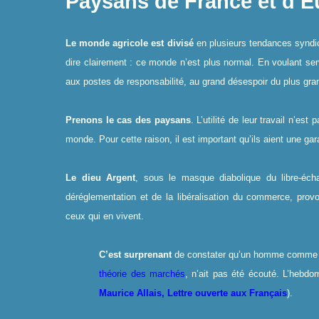
Paysans de France et d’Eu
Le monde agricole est divisé
en plusieurs tendances syndic
dire clairement : ce monde n’est plus normal. En voulant serv
aux postes de responsabilité, au grand désespoir du plus gran
Prenons le cas des paysans
. L’utilité de leur travail n’es
monde. Pour cette raison, il est important qu’ils aient une ga
Le dieu Argent
, sous le masque diabolique du libre-écha
déréglementation et de la libéralisation du commerce, provo
ceux qui en vivent.
C’est surprenant
de constater qu’un homme comm
théorie des marchés
, n’ait pas été écouté. L’hebd
Maurice Allais
, Lettre ouverte aux Français
).