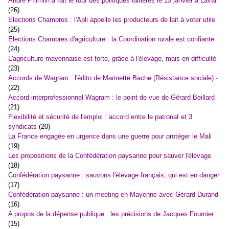
André Pflimlin a fait le tour des politiques laitières le 15 janvier à Laval
(26)
Elections Chambres : l'Apli appelle les producteurs de lait à voter utile
(25)
Elections Chambres d'agriculture : la Coordination rurale est confiante
(24)
L'agriculture mayennaise est forte, grâce à l'élevage, mais en difficulté
(23)
Accords de Wagram : l'édito de Marinette Bache (Résistance sociale)
-
(22)
Accord interprofessionnel Wagram : le point de vue de Gérard Beillard
(21)
Flexibilité et sécurité de l'emploi : accord entre le patronat et 3
syndicats
(20)
La France engagée en urgence dans une guerre pour protéger le Mali
(19)
Les propositions de la Confédération paysanne pour sauver l'élevage
(18)
Confédération paysanne : sauvons l'élevage français, qui est en danger
(17)
Confédération paysanne : un meeting en Mayenne avec Gérard Durand
(16)
A propos de la dépense publique : les précisions de Jacques Fournier
(15)