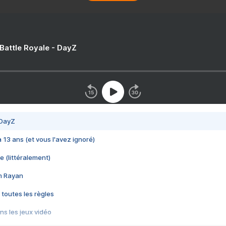
 Battle Royale - DayZ
 DayZ
 a 13 ans (et vous l'avez ignoré)
e (littéralement)
im Rayan
 toutes les règles
s les jeux vidéo