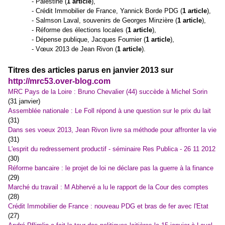
- Palestine (
1 article
),
- Crédit Immobilier de France, Yannick Borde PDG (
1 article
),
- Salmson Laval, souvenirs de Georges Minzière (
1 article
),
- Réforme des élections locales (
1 article
),
- Dépense publique, Jacques Fournier (
1 article
),
- Vœux 2013 de Jean Rivon (
1 article
).
Titres des articles parus en janvier 2013 sur
http://mrc53.over-blog.com
MRC Pays de la Loire : Bruno Chevalier (44) succède à Michel Sorin
(31 janvier)
Assemblée nationale : Le Foll répond à une question sur le prix du lait
(31)
Dans ses voeux 2013, Jean Rivon livre sa méthode pour affronter la vie
(31)
L'esprit du redressement productif - séminaire Res Publica - 26 11 2012
(30)
Réforme bancaire : le projet de loi ne déclare pas la guerre à la finance
(29)
Marché du travail : M Abhervé a lu le rapport de la Cour des comptes
(28)
Crédit Immobilier de France : nouveau PDG et bras de fer avec l'Etat
(27)