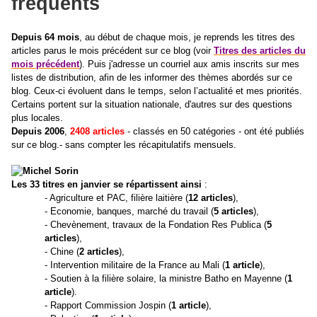
fréquents
Depuis 64 mois
, au début de chaque mois, je reprends les titres des
articles parus le mois précédent sur ce blog (voir
Titres des articles du
mois précédent
). Puis j'adresse un courriel aux amis inscrits sur mes
listes de distribution, afin de les informer des thèmes abordés sur ce
blog. Ceux-ci évoluent dans le temps, selon l’actualité et mes priorités.
Certains portent sur la situation nationale, d'autres sur des questions
plus locales.
Depuis 2006
,
2408 articles
- classés en 50 catégories - ont été publiés
sur ce blog.- sans compter les récapitulatifs mensuels.
Les 33 titres en janvier se répartissent ainsi
:
- Agriculture et PAC, filière laitière (
12
articles
),
- Economie, banques, marché du travail (
5 articles
),
- Chevènement, travaux de la Fondation Res Publica (
5
articles
),
- Chine (
2 articles
),
- Intervention militaire de la France au Mali (
1 article
),
- Soutien à la filière solaire, la ministre Batho en Mayenne (
1
article
).
- Rapport Commission Jospin (
1 article
),