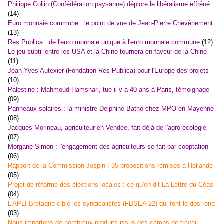
Philippe Collin (Confédération paysanne) déplore le libéralisme effréné
(14)
Euro monnaie commune : le point de vue de Jean-Pierre Chevènement
(13)
Res Publica : de l'euro monnaie unique à l'euro monnaie commune
(12)
Le jeu subtil entre les USA et la Chine tournera en faveur de la Chine
(11)
Jean-Yves Autexier (Fondation Res Publica) pour l'Europe des projets
(10)
Palestine : Mahmoud Hamshari, tué il y a 40 ans à Paris, témoignage
(09)
Panneaux solaires : la ministre Delphine Batho chez MPO en Mayenne
(08)
Jacques Morineau, agriculteur en Vendée, fait déjà de l'agro-écologie
(07)
Morgane Simon : l'engagement des agriculteurs se fait par cooptation
(06)
Rapport de la Commission Jospin : 35 propositions remises à Hollande
(05)
Projet de réforme des élections locales : ce qu'en dit La Lettre du Céas
(04)
L'APLI Bretagne cible les syndicalistes (FDSEA 22) qui font le dos rond
(03)
Nous importons de nombreux produits issus des camps de travail