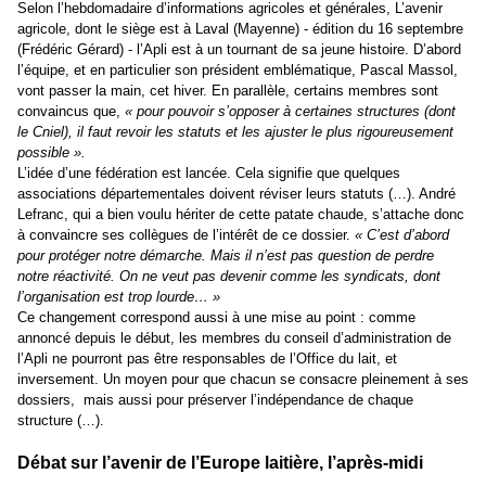
Selon l’hebdomadaire d’informations agricoles et générales, L’avenir
agricole, dont le siège est à Laval (Mayenne) - édition du 16 septembre
(Frédéric Gérard) - l’Apli est à un tournant de sa jeune histoire. D’abord
l’équipe, et en particulier son président emblématique, Pascal Massol,
vont passer la main, cet hiver. En parallèle, certains membres sont
convaincus que,
« pour pouvoir s’opposer à certaines structures (dont
le Cniel), il faut revoir les statuts et les ajuster le plus rigoureusement
possible ».
L’idée d’une fédération est lancée. Cela signifie que quelques
associations départementales doivent réviser leurs statuts (…). André
Lefranc, qui a bien voulu hériter de cette patate chaude, s’attache donc
à convaincre ses collègues de l’intérêt de ce dossier.
« C’est d’abord
pour protéger notre démarche. Mais il n’est pas question de perdre
notre réactivité. On ne veut pas devenir comme les syndicats, dont
l’organisation est trop lourde… »
Ce changement correspond aussi à une mise au point : comme
annoncé depuis le début, les membres du conseil d’administration de
l’Apli ne pourront pas être responsables de l’Office du lait, et
inversement. Un moyen pour que chacun se consacre pleinement à ses
dossiers,
mais aussi pour préserver l’indépendance de chaque
structure (…).
Débat sur l’avenir de l’Europe laitière, l’après-midi