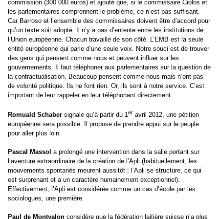
commission (300 000 euros) et ajouté que, si le commissaire Ciolos et
les parlementaires comprennent le problème, ce n’est pas suffisant.
Car Barroso et l’ensemble des commissaires doivent être d’accord pour
qu’un texte soit adopté. Il n’y a pas d’entente entre les institutions de
l’Union européenne. Chacun travaille de son côté. L’EMB est la seule
entité européenne qui parle d’une seule voix. Notre souci est de trouver
des gens qui pensent comme nous et peuvent influer sur les
gouvernements. Il faut téléphoner aux parlementaires sur la question de
la contractualisation. Beaucoup pensent comme nous mais n’ont pas
de volonté politique. Ils ne font rien. Or, ils sont à notre service. C’est
important de leur rappeler en leur téléphonant directement.
er
Romuald Schaber
signale qu’à partir du 1
avril 2012, une pétition
européenne sera possible. Il propose de prendre appui sur le peuple
pour aller plus loin.
Pascal Massol
a prolongé une intervention dans la salle portant sur
l’aventure extraordinaire de la création de l’Apli (habituellement, les
mouvements spontanés meurent aussitôt ; l’Apli se structure, ce qui
est surprenant et a un caractère humainement exceptionnel).
Effectivement, l’Apli est considérée comme un cas d’école par les
sociologues, une première.
Paul de Montvalon
considère que la fédération laitière suisse n’a plus