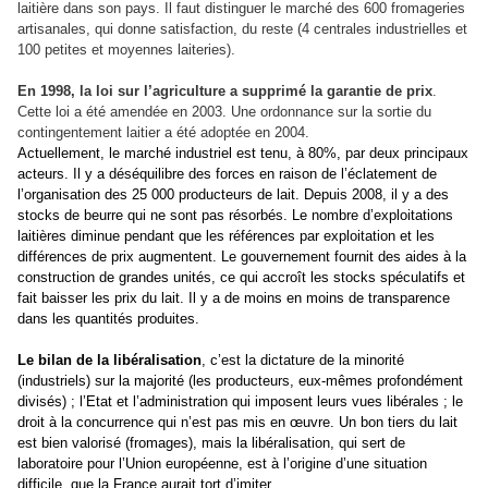
laitière dans son pays. Il faut distinguer le marché des 600 fromageries
artisanales, qui donne satisfaction, du reste (4 centrales industrielles et
100 petites et moyennes laiteries).
En 1998, la loi sur l’agriculture a supprimé la garantie de prix
.
Cette loi a été amendée en 2003. Une ordonnance sur la sortie du
contingentement laitier a été adoptée en 2004.
Actuellement, le marché industriel est tenu, à 80%, par deux principaux
acteurs. Il y a déséquilibre des forces en raison de l’éclatement de
l’organisation des 25 000 producteurs de lait. Depuis 2008, il y a des
stocks de beurre qui ne sont pas résorbés. Le nombre d’exploitations
laitières diminue pendant que les références par exploitation et les
différences de prix augmentent. Le gouvernement fournit des aides à la
construction de grandes unités, ce qui accroît les stocks spéculatifs et
fait baisser les prix du lait. Il y a de moins en moins de transparence
dans les quantités produites.
Le bilan de la libéralisation
, c’est la dictature de la minorité
(industriels) sur la majorité (les producteurs, eux-mêmes profondément
divisés) ; l’Etat et l’administration qui imposent leurs vues libérales ; le
droit à la concurrence qui n’est pas mis en œuvre. Un bon tiers du lait
est bien valorisé (fromages), mais la libéralisation, qui sert de
laboratoire pour l’Union européenne, est à l’origine d’une situation
difficile, que la France aurait tort d’imiter.