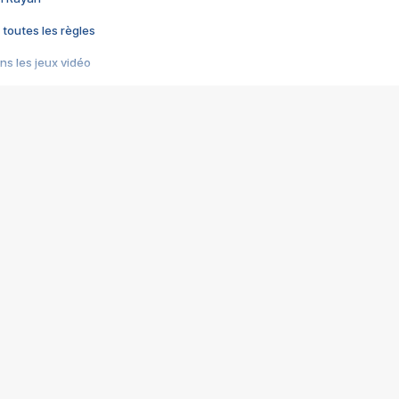
 toutes les règles
s les jeux vidéo
us choquant de Rockstar ? - Le scandale BULLY
e plus moche de Steam
du RÊVE tourne au CAUCHEMAR
pendant 8 heures
it… à tort
umiliés par un jeu vidéo
ire - Final Fantasy 8
ti un empire - Age of Empires
story DOFUS
tard, il crée l'un des pires jeux de tous les temps, MindsEye.