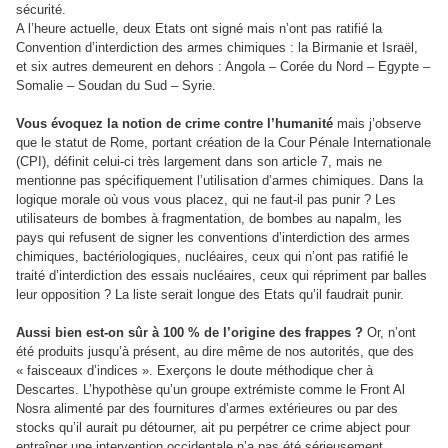
sécurité.
A l’heure actuelle, deux Etats ont signé mais n’ont pas ratifié la
Convention d’interdiction des armes chimiques : la Birmanie et Israël,
et six autres demeurent en dehors : Angola – Corée du Nord – Egypte –
Somalie – Soudan du Sud – Syrie.
Vous évoquez la notion de crime contre l’humanité
mais j’observe
que le statut de Rome, portant création de la Cour Pénale Internationale
(CPI), définit celui-ci très largement dans son article 7, mais ne
mentionne pas spécifiquement l’utilisation d’armes chimiques. Dans la
logique morale où vous vous placez, qui ne faut-il pas punir ? Les
utilisateurs de bombes à fragmentation, de bombes au napalm, les
pays qui refusent de signer les conventions d’interdiction des armes
chimiques, bactériologiques, nucléaires, ceux qui n’ont pas ratifié le
traité d’interdiction des essais nucléaires, ceux qui répriment par balles
leur opposition ? La liste serait longue des Etats qu’il faudrait punir.
Aussi bien est-on sûr à 100 % de l’origine des frappes ?
Or, n’ont
été produits jusqu’à présent, au dire même de nos autorités, que des
« faisceaux d’indices ». Exerçons le doute méthodique cher à
Descartes. L’hypothèse qu’un groupe extrémiste comme le Front Al
Nosra alimenté par des fournitures d’armes extérieures ou par des
stocks qu’il aurait pu détourner, ait pu perpétrer ce crime abject pour
entraîner une intervention occidentale n’a pas été sérieusement