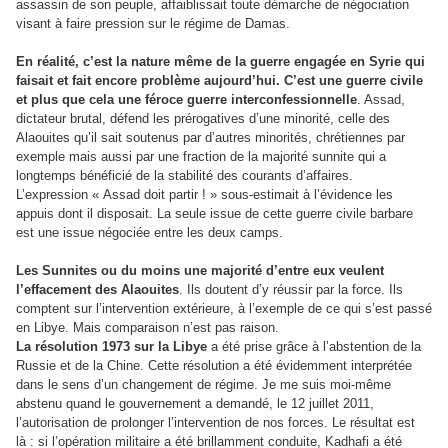
assassin de son peuple, affaiblissait toute démarche de négociation
visant à faire pression sur le régime de Damas.
En réalité, c’est la nature même de la guerre engagée en Syrie qui
faisait et fait encore problème aujourd’hui. C’est une guerre civile
et plus que cela une féroce guerre interconfessionnelle
. Assad,
dictateur brutal, défend les prérogatives d’une minorité, celle des
Alaouites qu’il sait soutenus par d’autres minorités, chrétiennes par
exemple mais aussi par une fraction de la majorité sunnite qui a
longtemps bénéficié de la stabilité des courants d’affaires.
L’expression « Assad doit partir ! » sous-estimait à l’évidence les
appuis dont il disposait. La seule issue de cette guerre civile barbare
est une issue négociée entre les deux camps.
Les Sunnites ou du moins une majorité d’entre eux veulent
l’effacement des Alaouites
. Ils doutent d’y réussir par la force. Ils
comptent sur l’intervention extérieure, à l’exemple de ce qui s’est passé
en Libye. Mais comparaison n’est pas raison.
La résolution 1973 sur la Libye
a été prise grâce à l’abstention de la
Russie et de la Chine. Cette résolution a été évidemment interprétée
dans le sens d’un changement de régime. Je me suis moi-même
abstenu quand le gouvernement a demandé, le 12 juillet 2011,
l’autorisation de prolonger l’intervention de nos forces. Le résultat est
là : si l’opération militaire a été brillamment conduite, Kadhafi a été