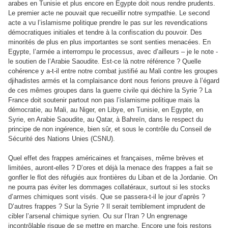
arabes en Tunisie et plus encore en Egypte doit nous rendre prudents.
Le premier acte ne pouvait que recueillir notre sympathie. Le second
acte a vu l’islamisme politique prendre le pas sur les revendications
démocratiques initiales et tendre à la confiscation du pouvoir. Des
minorités de plus en plus importantes se sont senties menacées. En
Egypte, l’armée a interrompu le processus, avec d’ailleurs – je le note -
le soutien de l’Arabie Saoudite. Est-ce là notre référence ? Quelle
cohérence y a-t-il entre notre combat justifié au Mali contre les groupes
djihadistes armés et la complaisance dont nous ferions preuve à l’égard
de ces mêmes groupes dans la guerre civile qui déchire la Syrie ? La
France doit soutenir partout non pas l’islamisme politique mais la
démocratie, au Mali, au Niger, en Libye, en Tunisie, en Egypte, en
Syrie, en Arabie Saoudite, au Qatar, à Bahreïn, dans le respect du
principe de non ingérence, bien sûr, et sous le contrôle du Conseil de
Sécurité des Nations Unies (CSNU).
Quel effet des frappes américaines et françaises, même brèves et
limitées, auront-elles ? D’ores et déjà la menace des frappes a fait se
gonfler le flot des réfugiés aux frontières du Liban et de la Jordanie. On
ne pourra pas éviter les dommages collatéraux, surtout si les stocks
d’armes chimiques sont visés. Que se passera-t-il le jour d’après ?
D’autres frappes ? Sur la Syrie ? Il serait terriblement imprudent de
cibler l’arsenal chimique syrien. Ou sur l’Iran ? Un engrenage
incontrôlable risque de se mettre en marche. Encore une fois restons