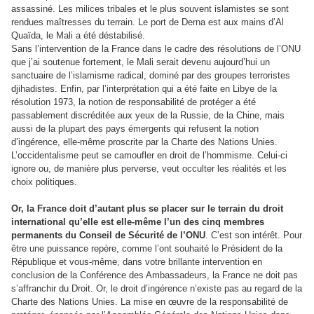
assassiné. Les milices tribales et le plus souvent islamistes se sont
rendues maîtresses du terrain. Le port de Derna est aux mains d’Al
Quaïda, le Mali a été déstabilisé.
Sans l’intervention de la France dans le cadre des résolutions de l’ONU
que j’ai soutenue fortement, le Mali serait devenu aujourd’hui un
sanctuaire de l’islamisme radical, dominé par des groupes terroristes
djihadistes. Enfin, par l’interprétation qui a été faite en Libye de la
résolution 1973, la notion de responsabilité de protéger a été
passablement discréditée aux yeux de la Russie, de la Chine, mais
aussi de la plupart des pays émergents qui refusent la notion
d’ingérence, elle-même proscrite par la Charte des Nations Unies.
L’occidentalisme peut se camoufler en droit de l’hommisme. Celui-ci
ignore ou, de manière plus perverse, veut occulter les réalités et les
choix politiques.
Or, la France doit d’autant plus se placer sur le terrain du droit
international qu’elle est elle-même l’un des cinq membres
permanents du Conseil de Sécurité de l’ONU
. C’est son intérêt. Pour
être une puissance repère, comme l’ont souhaité le Président de la
République et vous-même, dans votre brillante intervention en
conclusion de la Conférence des Ambassadeurs, la France ne doit pas
s’affranchir du Droit. Or, le droit d’ingérence n’existe pas au regard de la
Charte des Nations Unies. La mise en œuvre de la responsabilité de