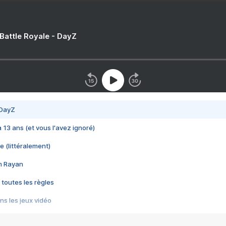
 Battle Royale - DayZ
 DayZ
 a 13 ans (et vous l'avez ignoré)
e (littéralement)
im Rayan
 toutes les règles
s les jeux vidéo
us choquant de Rockstar ? - Le scandale BULLY