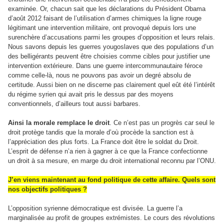
examinée. Or, chacun sait que les déclarations du Président Obama
d’août 2012 faisant de l’utilisation d’armes chimiques la ligne rouge
légitimant une intervention militaire, ont provoqué depuis lors une
surenchère d’accusations parmi les groupes d’opposition et leurs relais.
Nous savons depuis les guerres yougoslaves que des populations d’un
des belligérants peuvent être choisies comme cibles pour justifier une
intervention extérieure. Dans une guerre intercommunautaire féroce
comme celle-là, nous ne pouvons pas avoir un degré absolu de
certitude. Aussi bien on ne discerne pas clairement quel eût été l’intérêt
du régime syrien qui avait pris le dessus par des moyens
conventionnels, d’ailleurs tout aussi barbares.
Ainsi la morale remplace le droit
. Ce n’est pas un progrès car seul le
droit protège tandis que la morale d’où procède la sanction est à
l’appréciation des plus forts. La France doit être le soldat du Droit.
L’esprit de défense n’a rien à gagner à ce que la France confectionne
un droit à sa mesure, en marge du droit international reconnu par l’ONU.
J’en viens maintenant au fond politique de cette affaire. Quels sont
nos objectifs politiques ?
L’opposition syrienne démocratique est divisée. La guerre l’a
marginalisée au profit de groupes extrémistes. Le cours des révolutions