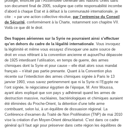
protéger, énoncée par l’Assemblée Générale des Nations Unies dans
son document final de 2005, souligne que cette responsabilité incombe
d’abord à chaque Etat et à défaut à la communauté internationale, je
cite : « par une action collective résolue,
par l’entremise du Conseil
de Sécurité
, conformément à la Charte, notamment son chapitre VII.
Voilà ce que dit le droit.
Des frappes aériennes sur la Syrie ne pourraient ainsi s’effectuer
qu’en dehors du cadre de la légalité internationale
. Vous invoquez
la légitimité et même vous essayez d’invoquer une autre source de
droit en vous référant à la convention ancienne et aujourd’hui dépassée
de 1925 interdisant l’utilisation, en temps de guerre, des armes
chimiques dont la Syrie et pour cause – elle était alors sous mandat
français – n’était pas partie prenante. Quant à la Convention plus
récente sur l’interdiction des armes chimiques signée à Paris le 13
janvier 1993, vous savez pertinemment que ni la Syrie ni l’Egypte ne
l’ont signée, le négociateur égyptien de l’époque, M. Amr Moussa,
ayant alors expliqué que son pays y adhérerait quand les armes de
destruction massive, nucléaires, bactériologiques et chimiques auraient
été éliminées du Proche-Orient, la détention d’une telle arme
contribuant, selon lui, à un équilibre de dissuasion régional. La
Conférence d’examen du Traité de Non Prolifération (TNP) de mai 2010
vise la création d’un Moyen-Orient dénucléarisé. C’est dans ce cadre
général qu’il faut agir pour préserver dans cette région les équilibres de