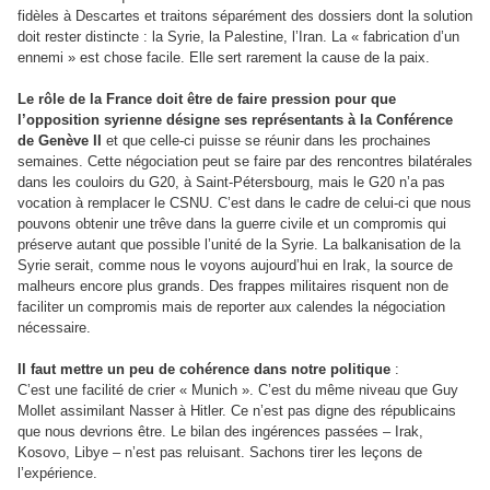
fidèles à Descartes et traitons séparément des dossiers dont la solution
doit rester distincte : la Syrie, la Palestine, l’Iran. La « fabrication d’un
ennemi » est chose facile. Elle sert rarement la cause de la paix.
Le
rôle de la France doit être de faire pression pour que
l’opposition syrienne désigne ses représentants à la Conférence
de Genève II
et que celle-ci puisse se réunir dans les prochaines
semaines. Cette négociation peut se faire par des rencontres bilatérales
dans les couloirs du G20, à Saint-Pétersbourg, mais le G20 n’a pas
vocation à remplacer le CSNU. C’est dans le cadre de celui-ci que nous
pouvons obtenir une trêve dans la guerre civile et un compromis qui
préserve autant que possible l’unité de la Syrie. La balkanisation de la
Syrie serait, comme nous le voyons aujourd’hui en Irak, la source de
malheurs encore plus grands. Des frappes militaires risquent non de
faciliter un compromis mais de reporter aux calendes la négociation
nécessaire.
Il faut mettre un peu de cohérence dans notre politique
:
C’est une facilité de crier « Munich ». C’est du même niveau que Guy
Mollet assimilant Nasser à Hitler. Ce n’est pas digne des républicains
que nous devrions être. Le bilan des ingérences passées – Irak,
Kosovo, Libye – n’est pas reluisant. Sachons tirer les leçons de
l’expérience.