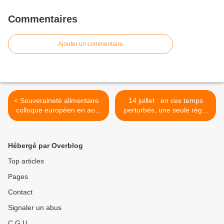
Commentaires
Ajouter un commentaire
< Souveraineté alimentaire :
14 juillet : en ces temps
colloque européen en août
perturbés, une seule règle
2011 (Autriche)
d'or, la République ! >
Hébergé par Overblog
Top articles
Pages
Contact
Signaler un abus
C.G.U.