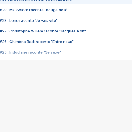
#29 : MC Solaar raconte "Bouge de là"
28 : Lorie raconte "Je vais vite"
#27 : Christophe Willem raconte "Jacques a dit"
#26 : Chimène Badi raconte "Entre nous"
#25 : Indochine raconte "3e sexe"
#24 : Zaho raconte "C'est chelou"
#23 : Patrick Bruel raconte "Au café des délices"
#22 : Kyo raconte "Le chemin"
#21 : Nolwenn Leroy raconte "Cassé"
#20 : Patrick Hernandez raconte "Born to be alive"
#19 : Lorie raconte "Près de moi"
#18 : Michael Jones raconte "A nos actes manqués" (avec Jean-Jacque