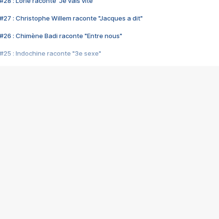
28 : Lorie raconte "Je vais vite"
#27 : Christophe Willem raconte "Jacques a dit"
#26 : Chimène Badi raconte "Entre nous"
#25 : Indochine raconte "3e sexe"
#24 : Zaho raconte "C'est chelou"
#23 : Patrick Bruel raconte "Au café des délices"
#22 : Kyo raconte "Le chemin"
#21 : Nolwenn Leroy raconte "Cassé"
#20 : Patrick Hernandez raconte "Born to be alive"
#19 : Lorie raconte "Près de moi"
#18 : Michael Jones raconte "A nos actes manqués" (avec Jean-Jacque
#17 : Khaled raconte "Aïcha"
#16 : Corneille raconte "Parce qu'on vient de loin"