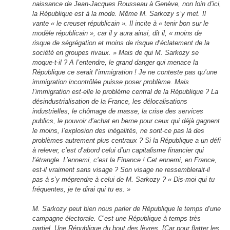
naissance de Jean-Jacques Rousseau à Genève, non loin d’ici,
la République est à la mode. Même M. Sarkozy s’y met. Il
vante « le creuset républicain ». Il incite à « tenir bon sur le
modèle républicain », car il y aura ainsi, dit il, « moins de
risque de ségrégation et moins de risque d’éclatement de la
société en groupes rivaux. » Mais de qui M. Sarkozy se
moque-t-il ? A l’entendre, le grand danger qui menace la
République ce serait l’immigration ! Je ne conteste pas qu’une
immigration incontrôlée puisse poser problème. Mais
l’immigration est-elle le problème central de la République ? La
désindustrialisation de la France, les délocalisations
industrielles, le chômage de masse, la crise des services
publics, le pouvoir d’achat en berne pour ceux qui déjà gagnent
le moins, l’explosion des inégalités, ne sont-ce pas là des
problèmes autrement plus centraux ? Si la République a un défi
à relever, c’est d’abord celui d’un capitalisme financier qui
l’étrangle. L’ennemi, c’est la Finance ! Cet ennemi, en France,
est-il vraiment sans visage ? Son visage ne ressemblerait-il
pas à s’y méprendre à celui de M. Sarkozy ? « Dis-moi qui tu
fréquentes, je te dirai qui tu es. »
M. Sarkozy peut bien nous parler de République le temps d’une
campagne électorale. C’est une République à temps très
partiel. Une République du bout des lèvres. [Car pour flatter les