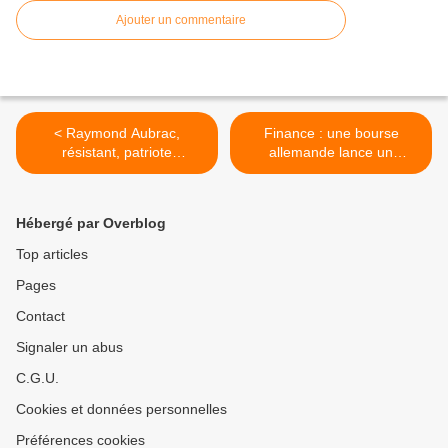
Ajouter un commentaire
< Raymond Aubrac,
Finance : une bourse
résistant, patriote
allemande lance un
républicain, est décédé à
nouveau produit spéculatif
97 ans
>
Hébergé par Overblog
Top articles
Pages
Contact
Signaler un abus
C.G.U.
Cookies et données personnelles
Préférences cookies