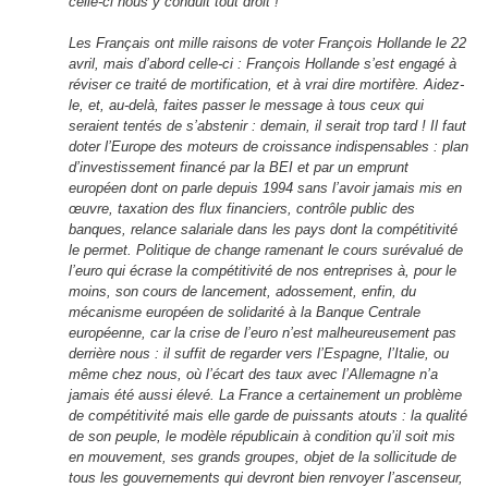
celle-ci nous y conduit tout droit !
Les Français ont mille raisons de voter François Hollande le 22
avril, mais d’abord celle-ci : François Hollande s’est engagé à
réviser ce traité de mortification, et à vrai dire mortifère. Aidez-
le, et, au-delà, faites passer le message à tous ceux qui
seraient tentés de s’abstenir : demain, il serait trop tard ! Il faut
doter l’Europe des moteurs de croissance indispensables : plan
d’investissement financé par la BEI et par un emprunt
européen dont on parle depuis 1994 sans l’avoir jamais mis en
œuvre, taxation des flux financiers, contrôle public des
banques, relance salariale dans les pays dont la compétitivité
le permet. Politique de change ramenant le cours surévalué de
l’euro qui écrase la compétitivité de nos entreprises à, pour le
moins, son cours de lancement, adossement, enfin, du
mécanisme européen de solidarité à la Banque Centrale
européenne, car la crise de l’euro n’est malheureusement pas
derrière nous : il suffit de regarder vers l’Espagne, l’Italie, ou
même chez nous, où l’écart des taux avec l’Allemagne n’a
jamais été aussi élevé. La France a certainement un problème
de compétitivité mais elle garde de puissants atouts : la qualité
de son peuple, le modèle républicain à condition qu’il soit mis
en mouvement, ses grands groupes, objet de la sollicitude de
tous les gouvernements qui devront bien renvoyer l’ascenseur,