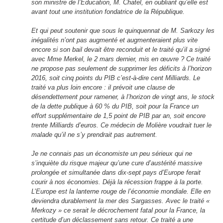
son ministre de l’Education, M. Chatel, en oubliant qu’elle est
avant tout une institution fondatrice de la République.
Et qui peut soutenir que sous le quinquennat de M. Sarkozy les
inégalités n’ont pas augmenté et augmenteraient plus vite
encore si son bail devait être reconduit et le traité qu’il a signé
avec Mme Merkel, le 2 mars dernier, mis en œuvre ? Ce traité
ne propose pas seulement de supprimer les déficits à l’horizon
2016, soit cinq points du PIB c’est-à-dire cent Milliards. Le
traité va plus loin encore : il prévoit une clause de
désendettement pour ramener, à l’horizon de vingt ans, le stock
de la dette publique à 60 % du PIB, soit pour la France un
effort supplémentaire de 1,5 point de PIB par an, soit encore
trente Milliards d’euros. Ce médecin de Molière voudrait tuer le
malade qu’il ne s’y prendrait pas autrement.
Je ne connais pas un économiste un peu sérieux qui ne
s’inquiète du risque majeur qu’une cure d’austérité massive
prolongée et simultanée dans dix-sept pays d’Europe ferait
courir à nos économies. Déjà la récession frappe à la porte.
L’Europe est la lanterne rouge de l’économie mondiale. Elle en
deviendra durablement la mer des Sargasses. Avec le traité «
Merkozy » ce serait le décrochement fatal pour la France, la
certitude d’un déclassement sans retour. Ce traité a une