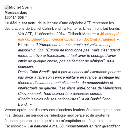
Le déclic est venu
de la lecture d’une dépêche AFP reprenant les
déclarations de Daniel Cohn-Bendit à Nanterre. Elles m’ont fait bondir.
Voir AFP, 11 décembre 2014 : Thibault Malterre «
46 ans après
mai 68, Daniel Cohn-Bendit obtient son doctorat à Nanterre
».
Extrait : «
"L'Europe est la seule utopie qui vaille le coup
aujourd'hui. Oui, l'Europe ne fonctionne pas, mais c'est quand
même un rêve extraordinaire. Il faut avoir le courage d'avoir
envie de quelque chose, pas seulement de dénigrer", a-t-il
poursuivi.
Daniel Cohn-Bendit, qui a pris la nationalité allemande pour ne
pas avoir à faire son service militaire en France, a critiqué les
récentes déclarations anti-allemandes de responsables et
intellectuels de gauche. "Les élans anti-Boches de Mélenchon,
Chevènement, Todd doivent être dénoncés comme
d'inadmissibles bêtises nationalistes", a dit Daniel Cohn-
Bendit ».
Venant après tant d’autres cas d’anciens leaders étudiants qui se sont
mis, depuis, au service de l’idéologie néolibérale et du système
économique capitaliste, je n’ai pu m’empêcher de réagir ainsi sur
Facebook : «
J'ai participé à mai 68, modestement en tant qu'étudiant,