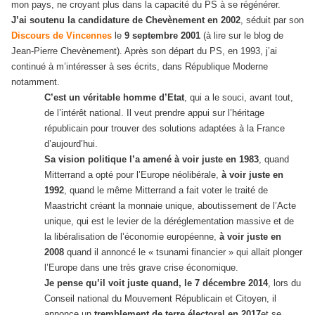
mon pays, ne croyant plus dans la capacité du PS à se régénérer.
J’ai soutenu la candidature de Chevènement en 2002
, séduit par son
Discours de Vincennes
le
9 septembre 2001
(à lire sur le blog de
Jean-Pierre Chevènement). Après son départ du PS, en 1993, j’ai
continué à m’intéresser à ses écrits, dans République Moderne
notamment.
C’est un véritable homme d’Etat
, qui a le souci, avant tout,
de l’intérêt national. Il veut prendre appui sur l’héritage
républicain pour trouver des solutions adaptées à la France
d’aujourd’hui.
Sa vision politique l’a amené à voir juste
en 1983
, quand
Mitterrand a opté pour l’Europe néolibérale,
à voir juste
en
1992
, quand le même Mitterrand a fait voter le traité de
Maastricht créant la monnaie unique, aboutissement de l’Acte
unique, qui est le levier de la déréglementation massive et de
la libéralisation de l’économie européenne,
à voir juste en
2008
quand il annoncé le « tsunami financier » qui allait plonger
l’Europe dans une très grave crise économique.
Je pense qu’il voit juste quand, le 7 décembre 2014
, lors du
Conseil national du Mouvement Républicain et Citoyen, il
annonce un
tremblement de terre électoral en 2017
et se