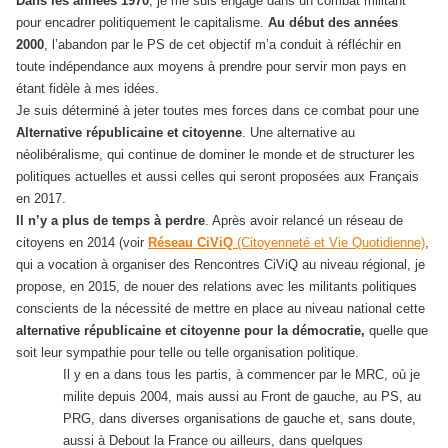
Dans les années 1970
, je me suis engagé dans un combat militant
pour encadrer politiquement le capitalisme.
Au début des années
2000
, l’abandon par le PS de cet objectif m’a conduit à réfléchir en
toute indépendance aux moyens à prendre pour servir mon pays en
étant fidèle à mes idées.
Je suis déterminé à jeter toutes mes forces dans ce combat pour une
Alternative républicaine et citoyenne
. Une alternative au
néolibéralisme, qui continue de dominer le monde et de structurer les
politiques actuelles et aussi celles qui seront proposées aux Français
en 2017.
Il n’y a plus de temps à perdre
. Après avoir relancé un réseau de
citoyens en 2014 (voir
Réseau CiViQ
(Citoyenneté et Vie Quotidienne)
,
qui a vocation à organiser des Rencontres CiViQ au niveau régional, je
propose, en 2015, de nouer des relations avec les militants politiques
conscients de la nécessité de mettre en place au niveau national cette
alternative républicaine et citoyenne pour la démocratie,
quelle que
soit leur sympathie pour telle ou telle organisation politique.
Il y en a dans tous les partis, à commencer par le MRC, où je
milite depuis 2004, mais aussi au Front de gauche, au PS, au
PRG, dans diverses organisations de gauche et, sans doute,
aussi à Debout la France ou ailleurs, dans quelques