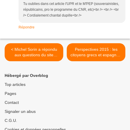
Tu oublies dans cet article l'UPR et le M'PEP (souverainistes,
républicains, pro le programme du CNR, etc)<br /> <br /> <br
/> Cordialement chantal dupille<br />
Répondre
< Michel Sorin a répondu
Perspectives 2015 : les
aux questions du site
citoyens grecs et espagnols
mayennais leglob-journal
sur la bonne voie >
Hébergé par Overblog
Top articles
Pages
Contact
Signaler un abus
C.G.U.
Cookies et données personnelles