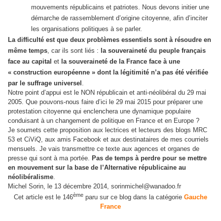
mouvements républicains et patriotes. Nous devons initier une
démarche de rassemblement d’origine citoyenne, afin d’inciter
les organisations politiques à se parler.
La difficulté est que deux problèmes essentiels sont à résoudre en
même temps
, car ils sont liés :
la souveraineté du peuple français
face au capital
et
la souveraineté de la France face à une
« construction européenne » dont la légitimité n’a pas été vérifiée
par le suffrage universel
.
Notre point d’appui est le NON républicain et anti-néolibéral du 29 mai
2005. Que pouvons-nous faire d’ici le 29 mai 2015 pour préparer une
protestation citoyenne qui enclenchera une dynamique populaire
conduisant à un changement de politique en France et en Europe ?
Je soumets cette proposition aux lectrices et lecteurs des blogs MRC
53 et CiViQ, aux amis Facebook et aux destinataires de mes courriels
mensuels. Je vais transmettre ce texte aux agences et organes de
presse qui sont à ma portée.
Pas de temps à perdre pour se mettre
en mouvement sur la base de l’Alternative républicaine au
néolibéralisme
.
Michel Sorin, le 13 décembre 2014,
sorinmichel@wanadoo.fr
ème
Cet article est le 146
paru sur ce blog dans la catégorie
Gauche
France