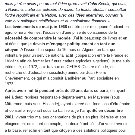
mais je n'en avais pas du tout l'idée qu'en avait Cohn-Bendit, qui osait,
à Nanterre, traiter les policiers de nazis. Le leader étudiant combattait
l'ordre républicain et la Nation, avec des idées libertaires, ouvrant la
voie aux politiques néolibérales et au capitalisme financier
»
.
Les évènements de mai-juin 1968
ont été pour moi, jeune étudiant en
agronomie à Rennes, l’occasion d’une prise de conscience de la
nécessité de
comprendre le monde
. J’ai lu beaucoup de livres et en
ai déduit que
je devais m’engager politiquement en tant que
citoyen
. A l’issue d’un séjour de 16 mois en Algérie, en tant que
volontaire pour un service national actif (coopération entre la France et
l’Algérie afin de former les futurs cadres agricoles algériens), je me suis
intéressé, en 1972, aux travaux du CERES (Centre d’étude, de
recherche et d’éducation socialiste) animé par Jean-Pierre
Chevènement, ce qui m’a conduit à adhérer au Parti socialiste en
1973.
Après avoir milité pendant près de 30 ans dans ce parti
, en ayant
été à deux reprises responsable départemental en Mayenne (sous
Mitterrand, puis sous Hollande), ayant exercé des fonctions d’élu (maire
et conseiller régional) sous sa bannière,
je l’ai quitté en décembre
2001
, vivant très mal ses orientations de plus en plus libérales et son
éloignement croissant du peuple, les deux étant liés. J’ai voulu revenir
à la base, réfléchir en tant que citoyen à des solutions politiques pour