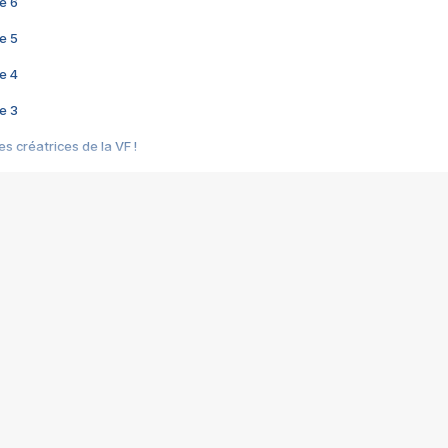
e 6
e 5
e 4
e 3
s créatrices de la VF !
e 2
e 1
e Mektoub My Love arrive enfin ! Rencontre avec Shaïn Boumedine et Sal
i : après Toni en famille
elle réalise le bouleversant Dites lui que je l'aime
ais ! Rencontre autour de Vie privée de Rebecca Zlotowski
 de Marguerite, Grave... Rencontre avec Ella Rumpf
 Les Rêveurs, un film intime sur la santé mentale