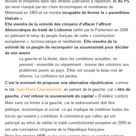
divisée et empêtrée dans des affaires judiciaires à répétition,
ni du PS
,
qui reste marqué par les choix économiques et monétaires de
Mitterrand en 1983 et se montre
incapable de fermer la « parenthèse
libérale »
.
Elle viendra de la volonté des citoyens d’effacer l’affront
démocratique du traité de Lisbonne
ratifié par le Parlement en 2008
en piétinant le refus du peuple français de cette « construction
européenne », technocratique et néolibérale.
Elle viendra de la
volonté de ce peuple de reconquérir sa souveraineté pour décider
de son avenir
.
La gauche et la droite, dans les conditions actuelles, ne
peuvent - ensemble ou séparément - trouver des solutions aux
problèmes posés au pays. Elles ont usurpé le beau mot de
réforme. La confiance est perdue.
C’est le moment de proposer une alternative républicaine
, comme
le fait
Jean-Pierre Chevènement
, en partant de la gauche, car «
être de
gauche, c’est refuser la souveraineté du capital
» (Frédéric Lordon).
Mais sans se limiter à la gauche, car le redressement doit être
politique, économique et social, ce qui implique de mobiliser toutes les
forces qui veulent y contribuer. A commencer par celles qui ont
participé au refus de ratifier le traité constitutionnel européen en 2005 et
ont une conception citoyenne de la République française.