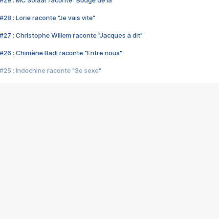
#29 : MC Solaar raconte "Bouge de là"
28 : Lorie raconte "Je vais vite"
#27 : Christophe Willem raconte "Jacques a dit"
#26 : Chimène Badi raconte "Entre nous"
#25 : Indochine raconte "3e sexe"
#24 : Zaho raconte "C'est chelou"
#23 : Patrick Bruel raconte "Au café des délices"
#22 : Kyo raconte "Le chemin"
#21 : Nolwenn Leroy raconte "Cassé"
#20 : Patrick Hernandez raconte "Born to be alive"
#19 : Lorie raconte "Près de moi"
#18 : Michael Jones raconte "A nos actes manqués" (avec Jean-Jacque
#17 : Khaled raconte "Aïcha"