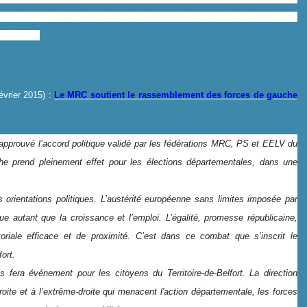
tion, précise Philippe Blet. Il est important de conserver une majorité de
ational. »
février 2015) :
Le MRC soutient le rassemblement des forces de gauche
a approuvé l’accord politique validé par les fédérations MRC, PS et EELV du
che prend pleinement effet pour les élections départementales, dans une
s orientations politiques. L’austérité européenne sans limites imposée par
ue autant que la croissance et l’emploi. L’égalité, promesse républicaine,
itoriale efficace et de proximité. C’est dans ce combat que s’inscrit le
ort.
fera événement pour les citoyens du Territoire-de-Belfort. La direction
roite et à l’extrême-droite qui menacent l'action départementale, les forces