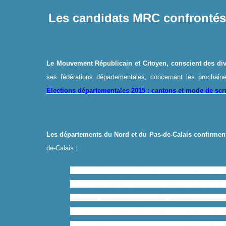
Les candidats MRC confrontés 
Le Mouvement Républicain et Citoyen, conscient des
di
ses fédérations départementales, concernant les prochaine
Elections départementales 2015 : cantons et mode de scr
Les départements du
Nord et du Pas-de-Calais
confirment
de-Calais :
Le PS, le PRG et le MRC ont conclu, lundi, un acc
accord sera appliqué quasiment partout dans le Pas-
a préféré faire équipe avec le PCF. Philippe Blet, le
PS local n’a toujours rien compris à ce qu’il s’est
Natacha Bouchart par opposition à la traditionnelle a