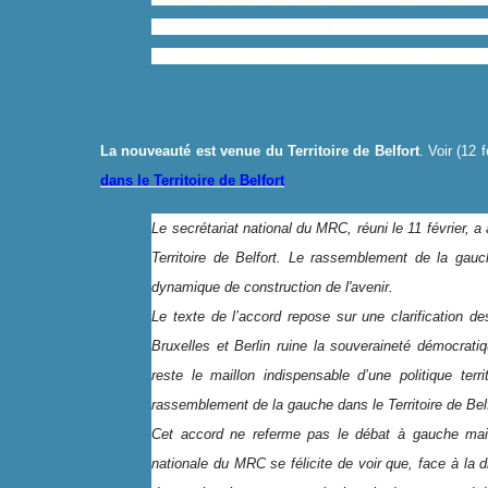
me tiens à la décision prise au niveau de la fédéra
gauche au Département, et de faire barrage au Front n
La nouveauté est venue du
Territoire de Belfort
. Voir (12 
dans le Territoire de Belfort
Le secrétariat national du MRC, réuni le 11 février, 
Territoire de Belfort. Le rassemblement de la gau
dynamique de construction de l'avenir.
Le texte de l’accord repose sur une clarification de
Bruxelles et Berlin ruine la souveraineté démocratiq
reste le maillon indispensable d’une politique terr
rassemblement de la gauche dans le Territoire de Belf
Cet accord ne referme pas le débat à gauche mais 
nationale du MRC se félicite de voir que, face à la d