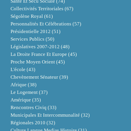
Santé Et Sécu Sociale
(74)
Collectivités Territoriales
(67)
Ségolène Royal
(61)
Personnalités Et Célébrations
(57)
Présidentielle 2012
(51)
Services Publics
(50)
Législatives 2007-2012
(48)
La Droite France Et Europe
(45)
Proche Moyen Orient
(45)
L'école
(43)
Chevènement Sénateur
(39)
Afrique
(38)
Le Logement
(37)
Amérique
(35)
Rencontres Civiq
(33)
Municipales Et Intercommunalité
(32)
Régionales 2010
(32)
Culture Langue Medias Histoire
(31)