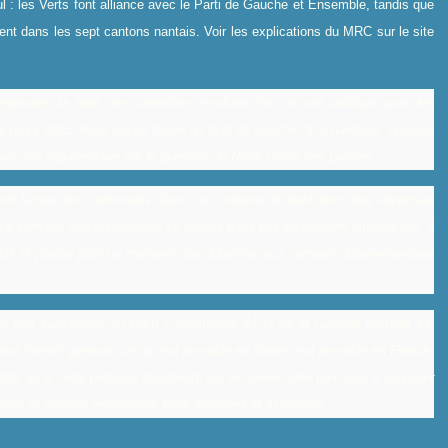
l : les Verts font alliance avec le Parti de Gauche et Ensemble, tandis que
ent dans les sept cantons nantais. Voir les explications du MRC sur le site
ionale, la liste des candidats résultant d'un accord politique pour les
 29 mars 2015. Nous avons formé un front de gauche "à la nantaise" puisque
aliser son argumentaire sur le question de Notre Dame des Landes.
soit l'enjeu des cantonales. Dans un contexte de réductions des dépenses
nt conseils départementaux se réduira dans des proportions importantes, il
uit et plaider pour un maintien des dotations aux conseils départementaux
c nos camarades du Parti Communiste 44 et de la Gauche Unitaire 44,
r l'intérêt général. Ce qui est possible en Grèce, est possible en France,
re fin à cette politique d'austérité qui ne mène nulle part sauf à aggraver
iales et fiscales retroussent leurs manches et s'unissent.