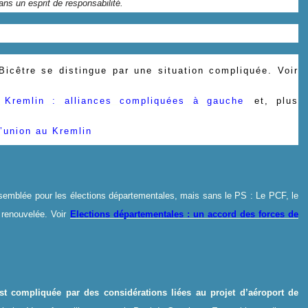
ans un esprit de responsabilité.
Bicêtre se distingue par une situation compliquée
. Voir
 Kremlin : alliances compliquées à gauche
et, plus
’union au Kremlin
.
ssemblée pour les élections départementales, mais sans le PS
: Le PCF, le
renouvelée. Voir
Elections départementales : un accord des forces de
est compliquée par des considérations liées au projet d’aéroport de