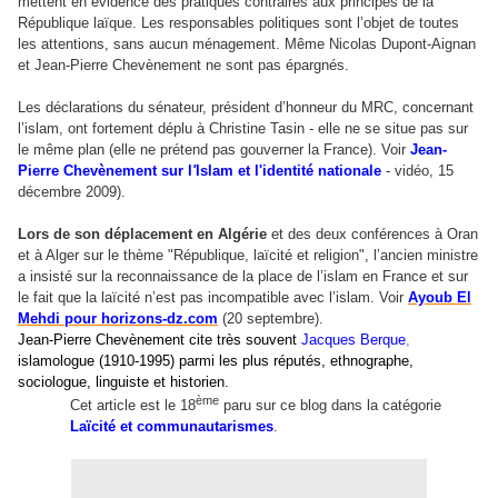
mettent en évidence des pratiques contraires aux principes de la
République laïque. Les responsables politiques sont l’objet de toutes
les attentions, sans aucun ménagement. Même Nicolas Dupont-Aignan
et
Jean-Pierre Chevènement
ne sont pas épargnés.
Les déclarations du sénateur, président d’honneur du MRC, concernant
l’islam, ont fortement déplu à Christine Tasin - elle ne se situe pas sur
le même plan (elle ne prétend pas gouverner la France). Voir
Jean-
Pierre
Chevènement
sur l
'
Islam
et l'identité nationale
- vidéo, 15
décembre 2009).
Lors de son déplacement en Algérie
et des deux conférences à Oran
et à Alger sur le thème "République, laïcité et religion", l’ancien ministre
a insisté sur la reconnaissance de la place de l’islam en France et sur
le fait que la laïcité n’est pas incompatible avec l’islam. Voir
Ayoub El
Mehdi pour horizons-dz.com
(20 septembre).
Jean-Pierre Chevènement
cite très souvent
Jacques Berque
,
islamologue (1910-1995) parmi les plus réputés, ethnographe,
sociologue, linguiste et historien.
ème
Cet article est le 18
paru sur ce blog dans la catégorie
Laïcité et communautarismes
.