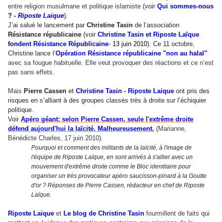
entre religion musulmane et politique islamiste
(voir
Qui sommes-nous
? -
Riposte Laique
).
J’ai salué le lancement par
Christine Tasin
de l’association
Résistance républicaine
(voir
Christine Tasin et Riposte Laïque
fondent Résistance Républicaine
-
13 juin 2010
). Ce 11 octobre,
Christine lance l’
Opération Résistance républicaine "non au halal
"
avec sa fougue habituelle. Elle veut provoquer des réactions et ce n’est
pas sans effets.
Mais
Pierre Cassen
et
Christine Tasin
- Riposte Laique
ont pris des
risques en s’alliant à des groupes classés très à droite sur l’échiquier
politique.
Voir
Apéro géant: selon Pierre Cassen, seule l'extrême droite
défend aujourd'hui la laïcité. Malheureusement.
(Marianne,
Bénédicte Charles, 17 juin 2010).
Pourquoi et comment des militants de la laïcité, à l
'
image de
l
'
équipe de Riposte Laïque, en sont arrivés à s
'
allier avec un
mouvement d
'
extrême droite comme le Bloc identitaire pour
organiser un très provocateur apéro saucisson-pinard à la Goutte
d
'
or ? Réponses de Pierre Cassen, rédacteur en chef de Riposte
Laïque.
Riposte Laique
et
Le blog de
Christine Tasin
fourmillent de faits qui