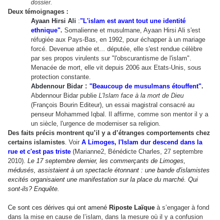
dossier.
Deux témoignages :
Ayaan Hirsi Ali
:
"L'islam est avant tout une identité
ethnique"
.
Somalienne et musulmane, Ayaan Hirsi Ali s'est
réfugiée aux Pays-Bas, en 1992, pour échapper à un mariage
forcé. Devenue athée et... députée, elle s'est rendue célèbre
par ses propos virulents sur "l'obscurantisme de l'islam".
Menacée de mort, elle vit depuis 2006 aux Etats-Unis, sous
protection constante.
:
.
Abdennour Bidar
"Beaucoup de musulmans étouffent"
Abdennour Bidar publie
L
'
Islam face à la mort de Dieu
(François Bourin Editeur), un essai magistral consacré au
penseur Mohammed Iqbal. Il affirme, comme son mentor il y a
un siècle, l
'
urgence de moderniser sa religion.
Des faits précis montrent qu’il y a d’étranges comportements chez
certains islamistes
. Voir
A Limoges, l'Islam dur descend dans la
rue et c'est pas triste
(Marianne2, Bénédicte Charles, 27 septembre
2010).
Le 17 septembre dernier, les commerçants de Limoges,
médusés, assistaient à un spectacle étonnant : une bande d
'
islamistes
excités organisaient une manifestation sur la place du marché. Qui
sont-ils? Enquête.
Ce sont ces dérives qui ont amené
Riposte Laïque
à s’engager à fond
dans la mise en cause de l’islam, dans la mesure où il y a confusion