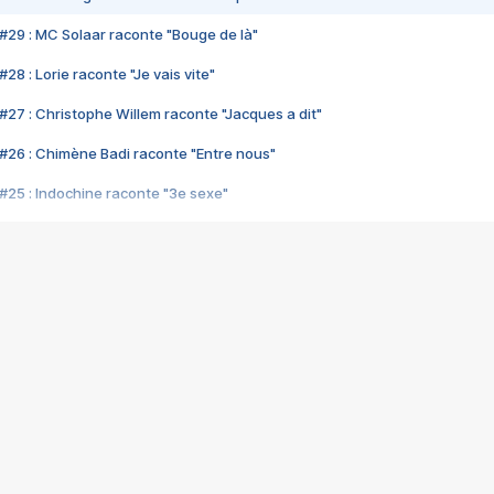
#29 : MC Solaar raconte "Bouge de là"
28 : Lorie raconte "Je vais vite"
#27 : Christophe Willem raconte "Jacques a dit"
#26 : Chimène Badi raconte "Entre nous"
#25 : Indochine raconte "3e sexe"
#24 : Zaho raconte "C'est chelou"
#23 : Patrick Bruel raconte "Au café des délices"
#22 : Kyo raconte "Le chemin"
#21 : Nolwenn Leroy raconte "Cassé"
#20 : Patrick Hernandez raconte "Born to be alive"
#19 : Lorie raconte "Près de moi"
#18 : Michael Jones raconte "A nos actes manqués" (avec Jean-Jacque