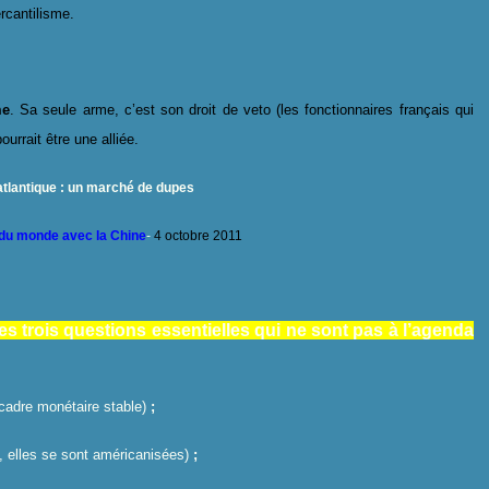
rcantilisme.
me
. Sa seule arme, c’est son droit de veto (les fonctionnaires français qui
urrait être une alliée.
atlantique : un marché de dupes
e du monde avec la Chine
-
4 octobre 2011
es trois questions essentielles qui ne sont pas à l’agenda
adre monétaire stable)
;
, elles se sont américanisées)
;