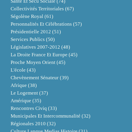
Santé Et Sécu Sociale
(74)
Collectivités Territoriales
(67)
Ségolène Royal
(61)
Personnalités Et Célébrations
(57)
Présidentielle 2012
(51)
Services Publics
(50)
Législatives 2007-2012
(48)
La Droite France Et Europe
(45)
Proche Moyen Orient
(45)
L'école
(43)
Chevènement Sénateur
(39)
Afrique
(38)
Le Logement
(37)
Amérique
(35)
Rencontres Civiq
(33)
Municipales Et Intercommunalité
(32)
Régionales 2010
(32)
Culture Langue Medias Histoire
(31)