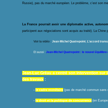
Russie), pas du marché européen. Le problème, c’est son me
La France
pourrait avoir une diplomatie active, autono
participent aux négociations sont acquis au traité). La Chine po
Voir la vidéo :
Jean
-
Michel Quatrepoint
,
L'accord trans
Et aussi :
Jean-Michel Quatrepoint : le nouvel équilibr
Jean-Luc Gréau a centré son intervention sur l
des travaux
:
-
le cadre monétaire
(pas de marché commun sans c
-
le droit et la politique de concurrence
(en Europe