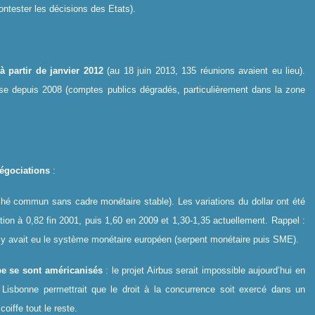
ontester les décisions des Etats).
partir de janvier 2012
(au 18 juin 2013, 135 réunions avaient eu lieu).
crise depuis 2008 (comptes publics dégradés, particulièrement dans la zone
négociations
:
rché commun sans cadre monétaire stable). Les variations du dollar ont été
ation à 0,82 fin 2001, puis 1,60 en 2009 et 1,30-1,35 actuellement. Rappel :
l y avait eu le système monétaire européen (serpent monétaire puis SME).
pe se sont américanisés
: le projet Airbus serait impossible aujourd’hui en
e Lisbonne permettrait que le droit à la concurrence soit exercé dans un
oiffe tout le reste.