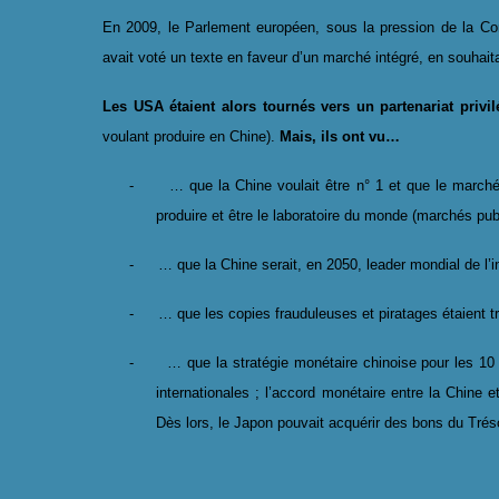
En 2009, le Parlement européen, sous la pression de la Co
avait voté un texte en faveur d’un marché intégré, en souhai
Les USA étaient alors tournés vers un partenariat privi
voulant produire en Chine).
Mais, ils ont vu…
-
… que la Chine voulait être n° 1 et que le marché 
produire et être le laboratoire du monde (marchés pub
-
… que la Chine serait, en 2050, leader mondial de l’i
-
… que les copies frauduleuses et piratages étaient 
-
… que la stratégie monétaire chinoise pour les 10
internationales ; l’accord monétaire entre la Chine 
Dès lors, le Japon pouvait acquérir des bons du Tréso