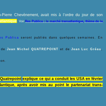
n-Pierre Chevènement, avait mis à l’ordre du jour de son
atlantique
. Voir
Res Publica : le marché transatlantique, thème de la
es Publica
seront publiés dans quelques semaines. En
 de
Jean
-
Michel QUATREPOINT
et de
Jean
-
Luc Gréau
,
ion.
 Quatrepoint
explique ce qui a conduit les USA en février
tlantique, après avoir mis au point le partenariat trans-