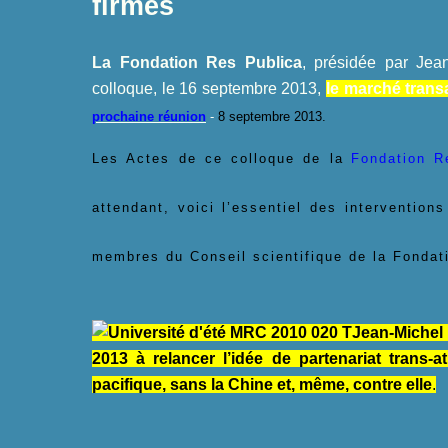
firmes
La Fondation Res Publica
, présidée par Jea
colloque, le 16 septembre 2013,
le marché trans
prochaine réunion
-
8 septembre 2013.
Les Actes de ce colloque de la
Fondation R
attendant, voici l’essentiel des interventions
membres du Conseil scientifique de la Fondat
Jean-Michel
2013 à relancer l’idée de partenariat trans-a
pacifique, sans la Chine et, même, contre elle
.