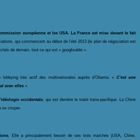
 Commission européenne et les USA. La France est mise devant le fait
ociations, qui commencent au début de l’été 2013 (le plan de négociation est
chés de demain, tout ce qui est « googlisable ».
le lobbying très actif des multinationales auprès d’Obama. «
C’est une
l avec elles
».
’idéologie occidentale
, qui est derrière le traité trans-pacifique. La Chine
à se crisper.
tions
. Elle a principalement besoin de ses trois marchés (USA, Chine,