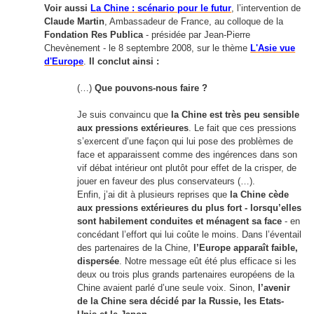
Voir aussi
La Chine : scénario pour le futur
, l’intervention de
Claude
Martin
, Ambassadeur de France, au colloque de la
Fondation Res Publica
- présidée par
Jean-Pierre
Chevènement
- le 8 septembre 2008, sur le thème
L'Asie vue
d'Europe
.
Il conclut ainsi :
(…)
Que pouvons-nous faire ?
Je suis convaincu que
la Chine est très peu sensible
aux pressions extérieures
. Le fait que ces pressions
s’exercent d’une façon qui lui pose des problèmes de
face et apparaissent comme des ingérences dans son
vif débat intérieur ont plutôt pour effet de la crisper, de
jouer en faveur des plus conservateurs (…).
Enfin, j’ai dit à plusieurs reprises que
la Chine cède
aux pressions extérieures du plus fort - lorsqu’elles
sont habilement conduites et ménagent sa face
- en
concédant l’effort qui lui coûte le moins. Dans l’éventail
des partenaires de la Chine,
l’Europe apparaît faible,
dispersée
. Notre message eût été plus efficace si les
deux ou trois plus grands partenaires européens de la
Chine avaient parlé d’une seule voix. Sinon,
l’avenir
de la Chine sera décidé par la Russie, les Etats-