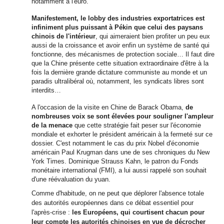
notamment à l
'
euro.
Manifestement, le lobby des industries exportatrices est
infiniment plus puissant à Pékin que celui des paysans
chinois de l
'
intérieur
, qui aimeraient bien profiter un peu eux
aussi de la croissance et avoir enfin un système de santé qui
fonctionne, des mécanismes de protection sociale… Il faut dire
que la Chine présente cette situation extraordinaire d
'
être à la
fois la dernière grande dictature communiste au monde et un
paradis ultralibéral où, notamment, les syndicats libres sont
interdits…
A l
'
occasion de la visite en Chine de Barack Obama,
de
nombreuses voix se sont élevées pour souligner l
'
ampleur
de la menace
que cette stratégie fait peser sur l
'
économie
mondiale et exhorter le président américain à la fermeté sur ce
dossier. C
'
est notamment le cas du prix Nobel d
'
économie
américain Paul Krugman dans une de ses chroniques du New
York Times. Dominique Strauss Kahn, le patron du Fonds
monétaire international (FMI), a lui aussi rappelé son souhait
d
'
une réévaluation du yuan.
Comme d
'
habitude, on ne peut que déplorer l
'
absence totale
des autorités européennes dans ce débat essentiel pour
l
'
après-crise :
les Européens, qui courtisent chacun pour
leur compte les autorités chinoises en vue de décrocher