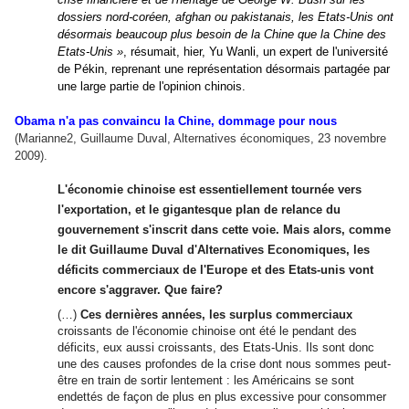
dossiers nord-coréen, afghan ou pakistanais, les Etats-Unis ont
désormais beaucoup plus besoin de la Chine que la Chine des
Etats-Unis »
, résumait, hier, Yu Wanli, un expert de l
'
université
de Pékin, reprenant une représentation désormais partagée par
une large partie de l
'
opinion chinois.
Obama n'a pas convaincu la Chine, dommage pour nous
(Marianne2, Guillaume Duval, Alternatives économiques, 23 novembre
2009).
L
'
économie chinoise est essentiellement tournée vers
l
'
exportation, et le gigantesque plan de relance du
gouvernement s
'
inscrit dans cette voie. Mais alors, comme
le dit Guillaume Duval d
'
Alternatives Economiques, les
déficits commerciaux de l
'
Europe et des Etats-unis vont
encore s
'
aggraver. Que faire?
(…)
Ces dernières années, les surplus commerciaux
croissants de l
'
économie chinoise ont été le pendant des
déficits, eux aussi croissants, des Etats-Unis. Ils sont donc
une des causes profondes de la crise dont nous sommes peut-
être en train de sortir lentement : les Américains se sont
endettés de façon de plus en plus excessive pour consommer