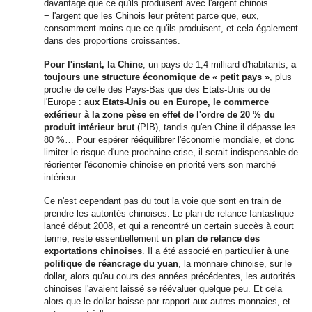
davantage que ce qu
'
ils produisent avec l
'
argent chinois
− l
'
argent que les Chinois leur prêtent parce que, eux,
consomment moins que ce qu
'
ils produisent, et cela également
dans des proportions croissantes.
Pour l
'
instant, la Chine
, un pays de 1,4 milliard d
'
habitants,
a
toujours une structure économique de « petit pays »
, plus
proche de celle des Pays-Bas que des Etats-Unis ou de
l
'
Europe :
aux Etats-Unis ou en Europe, le commerce
extérieur à la zone pèse en effet de l
'
ordre de 20 % du
produit intérieur brut
(PIB), tandis qu
'
en Chine il dépasse les
80 %… Pour espérer rééquilibrer l
'
économie mondiale, et donc
limiter le risque d
'
une prochaine crise, il serait indispensable de
réorienter l
'
économie chinoise en priorité vers son marché
intérieur.
Ce n
'
est cependant pas du tout la voie que sont en train de
prendre les autorités chinoises. Le plan de relance fantastique
lancé début 2008, et qui a rencontré un certain succès à court
terme, reste essentiellement
un plan de relance des
exportations chinoises
. Il a été associé en particulier à une
politique de réancrage du yuan
, la monnaie chinoise, sur le
dollar, alors qu
'
au cours des années précédentes, les autorités
chinoises l
'
avaient laissé se réévaluer quelque peu. Et cela
alors que le dollar baisse par rapport aux autres monnaies, et