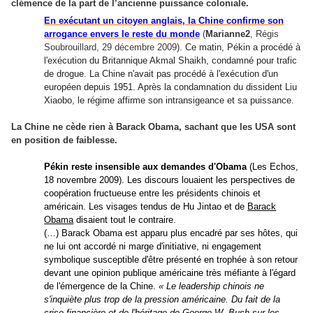
clémence de la part de l’ancienne puissance coloniale.
En exécutant un citoyen anglais, la Chine confirme son
arrogance envers le reste du monde
(
Marianne2
, Régis
Soubrouillard, 29 décembre 2009).
Ce matin, Pékin a procédé à
l
'
exécution du Britannique Akmal Shaikh, condamné pour trafic
de drogue. La Chine n
'
avait pas procédé à l
'
exécution d
'
un
européen depuis 1951. Après la condamnation du dissident Liu
Xiaobo, le régime affirme son intransigeance et sa puissance.
La Chine ne cède rien à Barack Obama, sachant que les USA sont
en position de faiblesse.
Pékin reste insensible aux demandes d'Obama
(Les Echos,
18 novembre 2009).
Les discours louaient les perspectives de
coopération fructueuse entre les présidents chinois et
américain. Les visages tendus de Hu Jintao et de
Barack
Obama
disaient tout le contraire.
(…) Barack Obama est apparu plus encadré par ses hôtes, qui
ne lui ont accordé ni marge d
'
initiative, ni engagement
symbolique susceptible d
'
être présenté en trophée à son retour
devant une opinion publique américaine très méfiante à l
'
égard
de l
'
émergence de la Chine.
« Le leadership chinois ne
s
'
inquiète plus trop de la pression américaine. Du fait de la
crise financière et de l
'
héritage de George W. Bush sur les