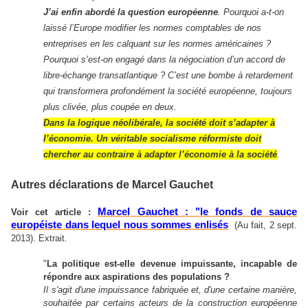
J’ai enfin abordé la question européenne
. Pourquoi a-t-on
laissé l’Europe modifier les normes comptables de nos
entreprises en les calquant sur les normes américaines ?
Pourquoi s’est-on engagé dans la négociation d’un accord de
libre-échange transatlantique ? C’est une bombe à retardement
qui transformera profondément la société européenne, toujours
plus clivée, plus coupée en deux.
Dans la logique néolibérale, la société doit s’adapter à
l’économie. Un véritable socialisme réformiste doit
chercher au contraire à adapter l’économie à la société
.
Autres déclarations de Marcel Gauchet
Marcel Gauchet
: "le fonds de sauce
Voir cet article :
européiste dans lequel nous sommes enlisés
(Au fait, 2 sept.
2013). Extrait.
"
La politique est-elle devenue impuissante, incapable de
répondre aux aspirations des populations ?
Il s'agit d'une impuissance fabriquée et, d'une certaine manière,
souhaitée par certains acteurs de la construction européenne