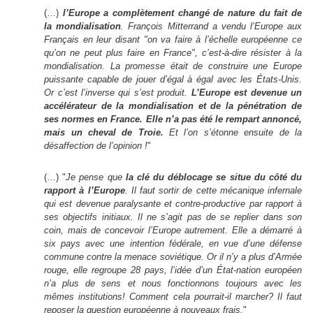
(…)
l’Europe a complètement changé de nature du fait de
la mondialisation
. François Mitterrand
a vendu l’Europe aux
Français en leur disant "on va faire à l’échelle européenne ce
qu’on ne peut plus faire en France", c’est-à-dire résister à la
mondialisation. La promesse était de construire une Europe
puissante capable de jouer d’égal à égal avec les États-Unis.
Or c’est l’inverse qui s’est produit.
L’Europe est devenue un
accélérateur de la mondialisation et de la pénétration de
ses normes en France. Elle n’a pas été le rempart annoncé,
mais un cheval de Troie.
Et l’on s’étonne ensuite de la
désaffection de l’opinion !
"
(…) "
Je pense que
la clé du déblocage se situe du côté du
rapport à l’Europe
. Il faut sortir de cette mécanique infernale
qui est devenue paralysante et contre-productive par rapport à
ses objectifs initiaux. Il ne s’agit pas de se replier dans son
coin, mais de concevoir l’Europe autrement. Elle a démarré à
six pays avec une intention fédérale, en vue d’une défense
commune contre la menace soviétique. Or il n’y a plus d’Armée
rouge, elle regroupe 28 pays, l’idée d’un État-nation européen
n’a plus de sens et nous fonctionnons toujours avec les
mêmes institutions! Comment cela pourrait-il marcher? Il faut
reposer la question européenne à nouveaux frais.
"