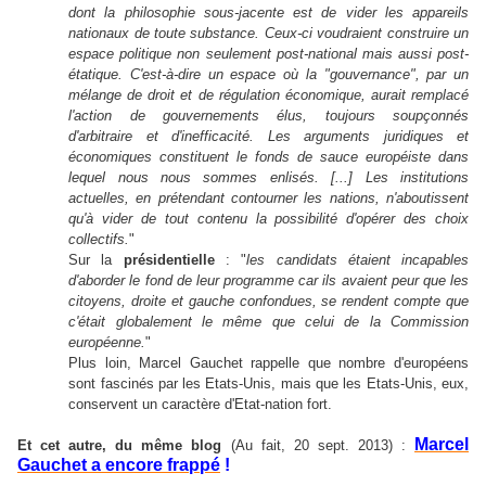
dont la philosophie sous-jacente est de vider les appareils
nationaux de toute substance. Ceux-ci voudraient construire un
espace politique non seulement post-national mais aussi post-
étatique. C'est-à-dire un espace où la "gouvernance", par un
mélange de droit et de régulation économique, aurait remplacé
l'action de gouvernements élus, toujours soupçonnés
d'arbitraire et d'inefficacité. Les arguments juridiques et
économiques constituent le fonds de sauce européiste dans
lequel nous nous sommes enlisés. [...] Les institutions
actuelles, en prétendant contourner les nations, n'aboutissent
qu'à vider de tout contenu la possibilité d'opérer des choix
collectifs.
"
Sur la
présidentielle
: "
les candidats étaient incapables
d'aborder le fond de leur programme car ils avaient peur que les
citoyens, droite et gauche confondues, se rendent compte que
c'était globalement le même que celui de la Commission
européenne.
"
Plus loin, Marcel Gauchet rappelle que nombre d'européens
sont fascinés par les Etats-Unis, mais que les Etats-Unis, eux,
conservent un caractère d'Etat-nation fort.
Marcel
Et cet autre, du même blog
(Au fait, 20 sept. 2013) :
Gauchet a encore frappé
!