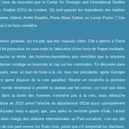
t lieux de rencontre que le Center for Strategic and International Studies
egic Studies (IISS) de Londres. Où sont passés les équivalents des maîtres
arles Ailleret, André Beaufre, Pierre Marie Gallois ou Lucien Poirier ? Ces
l à se faire connaître.
souciance générale, qui n’a pas que des mauvais côtés. Elle a permis à Pierre
de poursuivre en sous-main la fabrication d’une force de frappe nucléaire.
, gauche ou droite, des hommes-baromètres plus sensibles que la moyenne
 dernier sondage en boussole et cap sur les cantonales. En découdre dans
aire, avec un bain de foule à la clé, tous nos présidents, après Georges
e genre (hausse de la cote garantie). Heurter en revanche la première
u monde reviendrait à prendre le taureau par les cornes, ce n’est pas dans
et dans la bonté des hommes n’entraîne pas à la
virtu,
mais débouche
cialiste de 2013 prend l’attache du département d’Etat aussi spontanément
ikiLeaks nous a appris que, peu après la seconde guerre d’Irak, l’actuel
lors chargé des relations internationales au Parti socialiste, s’en est allé
e son parti envers les Etats-Unis, jurant que s’il remportait les élections,