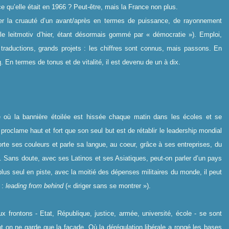
ce qu’elle était en 1966 ? Peut-être, mais la France non plus.
ter la cruauté d’un avant/après en termes de puissance, de rayonnement
 le leitmotiv d’hier, étant désormais gommé par « démocratie »). Emploi,
s traductions, grands projets : les chiffres sont connus, mais passons. En
nq. En termes de tonus et de vitalité, il est devenu de un à dix.
é où la bannière étoilée est hissée chaque matin dans les écoles et se
proclame haut et fort que son seul but est de rétablir le leadership mondial
orte ses couleurs et parle sa langue, au coeur, grâce à ses entreprises, du
. Sans doute, avec ses Latinos et ses Asiatiques, peut-on parler d’un pays
lus seul en piste, avec la moitié des dépenses militaires du monde, il peut
 :
leading from behind
(« diriger sans se montrer »).
x frontons - Etat, République, justice, armée, université, école - se sont
t on ne garde que la façade. Où la dérégulation libérale a rongé les bases