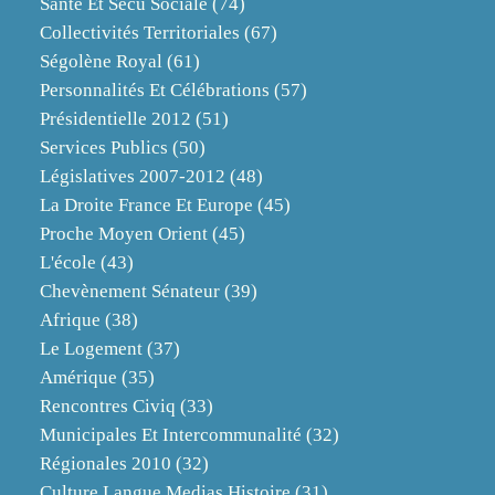
Santé Et Sécu Sociale
(74)
Collectivités Territoriales
(67)
Ségolène Royal
(61)
Personnalités Et Célébrations
(57)
Présidentielle 2012
(51)
Services Publics
(50)
Législatives 2007-2012
(48)
La Droite France Et Europe
(45)
Proche Moyen Orient
(45)
L'école
(43)
Chevènement Sénateur
(39)
Afrique
(38)
Le Logement
(37)
Amérique
(35)
Rencontres Civiq
(33)
Municipales Et Intercommunalité
(32)
Régionales 2010
(32)
Culture Langue Medias Histoire
(31)