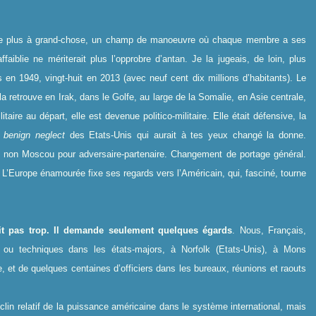
age plus à grand-chose, un champ de manoeuvre où chaque membre a ses
faiblie ne mériterait plus l’opprobre d’antan. Je la jugeais, de loin, plus
en 1949, vingt-huit en 2013 (avec neuf cent dix millions d’habitants). Le
la retrouve en Irak, dans le Golfe, au large de la Somalie, en Asie centrale,
taire au départ, elle est devenue politico-militaire. Elle était défensive, la
u
benign neglect
des Etats-Unis qui aurait à tes yeux changé la donne.
t non Moscou pour adversaire-partenaire. Changement de portage général.
 L’Europe énamourée fixe ses regards vers l’Américain, qui, fasciné, tourne
ait pas trop. Il demande seulement quelques égards
. Nous, Français,
s ou techniques dans les états-majors, à Norfolk (Etats-Unis), à Mons
e, et de quelques centaines d’officiers dans les bureaux, réunions et raouts
clin relatif de la puissance américaine dans le système international, mais