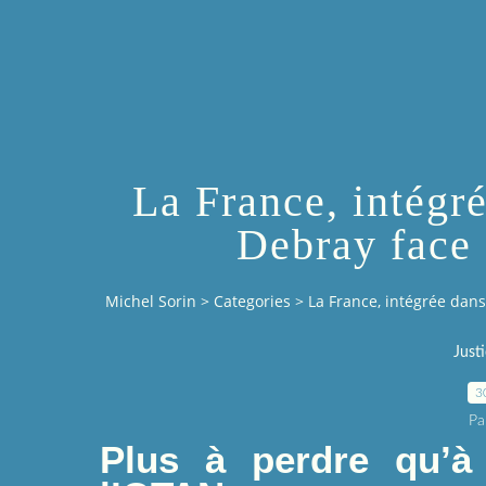
La France, intégr
Debray face
Michel Sorin
>
Categories
>
La France, intégrée dan
Just
3
Pa
Plus à perdre qu’à