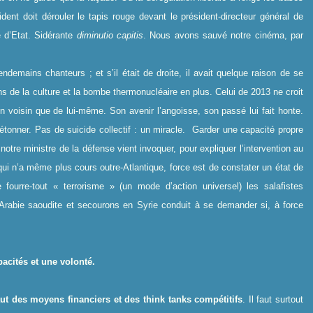
ident doit dérouler le tapis rouge devant le président-directeur général de
e d’Etat. Sidérante
diminutio capitis
. Nous avons sauvé notre cinéma, par
ndemains chanteurs ; et s’il était de droite, il avait quelque raison de se
ns de la culture et la bombe thermonucléaire en plus. Celui de 2013 ne croit
n voisin que de lui-même. Son avenir l’angoisse, son passé lui fait honte.
tonner. Pas de suicide collectif : un miracle.
Garder une capacité propre
notre ministre de la défense vient invoquer, pour expliquer l’intervention au
ui n’a même plus cours outre-Atlantique, force est de constater un état de
fourre-tout « terrorisme » (un mode d’action universel) les salafistes
rabie saoudite et secourons en Syrie conduit à se demander si, à force
apacités et une volonté.
aut des moyens financiers et des think tanks compétitifs
. Il faut surtout