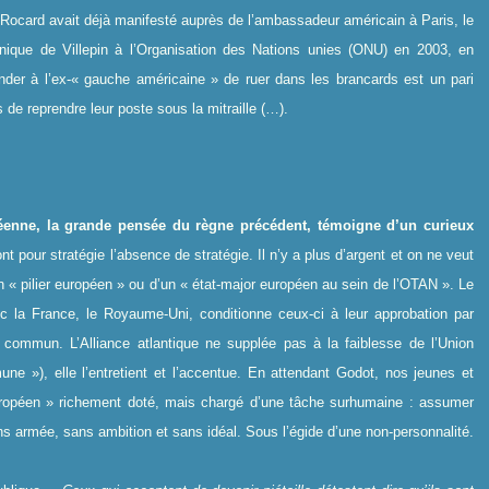
Rocard avait déjà manifesté auprès de l’ambassadeur américain à Paris, le
nique de Villepin à l’Organisation des Nations unies (ONU) en 2003, en
mander à l’ex-« gauche américaine » de ruer dans les brancards est un pari
 reprendre leur poste sous la mitraille (…).
péenne, la grande pensée du règne précédent, témoigne d’un curieux
t pour stratégie l’absence de stratégie. Il n’y a plus d’argent et on ne veut
un « pilier européen » ou d’un « état-major européen au sein de l’OTAN ». Le
 la France, le Royaume-Uni, conditionne ceux-ci à leur approbation par
s commun. L’Alliance atlantique ne supplée pas à la faiblesse de l’Union
e »), elle l’entretient et l’accentue. En attendant Godot, nos jeunes et
 européen » richement doté, mais chargé d’une tâche surhumaine : assumer
s armée, sans ambition et sans idéal. Sous l’égide d’une non-personnalité.