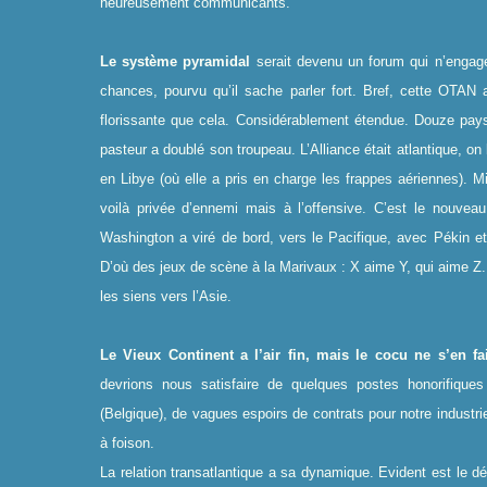
heureusement communicants.
Le système pyramidal
serait devenu un forum qui n’eng
chances, pourvu qu’il sache parler fort. Bref, cette OTAN af
florissante que cela. Considérablement étendue. Douze pays 
pasteur a doublé son troupeau. L’Alliance était atlantique, on 
en Libye (où elle a pris en charge les frappes aériennes). Mili
voilà privée d’ennemi mais à l’offensive. C’est le nouvea
Washington a viré de bord, vers le Pacifique, avec Pékin e
D’où des jeux de scène à la Marivaux : X aime Y, qui aime Z.
les siens vers l’Asie.
Le Vieux Continent a l’air fin, mais le cocu ne s’en f
devrions nous satisfaire de quelques postes honorifique
(Belgique), de vagues espoirs de contrats pour notre industri
à foison.
La relation transatlantique a sa dynamique. Evident est le dé