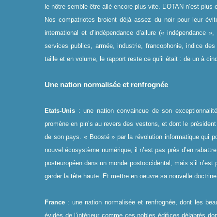
le nôtre semble être allé encore plus vite. L’OTAN n’est plus 
Nos compatriotes broient déjà assez du noir pour leur évi
international et d’indépendance d’allure (« indépendance »,
services publics, armée, industrie, francophonie, indice de
taille et en volume, le rapport reste ce qu’il était : de un à ci
Une nation normalisée et renfrognée
Etats-Unis
: une nation convaincue de son exceptionnalit
promène en pin’s au revers des vestons, et dont le président 
de son pays. « Boosté » par la révolution informatique qui p
nouvel écosystème numérique, il n’est pas près d’en rabattre
posteuropéen dans un monde postoccidental, mais s’il n’est p
garder la tête haute. Et mettre en oeuvre sa nouvelle doctrine
France
: une nation normalisée et renfrognée, dont les beau
évidés de l’intérieur comme ces nobles édifices délabrés don