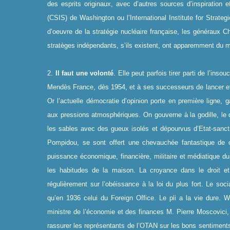
des esprits originaux, avec d’autres sources d’inspiration e
(CSIS) de Washington ou l’International Institute for Strat
d’oeuvre de la stratégie nucléaire française, les généraux Ch
stratèges indépendants, s’ils existent, ont apparemment du ma
2.
Il faut une volonté
. Elle peut parfois tirer parti de l’in
Mendès France, dès 1954, et à ses successeurs de lancer et 
Or l’actuelle démocratie d’opinion porte en première ligne
aux pressions atmosphériques. On gouverne à la godille, le
les sables avec des gueux isolés et dépourvus d’Etat-sanctu
Pompidou, se sont offert une chevauchée fantastique de c
puissance économique, financière, militaire et médiatique d
les habitudes de la maison. La croyance dans le droit 
régulièrement sur l’obéissance à la loi du plus fort. Le so
qu’en 1936 celui du Foreign Office. Le pli a la vie dure. W
ministre de l’économie et des finances M. Pierre Moscovici, a
rassurer les représentants de l’OTAN sur les bons sentiments d