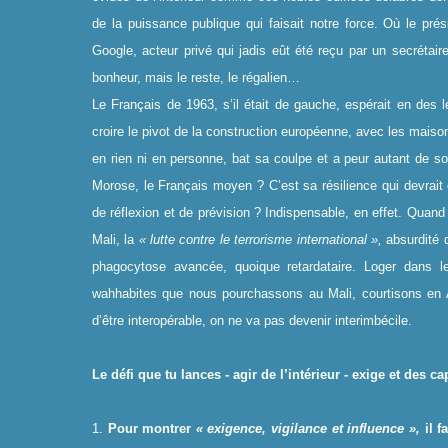
de la puissance publique qui faisait notre force. Où le prés
Google, acteur privé qui jadis eût été reçu par un secrétair
bonheur, mais le reste, le régalien…
Le Français de 1963, s’il était de gauche, espérait en des le
croire le pivot de la construction européenne, avec les maiso
en rien ni en personne, bat sa coulpe et a peur autant de so
Morose, le Français moyen ? C’est sa résilience qui devrait é
de réflexion et de prévision ? Indispensable, en effet. Quand 
Mali, la
« lutte contre le terrorisme international »,
absurdité q
phagocytose avancée, quoique retardataire. Loger dans le 
wahhabites que nous pourchassons au Mali, courtisons en A
d’être interopérable, on ne va pas devenir interimbécile.
Le défi que tu lances - agir de l’intérieur - exige et des c
1.
Pour montrer
« exigence, vigilance et influence »,
il f