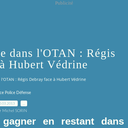
Publicité
ée dans l'OTAN : Régis
 à Hubert Védrine
s l'OTAN : Régis Debray face à Hubert Védrine
ice Police Défense
0.03.2013
…
r Michel SORIN
 gagner en restant dans