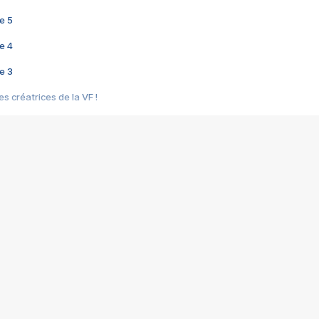
e 5
e 4
e 3
s créatrices de la VF !
e 2
e 1
e Mektoub My Love arrive enfin ! Rencontre avec Shaïn Boumedine et Sal
i : après Toni en famille
elle réalise le bouleversant Dites lui que je l'aime
ais ! Rencontre autour de Vie privée de Rebecca Zlotowski
 de Marguerite, Grave... Rencontre avec Ella Rumpf
 Les Rêveurs, un film intime sur la santé mentale