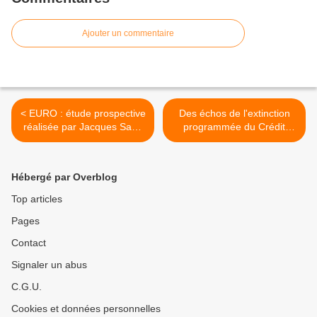
Ajouter un commentaire
< EURO : étude prospective
Des échos de l'extinction
réalisée par Jacques Sapir
programmée du Crédit
et Philippe Murer
Immobilier de France >
Hébergé par Overblog
Top articles
Pages
Contact
Signaler un abus
C.G.U.
Cookies et données personnelles