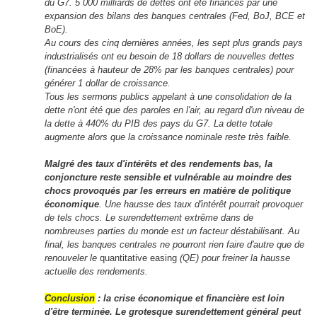
du G7. 5 000 milliards de dettes ont été financés par une
expansion des bilans des banques centrales (Fed, BoJ, BCE et
BoE).
Au cours des cinq dernières années, les sept plus grands pays
industrialisés ont eu besoin de 18 dollars de nouvelles dettes
(financées à hauteur de 28% par les banques centrales) pour
générer 1 dollar de croissance.
Tous les sermons publics appelant à une consolidation de la
dette n'ont été que des paroles en l'air, au regard d'un niveau de
la dette à 440% du PIB des pays du G7. La dette totale
augmente alors que la croissance nominale reste très faible.
Malgré des taux d'intérêts et des rendements bas, la
conjoncture reste sensible et vulnérable au moindre des
chocs provoqués par les erreurs en matière de politique
économique
. Une hausse des taux d'intérêt pourrait provoquer
de tels chocs. Le surendettement extrême dans de
nombreuses parties du monde est un facteur déstabilisant. Au
final, les banques centrales ne pourront rien faire d'autre que de
renouveler le
quantitative easing
(QE) pour freiner la hausse
actuelle des rendements.
Conclusion
:
la crise économique et financière est loin
d'être terminée. Le grotesque surendettement général peut