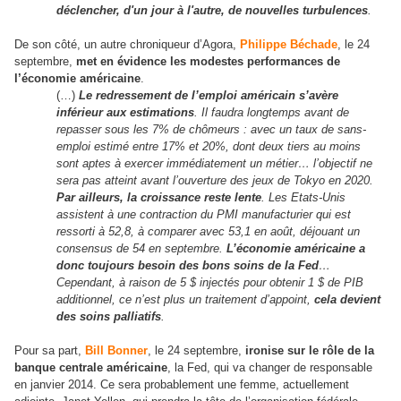
déclencher, d'un jour à l'autre, de nouvelles turbulences
.
De son côté, un autre chroniqueur d’Agora,
Philippe Béchade
, le 24
septembre,
met en évidence les modestes performances de
l’économie américaine
.
(…)
Le redressement de l’emploi américain s’avère
inférieur aux estimations
. Il faudra longtemps avant de
repasser sous les 7% de chômeurs : avec un taux de sans-
emploi estimé entre 17% et 20%, dont deux tiers au moins
sont aptes à exercer immédiatement un métier… l’objectif ne
sera pas atteint avant l’ouverture des jeux de Tokyo en 2020.
Par ailleurs, la croissance reste lente
. Les Etats-Unis
assistent à une contraction du PMI manufacturier qui est
ressorti à 52,8, à comparer avec 53,1 en août, déjouant un
consensus de 54 en septembre.
L’économie américaine a
donc toujours besoin des bons soins de la Fed
…
Cependant, à raison de 5 $ injectés pour obtenir 1 $ de PIB
additionnel, ce n’est plus un traitement d’appoint,
cela devient
des soins palliatifs
.
Pour sa part,
Bill Bonner
, le 24 septembre,
ironise sur le rôle de la
banque centrale américaine
, la Fed, qui va changer de responsable
en janvier 2014. Ce sera probablement une femme, actuellement