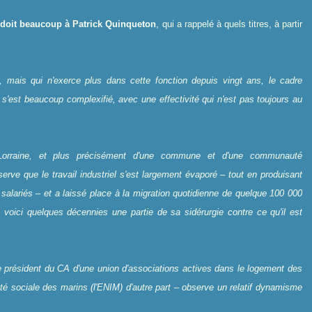
 doit beaucoup à Patrick Quinqueton
, qui a rappelé à quels titres, à partir
 mais qui n'exerce plus dans cette fonction depuis vingt ans, le cadre
 s'est beaucoup complexifié, avec une effectivité qui n'est pas toujours au
a Lorraine, et plus précisément d'une commune et d'une communauté
serve que le travail industriel s'est largement évaporé – tout en produisant
e salariés – et a laissé place à la migration quotidienne de quelque 100 000
voici quelques décennies une partie de sa sidérurgie contre ce qu'il est
président du CA d'une union d'associations actives dans le logement des
ité sociale des marins (l'ENIM) d'autre part – observe un relatif dynamisme