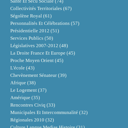
Santé Et Sécu Sociale
(74)
Collectivités Territoriales
(67)
Ségolène Royal
(61)
Personnalités Et Célébrations
(57)
Présidentielle 2012
(51)
Services Publics
(50)
Législatives 2007-2012
(48)
La Droite France Et Europe
(45)
Proche Moyen Orient
(45)
L'école
(43)
Chevènement Sénateur
(39)
Afrique
(38)
Le Logement
(37)
Amérique
(35)
Rencontres Civiq
(33)
Municipales Et Intercommunalité
(32)
Régionales 2010
(32)
Culture Langue Medias Histoire
(31)