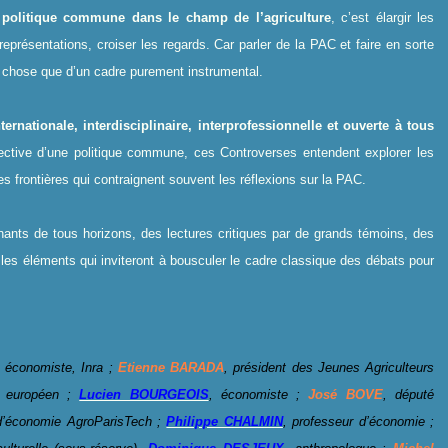
 politique commune dans le champ de l’agriculture
, c’est élargir les
représentations, croiser les regards. Car parler de la PAC et faire en sorte
re chose que d’un cadre purement instrumental.
nationale, interdisciplinaire, interprofessionnelle et ouverte à tous
llective d’une politique commune, ces Controverses entendent explorer les
s frontières qui contraignent souvent les réflexions sur la PAC.
nants de tous horizons, des lectures critiques par de grands témoins, des
 les éléments qui inviteront à bousculer le cadre classique des débats pour
, économiste, Inra ;
Etienne BARADA
, président des Jeunes Agriculteurs
 européen ;
Lucien BOURGEOIS
, économiste ;
José BOVE
, député
d’économie AgroParisTech ;
Philippe CHALMIN
, professeur d’économie ;