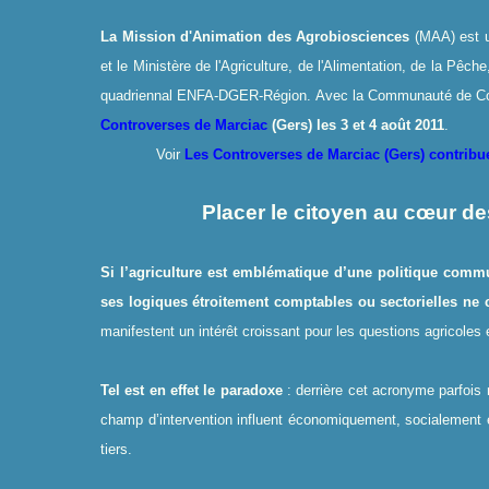
La Mission d
'
Animation des Agrobiosciences
(MAA) est u
et le Ministère de l
'
Agriculture, de l
'
Alimentation, de la Pêche, 
quadriennal ENFA-DGER-Région. Avec la Communauté de Com
Controverses de Marciac
(Gers) les 3 et 4 août 2011
.
Voir
Les Controverses de Marciac (Gers) contribu
Placer le citoyen au cœur de
Si l’agriculture est emblématique d’une politique comm
ses logiques étroitement comptables ou sectorielles ne
manifestent un intérêt croissant pour les questions agricoles et
Tel est en effet le paradoxe
: derrière cet acronyme parfois 
champ d’intervention influent économiquement, socialement e
tiers.