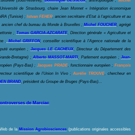
ulturelle (sous-réserve),
Dominique DESJEUX
, anthropologue ;
Michel
Université de Strasbourg, chaire Jean Monnet « Intégration économique
INRA (Tunisie) ;
Istvan FEHER
, ancien secrétaire d’Etat à l’agriculture et au
, ancien chef du bureau du Monde à Bruxelles ;
Michel FOUCHER
, agrégé
ttonie ;
Tomas GARCIA-AZCARATE
, Direction générale « Agriculture et
nne
;
Michel GRIFFON
, conseiller scientifique à l’Agence nationale de la
éputé européen ;
Jacques LE CACHEUX
, Directeur du Département des
rande-Bretagne) ;
Alberto MASSOT-MARTI
, Parlement européen ;
Jean-
uropéen (Pays-Bas) ;
Jacques PRADE
, fonctionnaire européen ;
François
irecteur scientifique de l’Union In Vivo ;
Aurélie TROUVE
, chercheur en
 DEN BRAND
, président du Groupe de Bruges (Pays-Bas)…
ontroverses de Marciac
 Web de la
Mission Agrobiosciences
(publications originales accessibles