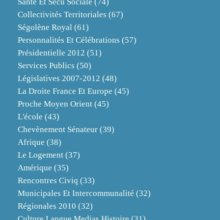
Santé Et Sécu Sociale
(74)
Collectivités Territoriales
(67)
Ségolène Royal
(61)
Personnalités Et Célébrations
(57)
Présidentielle 2012
(51)
Services Publics
(50)
Législatives 2007-2012
(48)
La Droite France Et Europe
(45)
Proche Moyen Orient
(45)
L'école
(43)
Chevènement Sénateur
(39)
Afrique
(38)
Le Logement
(37)
Amérique
(35)
Rencontres Civiq
(33)
Municipales Et Intercommunalité
(32)
Régionales 2010
(32)
Culture Langue Medias Histoire
(31)