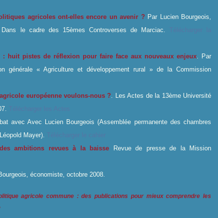
olitiques agricoles ont-elles encore un avenir ?
Par
Lucie
n Bourgeois,
e. Dans le cadre des 15èmes Controverses de Marciac.
Télécharger la
: huit pistes de réflexion pour faire face aux nouveaux enjeux
. Par
ion générale « Agriculture et développement rural » de la Commission
ue agricole européenne voulons-nous ?
. Les Actes de la 13ème Université
007.
Télécharger les Actes
ébat avec Avec
Lucie
n Bourgeois (Assemblée permanente des chambres
s-Léopold Mayer).
Télécharger le cahier
des ambitions revues à la baisse
Revue de presse de la Mission
Bourgeois, économiste, octobre 2008.
olitique agricole commune : des publications pour mieux comprendre les
"