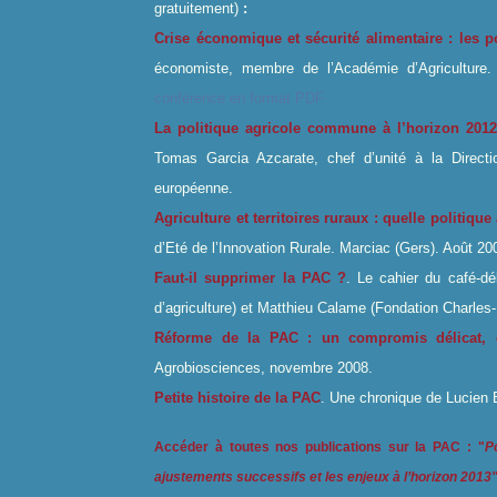
gratuitement)
:
Crise économique et sécurité alimentaire : les p
économiste, membre de l’Académie d’Agricultur
conférence en format PDF
La politique agricole commune à l’horizon 2012 
Tomas Garcia Azcarate, chef d’unité à la Direct
européenne.
Agriculture et territoires ruraux : quelle politiq
d’Eté de l’Innovation Rurale. Marciac (Gers). Août 2
Faut-il supprimer la PAC ?
. Le cahier du café-d
d’agriculture) et Matthieu Calame (Fondation Charle
Réforme de la PAC : un compromis délicat, 
Agrobiosciences, novembre 2008.
Petite histoire de la PAC
. Une chronique de
Lucie
n 
Accéder à toutes nos publications sur la PAC : "
P
ajustements successifs et les enjeux à l’horizon 2013