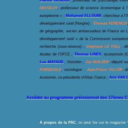
Patrick DENOUX
, professeur de psychologie interc
DEVOLUY
, professeur de science économique à l’
européenne » ;
Mohamed ELLOUMI
, chercheur à l’
développement rural (Hongrie) ;
Thomas FERENCZI
de géographie, ancien ambassadeur de France en Le
développement rural » de la Commission europée
recherche (sous-réserve) ;
Stéphane LE FOLL
, d
études de l’OFCE ;
Thomas LINES
, économiste (G
Luc MAYAUD
; historien ;
Jan MULDER
, député e
PURSEIGLE
, sociologue ;
Jean-Pierre TILLON
, d
économie, co-présidente d’Attac France ;
Arie VAN
Accéder au programme prévisionnel des 17èmes C
A propos de la PAC
, on peut lire sur le magazine