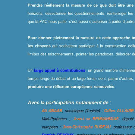
Prendre réellement la mesure de ce que doit être une
horizons, désectoriser les questionnements, réinterroger les 
que la PAC nous parle, c’est aussi s’autoriser à parler d’aut
Pour donner pleinement la mesure de cette approche inter
les citoyens
qui souhaitent participer à la construction co
limites des raisonnements, pointer les paradoxes, déborder de
Un
large appel à contributions
, un grand nombre d’interve
temps longs de débat et un large forum sont, parmi d’autres,
produire une réflexion européenne renouvelée
.
Avec la participation notamment de :
Ali ABAAB
, sociologue (Tunisie) ;
Gilles ALLAIRE
Midi-Pyrénées ;
Jean-Luc BENNAHMIAS
, député
européen ;
Jean-Christophe BUREAU
, professeur 