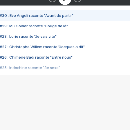
#30 : Eve Angeli raconte "Avant de partir"
#29 : MC Solaar raconte "Bouge de là"
28 : Lorie raconte "Je vais vite"
#27 : Christophe Willem raconte "Jacques a dit"
#26 : Chimène Badi raconte "Entre nous"
#25 : Indochine raconte "3e sexe"
#24 : Zaho raconte "C'est chelou"
#23 : Patrick Bruel raconte "Au café des délices"
#22 : Kyo raconte "Le chemin"
#21 : Nolwenn Leroy raconte "Cassé"
#20 : Patrick Hernandez raconte "Born to be alive"