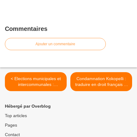
Commentaires
Ajouter un commentaire
< Elections municipales et
Condamnation Kokopelli :
intercommunales :
traduire en droit français le
décisions restant en
traité international >
suspens
Hébergé par Overblog
Top articles
Pages
Contact