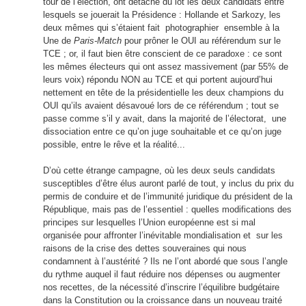
tour de l’élection, ont détaché du lot les deux candidats entre
lesquels se jouerait la Présidence : Hollande et Sarkozy, les
deux mêmes qui s’étaient fait photographier ensemble à la
Une de
Paris-Match
pour prôner le OUI au référendum sur le
TCE ; or, il faut bien être conscient de ce paradoxe : ce sont
les mêmes électeurs qui ont assez massivement (par 55% de
leurs voix) répondu NON au TCE et qui portent aujourd’hui
nettement en tête de la présidentielle les deux champions du
OUI qu’ils avaient désavoué lors de ce référendum ; tout se
passe comme s’il y avait, dans la majorité de l’électorat, une
dissociation entre ce qu’on juge souhaitable et ce qu’on juge
possible, entre le rêve et la réalité...
D’où cette étrange campagne, où les deux seuls candidats
susceptibles d’être élus auront parlé de tout, y inclus du prix du
permis de conduire et de l’immunité juridique du président de la
République, mais pas de l’essentiel : quelles modifications des
principes sur lesquelles l’Union européenne est si mal
organisée pour affronter l’inévitable mondialisation et sur les
raisons de la crise des dettes souveraines qui nous
condamnent à l’austérité ? Ils ne l’ont abordé que sous l’angle
du rythme auquel il faut réduire nos dépenses ou augmenter
nos recettes, de la nécessité d’inscrire l’équilibre budgétaire
dans la Constitution ou la croissance dans un nouveau traité