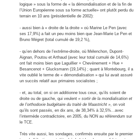
logique » sous la forme de « la démondialisation et de la fin de
l’Union Européenne sous sa forme actuelle» ont plutôt perdu du
terrain en 10 ans (présidentielle de 2002):
- aussi bien à « droite de la droite » où Marine Le Pen (avec
ses 17,9%) a fait un peu moins bien que Jean-Marie Le Pen et
Bruno Mégret (total cumulé de 19,2 %),
- qu’en dehors de l’extrême-droite, où Mélenchon, Dupont-
Aignan, Poutou et Arthaud (avec leur total cumulé de 14,6%)
ont fait moins bien que Laguillier + Chevènement + Hue +
Besancenot + Glucksmann (19,14%) ; quant à Montebourg, il a
vite oublié le terme de « démondialisation » qui lui avait assuré
un succès relatif aux primaires socialistes ;
- et, au total, on si on additionne tous ceux, qu’ils soient de
droite ou de gauche, qui veulent
« sortir de la mondialisation et
de l’orthodoxie budgétaire du traité de Maastricht »
, on voit
qu’ils sont passés, en dix ans, de 38,34% à 32,5%...avec
l’intermède contradictoire, en 2005, du NON au référendum sur
le TCE.
Très vite aussi, les sondages, confirmés ensuite par le premier