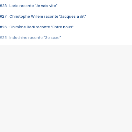
28 : Lorie raconte "Je vais vite"
#27 : Christophe Willem raconte "Jacques a dit"
#26 : Chimène Badi raconte "Entre nous"
#25 : Indochine raconte "3e sexe"
#24 : Zaho raconte "C'est chelou"
#23 : Patrick Bruel raconte "Au café des délices"
#22 : Kyo raconte "Le chemin"
#21 : Nolwenn Leroy raconte "Cassé"
#20 : Patrick Hernandez raconte "Born to be alive"
#19 : Lorie raconte "Près de moi"
#18 : Michael Jones raconte "A nos actes manqués" (avec Jean-Jacque
#17 : Khaled raconte "Aïcha"