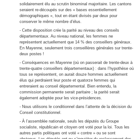
solidairement élu au scrutin binominal majoritaire. Les cantons
seraient re-découpés sur des « bases essentiellement
démographiques », tout en étant divisés par deux pour
conserver le même nombre d’élus.
- Cette disposition crée la parité au niveau des conseils
départementaux. Au niveau national, les femmes ne
représentent actuellement que 14 % des conseillers généraux.
En Mayenne, seulement trois conseillères générales sur trente-
deux postes !
- Conséquences en Mayenne (où on passerait de trente-deux à
trente-quatre conseillers départementaux) : dans l’hypothèse où
tous se représentent, on aurait douze hommes actuellement
élus qui perdraient leur poste et quatorze femmes qui
entreraient au conseil départemental. Bien entendu, la
commission permanente serait paritaire ; la parité serait
également adoptée pour les vice-présidences.
- Nous utilisons le conditionnel dans l’attente de la décision du
Conseil constitutionnel.
- À l’assemblée nationale, seuls les députés du Groupe
socialiste, républicain et citoyen ont voté pour la loi. Tous les
autres partis politiques ont voté « contre » ou se sont
abstenus. Les députés ont pu s’inquiéter du reclassement des