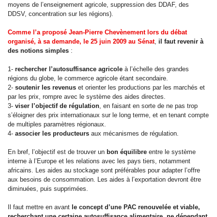
moyens de l’enseignement agricole, suppression des DDAF, des
DDSV, concentration sur les régions).
Comme l’a proposé Jean-Pierre Chevènement lors du débat
organisé, à sa demande, le 25 juin 2009 au Sénat
,
il faut revenir à
des notions simples
:
1-
rechercher l’autosuffisance agricole
à l’échelle des grandes
régions du globe, le commerce agricole étant secondaire.
2-
soutenir les revenus
et orienter les productions par les marchés et
par les prix, rompre avec le système des aides directes.
3-
viser l’objectif de régulation
, en faisant en sorte de ne pas trop
s’éloigner des prix internationaux sur le long terme, et en tenant compte
de multiples paramètres régionaux.
4-
associer les producteurs
aux mécanismes de régulation.
En bref, l’objectif est de trouver un
bon équilibre
entre le système
interne à l’Europe et les relations avec les pays tiers, notamment
africains. Les aides au stockage sont préférables pour adapter l’offre
aux besoins de consommation. Les aides à l’exportation devront être
diminuées, puis supprimées.
Il faut mettre en avant
le concept d’une PAC renouvelée et viable,
recherchant une certaine autosuffisance alimentaire, ne dépendant