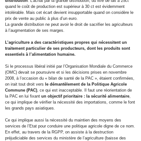
distribution
. L’achat par la grande distribution, du litre de lait à 25ct
quand le coût de production est supérieur à 30 ct est évidemment
intolérable. Mais cet écart devient insupportable quand on considère le
prix de vente au public à plus d’un euro.
La grande distribution ne peut avoir le droit de sacrifier les agriculteurs
à l’augmentation de ses marges.
L’agriculture a des caractéristiques propres qui nécessitent un
traitement particulier de ses producteurs, dont les produits sont
essentiels à l’alimentation humaine.
Si le processus libéral initié par l’Organisation Mondiale du Commerce
(OMC) devait se poursuivre et si les décisions prises en novembre
2008, à l’occasion du « bilan de santé de la PAC », étaient confirmées,
on irait tout droit vers
le démantèlement de la Politique Agricole
Commune (PAC)
, ce qui est inacceptable. Il faut une réorientation de
la PAC en lui fixant
un objectif prioritaire : la sécurité alimentaire
,
ce qui implique de vérifier la nécessité des importations, comme le font
les grands pays asiatiques.
Ce qui implique aussi la nécessité du maintien des moyens des
services de l’Etat pour conduire une politique agricole digne de ce nom.
En effet, au travers de la RGPP, on assiste à la destruction
préjudiciable des services du ministère de l’agriculture (baisse des