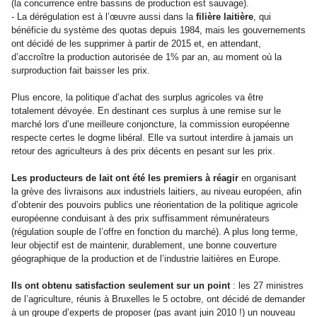
(la concurrence entre bassins de production est sauvage).
- La dérégulation est à l’œuvre aussi dans la
filière laitière
, qui
bénéficie du système des quotas depuis 1984, mais les gouvernements
ont décidé de les supprimer à partir de 2015 et, en attendant,
d’accroître la production autorisée de 1% par an, au moment où la
surproduction fait baisser les prix.
Plus encore, la politique d’achat des surplus agricoles va être
totalement dévoyée. En destinant ces surplus à une remise sur le
marché lors d’une meilleure conjoncture, la commission européenne
respecte certes le dogme libéral. Elle va surtout interdire à jamais un
retour des agriculteurs à des prix décents en pesant sur les prix.
Les producteurs de lait ont été les premiers à réagir
en organisant
la grève des livraisons aux industriels laitiers, au niveau européen, afin
d’obtenir des pouvoirs publics une réorientation de la politique agricole
européenne conduisant à des prix suffisamment rémunérateurs
(régulation souple de l’offre en fonction du marché). A plus long terme,
leur objectif est de maintenir, durablement, une bonne couverture
géographique de la production et de l’industrie laitières en Europe.
Ils ont obtenu satisfaction seulement sur un point
: les 27 ministres
de l’agriculture, réunis à Bruxelles le 5 octobre, ont décidé de demander
à un groupe d’experts de proposer (pas avant juin 2010 !) un nouveau