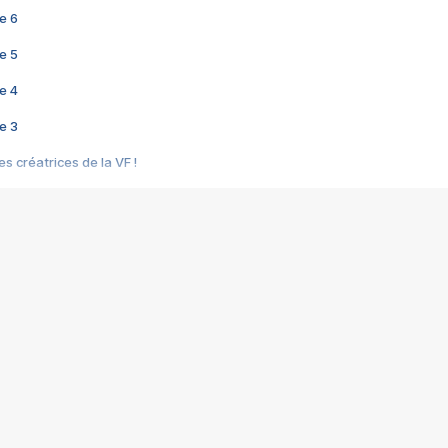
e 6
e 5
e 4
e 3
s créatrices de la VF !
e 2
e 1
e Mektoub My Love arrive enfin ! Rencontre avec Shaïn Boumedine et Sal
i : après Toni en famille
elle réalise le bouleversant Dites lui que je l'aime
ais ! Rencontre autour de Vie privée de Rebecca Zlotowski
 de Marguerite, Grave... Rencontre avec Ella Rumpf