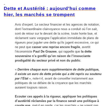
Dette et Austérité : aujourd’hui comme
hier, les marchés se trompent
Avis d’expert. Le secteur financier et les agences de notation,
dont l’extraordinaire clairvoyance nous a conduit où l’on sait,
sont de retour sur le devant de la scène, toute honte bue, et
réclament sans vergogne l’application immédiate de plans de
rigueurs pour juguler une dette qu’ils jugent excessive, ce qui
ne peut que
casser une reprise encore fragile
, avertit
l’économiste
Paul De Grauwe
, qui rappelle que
la dette
souveraine n’a gonflé qu’en raison de l’insouciante
prodigalité du secteur privé et non du public
.
«
Derrière chaque euro supplémentaire de dette publique,
il existe un euro de dette privée qui a été repris ou soutenu
par l’Etat
», note-t-il, avant de conseiller instamment aux
politiques de se défaire de la croyance que les marchés
auraient toujours raison.
Ecouter ces appels à la rigueur, appliquer les politiques
d’austérité réclamées par la finance serait une politique à
courte vue
, met-il en garde, car les marchés « ne voient pas