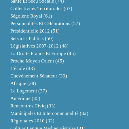
Santé Et Sécu Sociale
(74)
Collectivités Territoriales
(67)
Ségolène Royal
(61)
Personnalités Et Célébrations
(57)
Présidentielle 2012
(51)
Services Publics
(50)
Législatives 2007-2012
(48)
La Droite France Et Europe
(45)
Proche Moyen Orient
(45)
L'école
(43)
Chevènement Sénateur
(39)
Afrique
(38)
Le Logement
(37)
Amérique
(35)
Rencontres Civiq
(33)
Municipales Et Intercommunalité
(32)
Régionales 2010
(32)
Culture Langue Medias Histoire
(31)