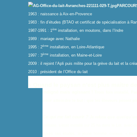
PARCOUR
1963 : naissance à Aix-en-Provence
1983 : fin d’études (BTAO et certificat de spécialisation à Ram
ère
1987-1991 : 1
installation, en moutons, dans l’Indre
1989 : mariage avec Nathalie
ème
1995 : 2
installation, en Loire-Atlantique
ème
1997 : 3
installation, en Maine-et-Loire
2009 : il rejoint l’Apli puis milite pour la grève du lait et la 
2010 : président de l’Office du lait
« Quand le paysan n’est plus maître de 
Indigné mais agissant !
Trois fois installé, Pa
pour atteindre
le but : que les éleveurs pèsent pl
C
e qui me fait courir ?
Je refuse
que quelqu
'
un
militaire, s
'
était installé sur 25 ha dans le Lot, avec
Après ses études, le jeune homme, curieux, «
tour