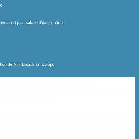
S
bouillet) puis salarié d’exploitations
création de Milk Boards en Europe
ses décisions, il perd sa fierté »
ul reste assoiffé
d
'
indépendance. Cette persévérance est son arme
us face aux acheteurs de lait.
 décide à ma
place !
Je tiens cela de mon
père
...» Ce dernier, ancien
 des moutons. Là, ont grandi Paul de Montvalon et ses six
frères et sœurs.
ne
» comme salarié d
'
exploitation dans plusieurs régions. Quand, enfin, il