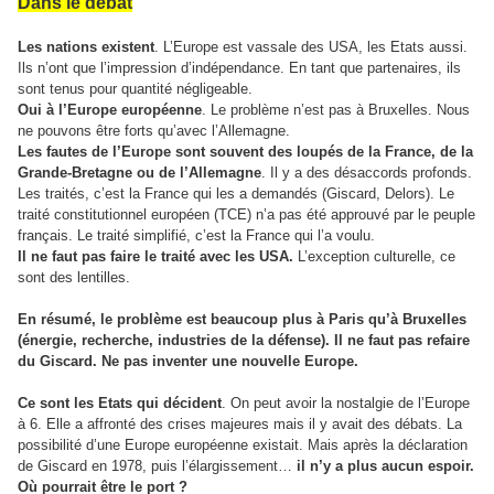
Dans le débat
Les nations existent
. L’Europe est vassale des USA, les Etats aussi.
Ils n’ont que l’impression d’indépendance. En tant que partenaires, ils
sont tenus pour quantité négligeable.
Oui à l’Europe européenne
. Le problème n’est pas à Bruxelles. Nous
ne pouvons être forts qu’avec l’Allemagne.
Les fautes de l’Europe sont souvent des loupés de la France, de la
Grande-Bretagne ou de l’Allemagne
. Il y a des désaccords profonds.
Les traités, c’est la France qui les a demandés (Giscard, Delors). Le
traité constitutionnel européen (TCE) n’a pas été approuvé par le peuple
français. Le traité simplifié, c’est la France qui l’a voulu.
Il ne faut pas faire le traité avec les USA.
L’exception culturelle, ce
sont des lentilles.
En résumé, le problème est beaucoup plus à Paris qu’à Bruxelles
(énergie, recherche, industries de la défense). Il ne faut pas refaire
du Giscard. Ne pas inventer une nouvelle Europe.
Ce sont les Etats qui décident
. On peut avoir la nostalgie de l’Europe
à 6. Elle a affronté des crises majeures mais il y avait des débats. La
possibilité d’une Europe européenne existait. Mais après la déclaration
de Giscard en 1978, puis l’élargissement…
il n’y a plus aucun espoir.
Où pourrait être le port ?