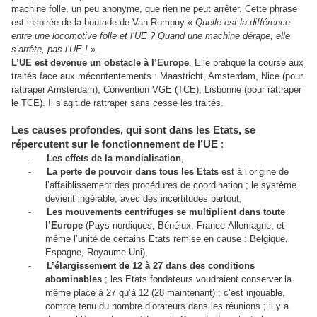
machine folle, un peu anonyme, que rien ne peut arrêter. Cette phrase
est inspirée de la boutade de Van Rompuy «
Quelle est la différence
entre une locomotive folle et l’UE ? Quand une machine dérape, elle
s’arrête, pas l’UE !
».
L’UE est devenue un obstacle à l’Europe
. Elle pratique la course aux
traités face aux mécontentements : Maastricht, Amsterdam, Nice (pour
rattraper Amsterdam), Convention VGE (TCE), Lisbonne (pour rattraper
le TCE). Il s’agit de rattraper sans cesse les traités.
Les causes profondes, qui sont dans les Etats, se
répercutent sur le fonctionnement de l’UE
:
-
Les effets de la mondialisation
,
-
La perte de pouvoir dans tous les Etats
est à l’origine de
l’affaiblissement des procédures de coordination ; le système
devient ingérable, avec des incertitudes partout,
-
Les mouvements centrifuges se multiplient dans toute
l’Europe
(Pays nordiques, Bénélux, France-Allemagne, et
même l’unité de certains Etats remise en cause : Belgique,
Espagne, Royaume-Uni),
-
L’élargissement de 12 à 27 dans des conditions
abominables
; les Etats fondateurs voudraient conserver la
même place à 27 qu’à 12 (28 maintenant) ; c’est injouable,
compte tenu du nombre d’orateurs dans les réunions ; il y a