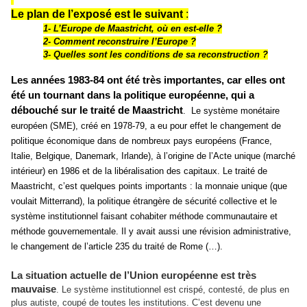
Le plan de l’exposé est le suivant
:
1- L’Europe de Maastricht, où en est-elle ?
2- Comment reconstruire l’Europe ?
3- Quelles sont les conditions de sa reconstruction ?
Les années 1983-84 ont été très importantes, car elles ont
été un tournant dans la politique européenne, qui a
débouché sur le traité de Maastricht
.
Le système monétaire
européen (SME), créé en 1978-79, a eu pour effet le changement de
politique économique dans de nombreux pays européens (France,
Italie, Belgique, Danemark, Irlande), à l’origine de l’Acte unique (marché
intérieur) en 1986 et de la libéralisation des capitaux. Le traité de
Maastricht, c’est quelques points importants : la monnaie unique (que
voulait Mitterrand), la politique étrangère de sécurité collective et le
système institutionnel faisant cohabiter méthode communautaire et
méthode gouvernementale. Il y avait aussi une révision administrative,
le changement de l’article 235 du traité de Rome (…).
La situation actuelle de l’Union européenne est très
mauvaise
. Le système institutionnel est crispé, contesté, de plus en
plus autiste, coupé de toutes les institutions. C’est devenu une