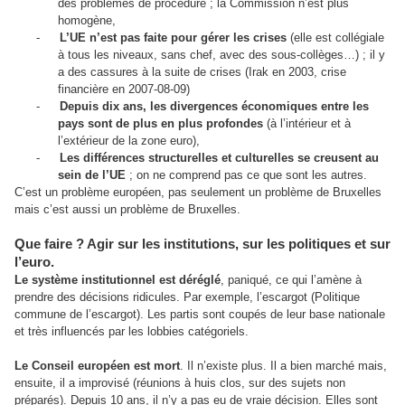
des problèmes de procédure ; la Commission n’est plus
homogène,
-
L’UE n’est pas faite pour gérer les crises
(elle est collégiale
à tous les niveaux, sans chef, avec des sous-collèges…) ; il y
a des cassures à la suite de crises (Irak en 2003, crise
financière en 2007-08-09)
-
Depuis dix ans, les divergences économiques entre les
pays sont de plus en plus profondes
(à l’intérieur et à
l’extérieur de la zone euro),
-
Les différences structurelles et culturelles se creusent au
sein de l’UE
; on ne comprend pas ce que sont les autres.
C’est un problème européen, pas seulement un problème de Bruxelles
mais c’est aussi un problème de Bruxelles.
Que faire ? Agir sur les institutions, sur les politiques et sur
l’euro.
Le système institutionnel est déréglé
, paniqué, ce qui l’amène à
prendre des décisions ridicules. Par exemple, l’escargot (Politique
commune de l’escargot). Les partis sont coupés de leur base nationale
et très influencés par les lobbies catégoriels.
Le Conseil européen est mort
. Il n’existe plus. Il a bien marché mais,
ensuite, il a improvisé (réunions à huis clos, sur des sujets non
préparés). Depuis 10 ans, il n’y a pas eu de vraie décision. Elles sont