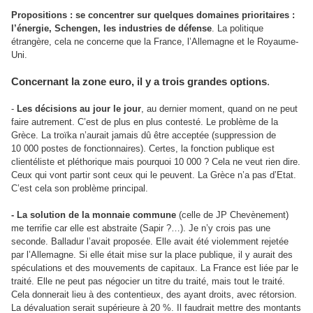
Propositions : se concentrer sur quelques domaines prioritaires :
l’énergie, Schengen, les industries de défense
. La politique
étrangère, cela ne concerne que la France, l’Allemagne et le Royaume-
Uni.
Concernant la zone euro, il y a trois grandes options
.
-
Les décisions au jour le jour
, au dernier moment, quand on ne peut
faire autrement. C’est de plus en plus contesté. Le problème de la
Grèce. La troïka n’aurait jamais dû être acceptée (suppression de
10 000 postes de fonctionnaires). Certes, la fonction publique est
clientéliste et pléthorique mais pourquoi 10 000 ? Cela ne veut rien dire.
Ceux qui vont partir sont ceux qui le peuvent. La Grèce n’a pas d’Etat.
C’est cela son problème principal.
- La solution de la monnaie commune
(celle de JP Chevènement)
me terrifie car elle est abstraite (Sapir ?…). Je n’y crois pas une
seconde. Balladur l’avait proposée. Elle avait été violemment rejetée
par l’Allemagne. Si elle était mise sur la place publique, il y aurait des
spéculations et des mouvements de capitaux. La France est liée par le
traité. Elle ne peut pas négocier un titre du traité, mais tout le traité.
Cela donnerait lieu à des contentieux, des ayant droits, avec rétorsion.
La dévaluation serait supérieure à 20 %. Il faudrait mettre des montants