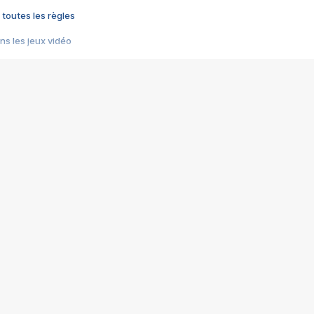
 toutes les règles
s les jeux vidéo
us choquant de Rockstar ? - Le scandale BULLY
e plus moche de Steam
du RÊVE tourne au CAUCHEMAR
pendant 8 heures
it… à tort
umiliés par un jeu vidéo
ire - Final Fantasy 8
ti un empire - Age of Empires
story DOFUS
tard, il crée l'un des pires jeux de tous les temps, MindsEye.