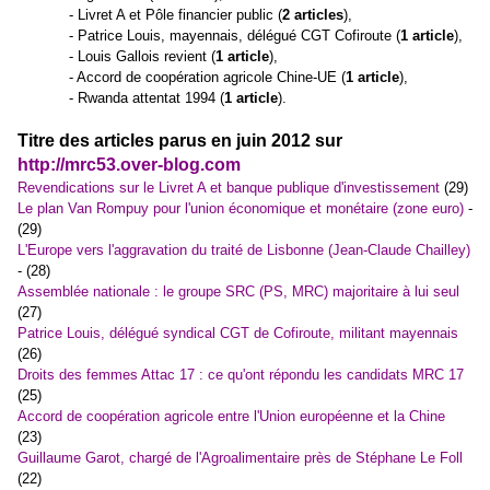
- Livret A et Pôle financier public (
2 articles
),
- Patrice Louis, mayennais, délégué CGT Cofiroute (
1 article
),
- Louis Gallois revient (
1 article
),
- Accord de coopération agricole Chine-UE (
1 article
),
- Rwanda attentat 1994 (
1 article
).
Titre des articles parus en juin 2012 sur
http://mrc53.over-blog.com
Revendications sur le Livret A et banque publique d'investissement
(29)
Le plan Van Rompuy pour l'union économique et monétaire (zone euro)
-
(29)
L'Europe vers l'aggravation du traité de Lisbonne (Jean-Claude Chailley)
- (28)
Assemblée nationale : le groupe SRC (PS, MRC) majoritaire à lui seul
(27)
Patrice Louis, délégué syndical CGT de Cofiroute, militant mayennais
(26)
Droits des femmes Attac 17 : ce qu'ont répondu les candidats MRC 17
(25)
Accord de coopération agricole entre l'Union européenne et la Chine
(23)
Guillaume Garot, chargé de l'Agroalimentaire près de Stéphane Le Foll
(22)