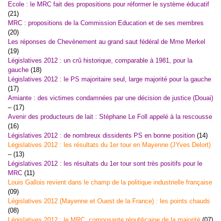
Ecole : le MRC fait des propositions pour réformer le système éducatif
(21)
MRC : propositions de la Commission Education et de ses membres
(20)
Les réponses de Chevènement au grand saut fédéral de Mme Merkel
(19)
Législatives 2012 : un crû historique, comparable à 1981, pour la
gauche
(18)
Législatives 2012 : le PS majoritaire seul, large majorité pour la gauche
(17)
Amiante : des victimes condamnées par une décision de justice (Douai)
– (17)
Avenir des producteurs de lait : Stéphane Le Foll appelé à la rescousse
(16)
Législatives 2012 : de nombreux dissidents PS en bonne position
(14)
Législatives 2012 : les résultats du 1er tour en Mayenne (JYves Delort)
– (13)
Législatives 2012 : les résultats du 1er tour sont très positifs pour le
MRC
(11)
Louis Gallois revient dans le champ de la politique industrielle française
(09)
Législatives 2012 (Mayenne et Ouest de la France) : les points chauds
(08)
Législatives 2012 : le MRC, composante républicaine de la majorité
(07)