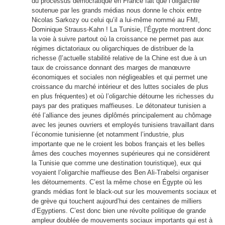
du processus démocratique en France fait que l’oligarchie
soutenue par les grands médias nous donne le choix entre
Nicolas Sarkozy ou celui qu’il a lui-même nommé au FMI,
Dominique Strauss-Kahn ! La Tunisie, l’Égypte montrent donc
la voie à suivre partout où la croissance ne permet pas aux
régimes dictatoriaux ou oligarchiques de distribuer de la
richesse (l’actuelle stabilité relative de la Chine est due à un
taux de croissance donnant des marges de manœuvre
économiques et sociales non négligeables et qui permet une
croissance du marché intérieur et des luttes sociales de plus
en plus fréquentes) et où l’oligarchie détourne les richesses du
pays par des pratiques maffieuses. Le détonateur tunisien a
été l’alliance des jeunes diplômés principalement au chômage
avec les jeunes ouvriers et employés tunisiens travaillant dans
l’économie tunisienne (et notamment l’industrie, plus
importante que ne le croient les bobos français et les belles
âmes des couches moyennes supérieures qui ne considèrent
la Tunisie que comme une destination touristique), eux qui
voyaient l’oligarchie maffieuse des Ben Ali-Trabelsi organiser
les détournements. C’est la même chose en Égypte où les
grands médias font le black-out sur les mouvements sociaux et
de grève qui touchent aujourd’hui des centaines de milliers
d’Egyptiens. C’est donc bien une révolte politique de grande
ampleur doublée de mouvements sociaux importants qui est à