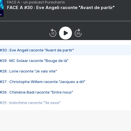
FACE A - un podcast Purecharts
FACE A #30 : Eve Angeli raconte "Avant de partir"
#30 : Eve Angeli raconte "Avant de partir"
#29 : MC Solaar raconte "Bouge de là"
28 : Lorie raconte "Je vais vite"
#27 : Christophe Willem raconte "Jacques a dit"
#26 : Chimène Badi raconte "Entre nous"
#25 : Indochine raconte "3e sexe"
#24 : Zaho raconte "C'est chelou"
#23 : Patrick Bruel raconte "Au café des délices"