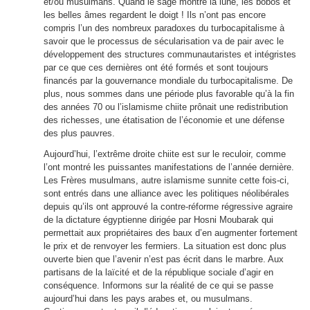
et/ou musulmans. Quand le sage montre la lune, les bobos et
les belles âmes regardent le doigt ! Ils n’ont pas encore
compris l’un des nombreux paradoxes du turbocapitalisme à
savoir que le processus de sécularisation va de pair avec le
développement des structures communautaristes et intégristes
par ce que ces dernières ont été formés et sont toujours
financés par la gouvernance mondiale du turbocapitalisme. De
plus, nous sommes dans une période plus favorable qu’à la fin
des années 70 ou l’islamisme chiite prônait une redistribution
des richesses, une étatisation de l’économie et une défense
des plus pauvres.
Aujourd’hui, l’extrême droite chiite est sur le reculoir, comme
l’ont montré les puissantes manifestations de l’année dernière.
Les Frères musulmans, autre islamisme sunnite cette fois-ci,
sont entrés dans une alliance avec les politiques néolibérales
depuis qu’ils ont approuvé la contre-réforme régressive agraire
de la dictature égyptienne dirigée par Hosni Moubarak qui
permettait aux propriétaires des baux d’en augmenter fortement
le prix et de renvoyer les fermiers. La situation est donc plus
ouverte bien que l’avenir n’est pas écrit dans le marbre. Aux
partisans de la laïcité et de la république sociale d’agir en
conséquence. Informons sur la réalité de ce qui se passe
aujourd’hui dans les pays arabes et, ou musulmans.