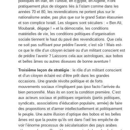
politiques en Iran, en Tunisie, en Égypte, en Algérie, n’ont
pratiquement plus de slogans liés à l’islam comme dans les
années 70 et 80, les revendications ne portent plus sur le
nationalisme arabe, pas plus que sur le grand Satan étasunien
et son complice Israël. Les slogans sont séculiers : « Ben Ali,
Moubarak, dégage ! » et la démocratie, les conditions
matérielles de vie, les conditions politiques d’organisation
sociale tiennent le haut du pavé des revendications. Que cela
ne soit pas suffisant pour prédire l’avenir, c’est sûr ! Mais est-
ce que le rôle d’un citoyen éclairé ou d’un militant conscient est
de prédire l’avenir ? Laissons cela aux astrologues, aux bobos
et belles âmes ou autres diseuses de bonne aventure !
Troisième leçon de stratégie
: le rôle d’un militant conscient
et d’un citoyen éclairé est d’être prêt dans les grandes
occasions. Une grande révolte politique et de forts
mouvements sociaux n’impliquent pas ipso facto l’arrivée du
bien personnifié. Mais ils en sont la condition première. C’est
aux acteurs sociaux et politiques organisés (partis politiques,
syndicats, associations d’éducation populaire, armée) de faire
des propositions et d’armer intellectuellement et politiquement
le peuple. Une autre illusion d’optique des bobos et les belles
âmes est que la poutre qu’ils ont dans l’œil les empêche de
voir l’énorme processus de sécularisation des pays arabes