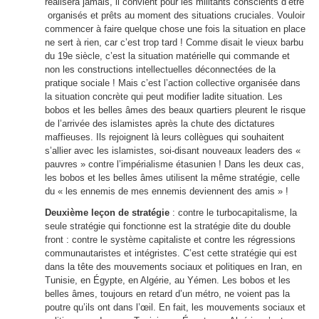
réalisera jamais, il convient pour les militants conscients d’être
organisés et prêts au moment des situations cruciales. Vouloir
commencer à faire quelque chose une fois la situation en place
ne sert à rien, car c’est trop tard ! Comme disait le vieux barbu
du 19e siècle, c’est la situation matérielle qui commande et
non les constructions intellectuelles déconnectées de la
pratique sociale ! Mais c’est l’action collective organisée dans
la situation concrète qui peut modifier ladite situation. Les
bobos et les belles âmes des
bea
ux quartiers pleurent le risque
de l’arrivée des islamistes après la chute des dictatures
maffieuses. Ils rejoignent là leurs collègues qui souhaitent
s’allier avec les islamistes, soi-disant nouveaux leaders des «
pauvres » contre l’impérialisme étasunien ! Dans les deux cas,
les bobos et les belles âmes utilisent la même stratégie, celle
du « les ennemis de mes ennemis deviennent des amis » !
Deuxième leçon de stratégie
: contre le turbocapitalisme, la
seule stratégie qui fonctionne est la stratégie dite du double
front : contre le système capitaliste et contre les régressions
communautaristes et intégristes. C’est cette stratégie qui est
dans la tête des mouvements sociaux et politiques en Iran, en
Tunisie, en Égypte, en Algérie, au Yémen. Les bobos et les
belles âmes, toujours en retard d’un métro, ne voient pas la
poutre qu’ils ont dans l’œil. En fait, les mouvements sociaux et