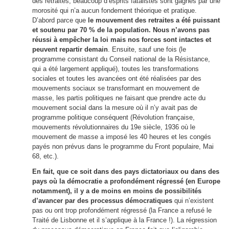
des retraites,
bea
ucoup d’esprits fatalistes sont gagnés par une
morosité qui n’a aucun fondement théorique et pratique.
D’abord parce que
le mouvement des retraites a été puissant
et soutenu par 70 % de la population. Nous n’avons pas
réussi à empêcher la loi mais nos forces sont intactes et
peuvent repartir demain
. Ensuite, sauf une fois (le
programme consistant du Conseil national de la Résistance,
qui a été largement appliqué), toutes les transformations
sociales et toutes les avancées ont été réalisées par des
mouvements sociaux se transformant en mouvement de
masse, les partis politiques ne faisant que prendre acte du
mouvement social dans la mesure où il n’y avait pas de
programme politique conséquent (Révolution française,
mouvements révolutionnaires du 19e siècle,
1936 où le
mouvement de masse a imposé les 40 heures et les congés
payés non prévus dans le programme du Front populaire, Mai
68, etc.).
En fait, que ce soit dans des pays dictatoriaux ou dans des
pays où la démocratie a profondément régressé (en Europe
notamment), il y a de moins en moins de possibilités
d’avancer par des processus démocratiques
qui n’existent
pas ou ont trop profondément régressé (la France a refusé le
Traité de Lisbonne et il s’applique à la France !). La régression